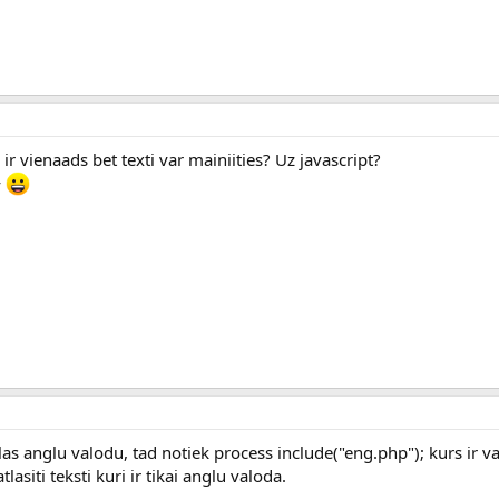
 ir vienaads bet texti var mainiities? Uz javascript?
v
elas anglu valodu, tad notiek process include("eng.php"); kurs ir va
lasiti teksti kuri ir tikai anglu valoda.