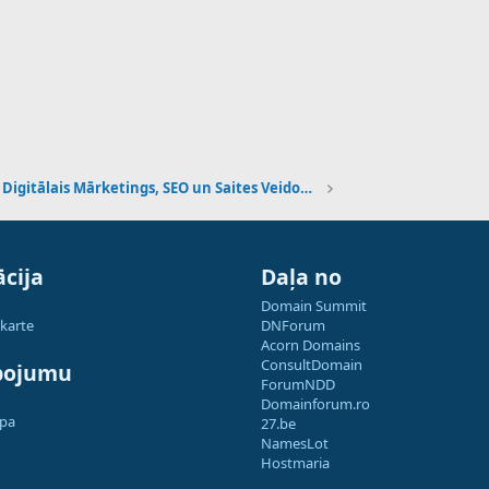
Digitālais Mārketings, SEO un Saites Veidošana
cija
Daļa no
Domain Summit
 karte
DNForum
Acorn Domains
ConsultDomain
pojumu
ForumNDD
Domainforum.ro
apa
27.be
NamesLot
Hostmaria