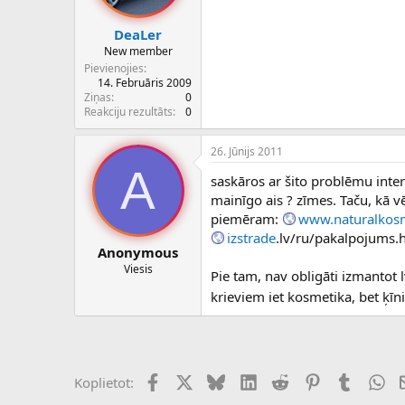
DeaLer
New member
Pievienojies
14. Februāris 2009
Ziņas
0
Reakciju rezultāts
0
26. Jūnijs 2011
A
saskāros ar šito problēmu intern
mainīgo ais ? zīmes. Taču, kā v
piemēram:
www.naturalkosm
izstrade
.lv/ru/pakalpojums.
Anonymous
Viesis
Pie tam, nav obligāti izmantot 
krieviem iet kosmetika, bet ķī
Facebook
X (Twitter)
Bluesky
LinkedIn
Reddit
Pinterest
Tumblr
Wh
Koplietot: