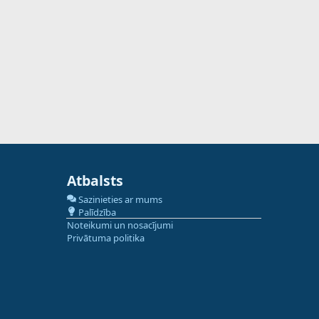
Atbalsts
Sazinieties ar mums
Palīdzība
Noteikumi un nosacījumi
Privātuma politika