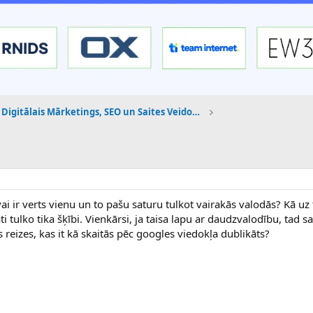
Digitālais Mārketings, SEO un Saites Veidošana
i ir verts vienu un to pašu saturu tulkot vairakās valodās? Kā uz
ati tulko tika šķībi. Vienkārsi, ja taisa lapu ar daudzvalodību, tad 
 reizes, kas it kā skaitās pēc googles viedokļa dublikāts?