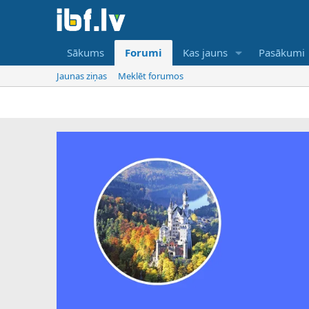
Sākums
Forumi
Kas jauns
Pasākumi
Jaunas ziņas
Meklēt forumos
IBF