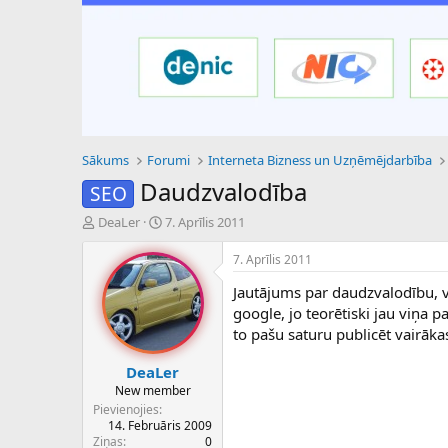
Sākums
Forumi
Interneta Bizness un Uzņēmējdarbība
Daudzvalodība
SEO
P
S
DeaLer
7. Aprīlis 2011
a
ā
v
k
7. Aprīlis 2011
e
u
Jautājums par daudzvalodību, va
d
m
i
a
google, jo teorētiski jau viņa p
e
d
to pašu saturu publicēt vairākas
n
a
a
t
DeaLer
u
u
New member
z
m
Pievienojies
s
s
14. Februāris 2009
ā
Ziņas
0