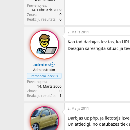
Pievienojies
14. Februāris 2009
Ziņas
0
Reakciju rezultāts
0
2. Maijs 2011
Kaa tad darbijas tev tas, ka URL
Diezgan sarezhgita situacija te
admins
Administrator
Personāla loceklis
Pievienojies
14. Marts 2006
Ziņas
0
Reakciju rezultāts
1
2. Maijs 2011
Darbjas uz php. Ja lietotajs izv
Un attiecigi, no datubazes tiek at