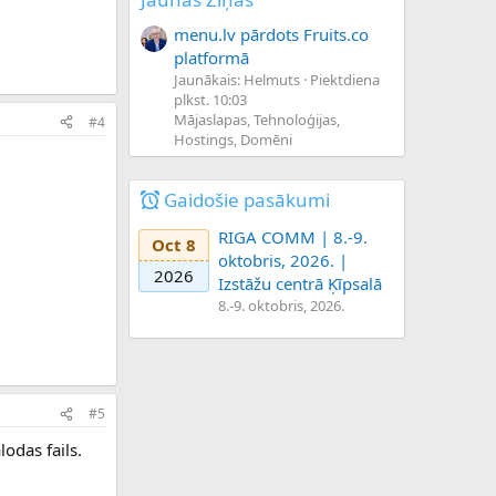
menu.lv pārdots Fruits.co
platformā
Jaunākais: Helmuts
Piektdiena
plkst. 10:03
Mājaslapas, Tehnoloģijas,
#4
Hostings, Domēni
Gaidošie pasākumi
RIGA COMM | 8.-9.
Oct 8
oktobris, 2026. |
2026
Izstāžu centrā Ķīpsalā
8.-9. oktobris, 2026.
#5
lodas fails.