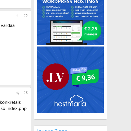
#2
s vardaa
#3
 konkrētais
? šo index.php
Jaunas Ziņas