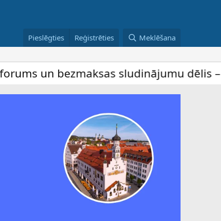
Pieslēgties
Reģistrēties
Meklēšana
 bezmaksas sludinājumu dēlis – dalība ir b