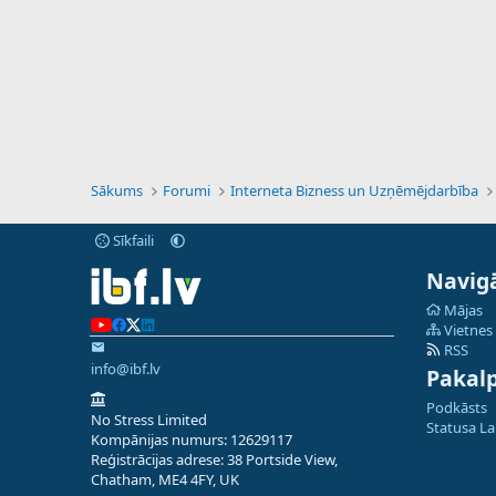
Sākums
Forumi
Interneta Bizness un Uzņēmējdarbība
Sīkfaili
Navigā
Mājas
Vietnes
RSS
info@ibf.lv
Pakal
Podkāsts
No Stress Limited
Statusa L
Kompānijas numurs: 12629117
Reģistrācijas adrese: 38 Portside View,
Chatham, ME4 4FY, UK