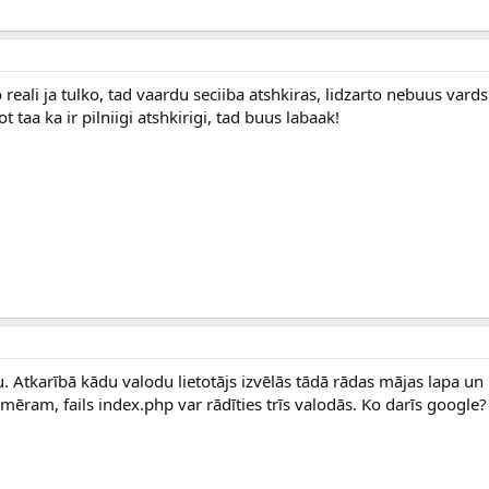
jo reali ja tulko, tad vaardu seciiba atshkiras, lidzarto nebuus vard
 taa ka ir pilniigi atshkirigi, tad buus labaak!
 ru. Atkarībā kādu valodu lietotājs izvēlās tādā rādas mājas lapa un
iemēram, fails index.php var rādīties trīs valodās. Ko darīs google