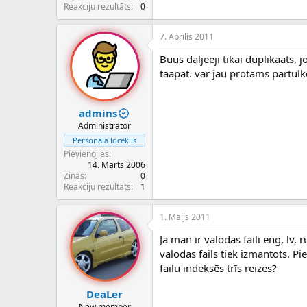
c
Reakciju rezultāts
0
ē
j
7. Aprīlis 2011
s
Buus daljeeji tikai duplikaats, 
taapat. var jau protams partulkot
admins
Administrator
Personāla loceklis
Pievienojies
14. Marts 2006
Ziņas
0
Reakciju rezultāts
1
1. Maijs 2011
Ja man ir valodas faili eng, lv,
valodas fails tiek izmantots. P
failu indeksēs trīs reizes?
DeaLer
New member