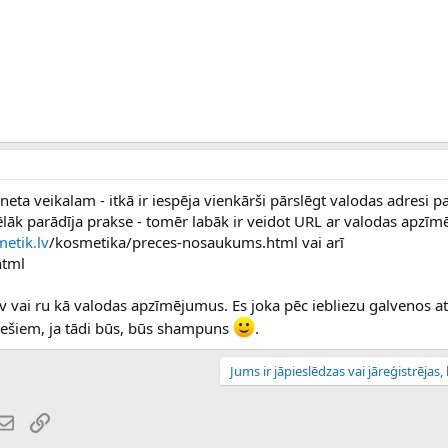
eta veikalam - itkā ir iespēja vienkārši pārslēgt valodas adresi pa
ēlāk parādīja prakse - tomēr labāk ir veidot URL ar valodas apzīm
etik.lv
/kosmetika/preces-nosaukums.html vai arī
html
lv vai ru kā valodas apzīmējumus. Es joka pēc iebliezu galvenos a
niešiem, ja tādi būs, būs shampuns
.
Jums ir jāpieslēdzas vai jāreģistrējas, l
atsApp
E-pasts
Saiti