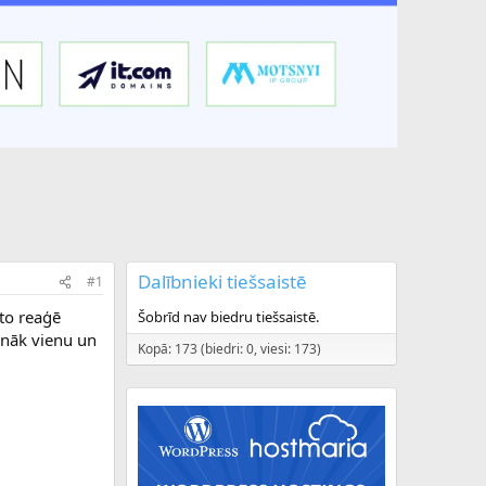
Dalībnieki tiešsaistē
#1
 to reaģē
Šobrīd nav biedru tiešsaistē.
sanāk vienu un
Kopā: 173 (biedri: 0, viesi: 173)