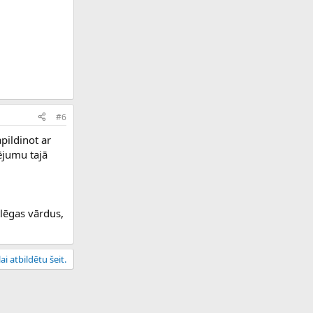
#6
pildinot ar
ējumu tajā
tlēgas vārdus,
ai atbildētu šeit.