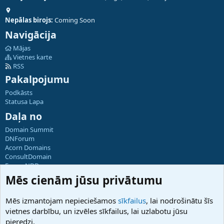
Nepālas birojs:
Coming Soon
Navigācija
Mājas
Vietnes karte
RSS
Pakalpojumu
Podkāsts
Statusa Lapa
Daļa no
Domain Summit
DNForum
Acorn Domains
ConsultDomain
ForumNDD
Domainforum.ro
Mēs cienām jūsu privātumu
27.be
NamesLot
Mēs izmantojam nepieciešamos
sīkfailus
, lai nodrošinātu šīs
Hostmaria
vietnes darbību, un izvēles sīkfailus, lai uzlabotu jūsu
Atbalsts
pieredzi.