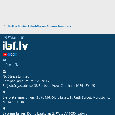
Online Uzņēmējdarbība un Biznesa Izaugsme
Sīkfaili
info@ibf.lv
No Stress Limited
Kompānijas numurs: 12629117
Reģistrācijas adrese: 38 Portside View, Chatham, ME4 4FY, UK
Lielbritānijas birojs:
Suite M6, Old Library, St Faith Street, Maidstone,
ME14 1LH, UK
Latvijas birojs:
Doma Laukums 2, Rīga, LV-1050, Latvija