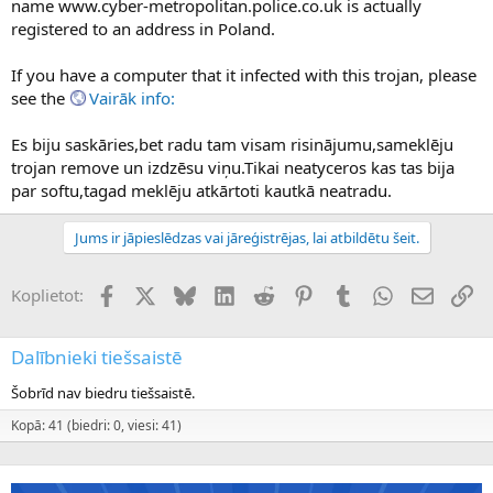
name www.cyber-metropolitan.police.co.uk is actually
registered to an address in Poland.
If you have a computer that it infected with this trojan, please
see the
Vairāk info:
Es biju saskāries,bet radu tam visam risinājumu,sameklēju
trojan remove un izdzēsu viņu.Tikai neatyceros kas tas bija
par softu,tagad meklēju atkārtoti kautkā neatradu.
Jums ir jāpieslēdzas vai jāreģistrējas, lai atbildētu šeit.
Facebook
X (Twitter)
Bluesky
LinkedIn
Reddit
Pinterest
Tumblr
WhatsApp
E-pasts
Sai
Koplietot:
Dalībnieki tiešsaistē
Šobrīd nav biedru tiešsaistē.
Kopā: 41 (biedri: 0, viesi: 41)