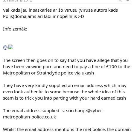
3. Februāris 2012
#1
n
a
a
t
Vai kāds jau ir saskāries ar šo Vīrusu (vīrusa autors kāds
u
u
Polis)domajams arī labi ir nopelnījis :-D
z
m
s
s
Info zemāk:
ā
c
ē
j
s
The screen then goes on to say that you have allege that you
have been viewing porn and need to pay a fine of £100 to the
Metropolitan or Strathclyde police via ukash
They have very kindly supplied an email address which may
even look authentic to some because the whole idea of this
scam is to trick you into parting with your hard earned cash
The email address supplied is: surcharge@cyber-
metropolitan-police.co.uk
Whilst the email address mentions the met police, the domain