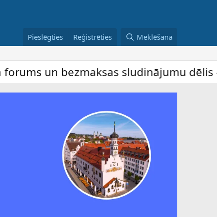
Pieslēgties
Reģistrēties
Meklēšana
un bezmaksas sludinājumu dēlis – dalība i