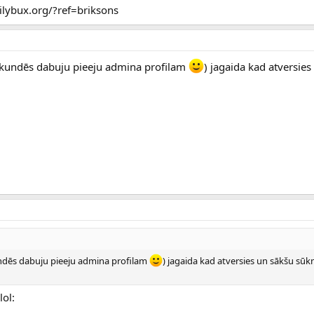
ailybux.org/?ref=briksons
sekundēs dabuju pieeju admina profilam
) jagaida kad atversies
undēs dabuju pieeju admina profilam
) jagaida kad atversies un sākšu sū
lol: