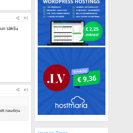
#2
 un sākšu
#3
knēt naudiņu
Jaunas Ziņas