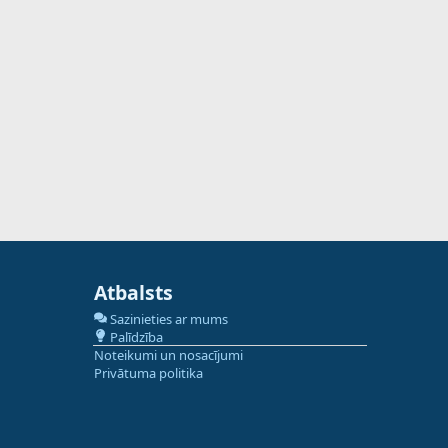
Atbalsts
Sazinieties ar mums
Palīdzība
Noteikumi un nosacījumi
Privātuma politika