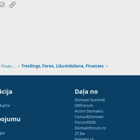
atsApp
E-pasts
Saiti
Tehnoloģijas, Kriptovalūtas un Nākotnes Finanses
Treidings, Forex, Likumdošana, Finanses
cija
Daļa no
Domain Summit
 karte
DNForum
Acorn Domains
ConsultDomain
pojumu
ForumNDD
Domainforum.ro
apa
27.be
NamesLot