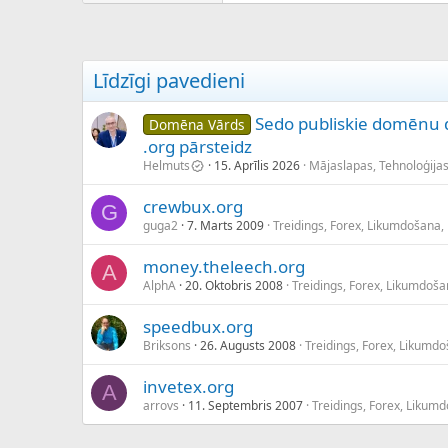
Līdzīgi pavedieni
Sedo publiskie domēnu 
Domēna Vārds
.org pārsteidz
Helmuts
15. Aprīlis 2026
Mājaslapas, Tehnoloģija
crewbux.org
G
guga2
7. Marts 2009
Treidings, Forex, Likumdošana,
money.theleech.org
A
AlphA
20. Oktobris 2008
Treidings, Forex, Likumdoša
speedbux.org
Briksons
26. Augusts 2008
Treidings, Forex, Likumdo
invetex.org
A
arrovs
11. Septembris 2007
Treidings, Forex, Likum