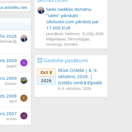
ai atbildētu šeit.
Sedo nedēļas domēnu
"sales" pārskats -
olkiluoto.com pārdots par
17 000 EUR
Jaunākais: Helmuts
8. Jūlijs 2026
īlis 2026
Mājaslapas, Tehnoloģijas,
Helmuts
Hostings, Domēni
Gaidošie pasākumi
rts 2009
G
guga2
RIGA COMM | 8.-9.
Oct 8
oktobris, 2026. |
ris 2009
2026
Izstāžu centrā Ķīpsalā
DeaLer
8.-9. oktobris, 2026.
sts 2008
E
epro
ris 2007
A
arrovs