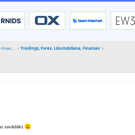
Tehnoloģijas, Kriptovalūtas un Nākotnes Finanses
Treidings, Forex, Likumdošana, Finanses
kas savādāks