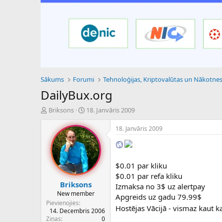
Sākums
Forumi
DailyBux.org
P
S
Briksons
18. Janvāris 2009
a
ā
v
k
18. Janvāris 2009
e
u
d
m
i
a
e
d
$0.01 par kliku
n
a
$0.01 par refa kliku
a
t
Briksons
Izmaksa no 3$ uz alertpay
u
u
New member
Apgreids uz gadu 79.99$
z
m
Pievienojies
s
s
Hostējas Vācijā - vismaz kaut 
14. Decembris 2006
ā
Ziņas
0