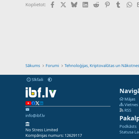
Facebook
X (Twitter)
Bluesky
LinkedIn
Reddit
Pinterest
Tumblr
Wh
Koplietot:
Sākums
Forumi
Sīkfaili
Navigā
Mājas
Vietnes
RSS
info@ibf.lv
Pakal
Podkāsts
No Stress Limited
Statusa L
Kompānijas numurs: 12629117