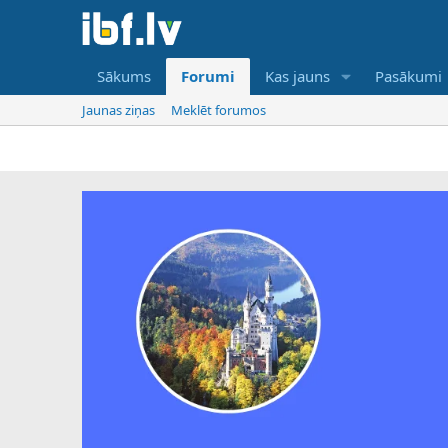
Sākums
Forumi
Kas jauns
Pasākumi
Jaunas ziņas
Meklēt forumos