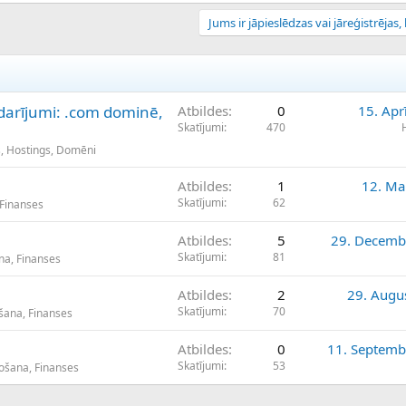
Jums ir jāpieslēdzas vai jāreģistrējas, l
darījumi: .com dominē,
Atbildes
0
15. Apr
Skatījumi
470
s, Hostings, Domēni
Atbildes
1
12. Ma
Skatījumi
62
 Finanses
Atbildes
5
29. Decemb
Skatījumi
81
na, Finanses
Atbildes
2
29. Augu
Skatījumi
70
šana, Finanses
Atbildes
0
11. Septemb
Skatījumi
53
došana, Finanses