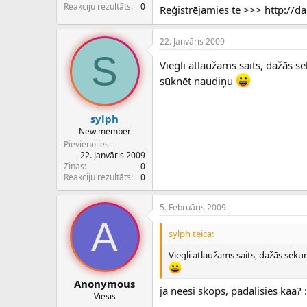
c
Reakciju rezultāts
0
Reģistrējamies te >>> http://d
ē
j
s
22. Janvāris 2009
S
Viegli atlaužams saits, dažās 
sūknēt naudiņu
sylph
New member
Pievienojies
22. Janvāris 2009
Ziņas
0
Reakciju rezultāts
0
5. Februāris 2009
A
sylph teica:
Viegli atlaužams saits, dažās sek
Anonymous
ja neesi skops, padalisies kaa? :
Viesis