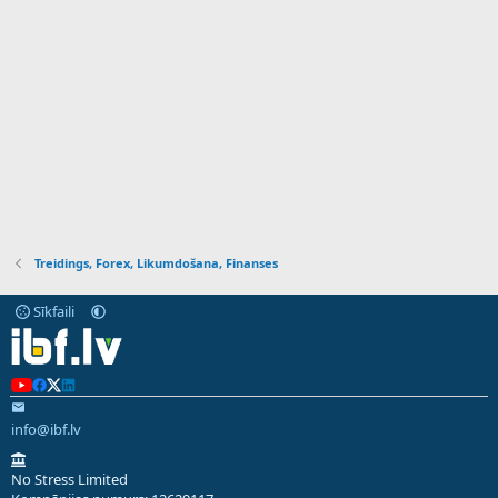
Treidings, Forex, Likumdošana, Finanses
Sīkfaili
info@ibf.lv
No Stress Limited