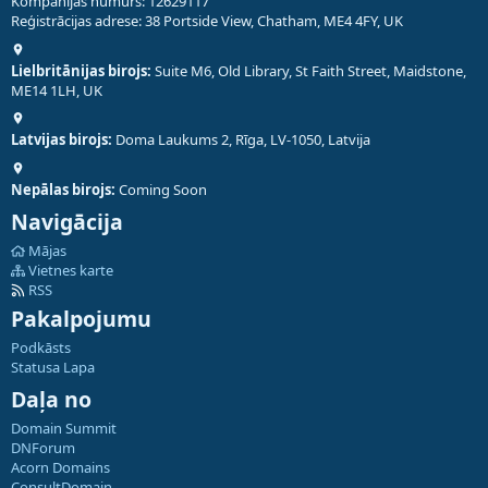
Kompānijas numurs: 12629117
Reģistrācijas adrese: 38 Portside View, Chatham, ME4 4FY, UK
Lielbritānijas birojs:
Suite M6, Old Library, St Faith Street, Maidstone,
ME14 1LH, UK
Latvijas birojs:
Doma Laukums 2, Rīga, LV-1050, Latvija
Nepālas birojs:
Coming Soon
Navigācija
Mājas
Vietnes karte
RSS
Pakalpojumu
Podkāsts
Statusa Lapa
Daļa no
Domain Summit
DNForum
Acorn Domains
ConsultDomain