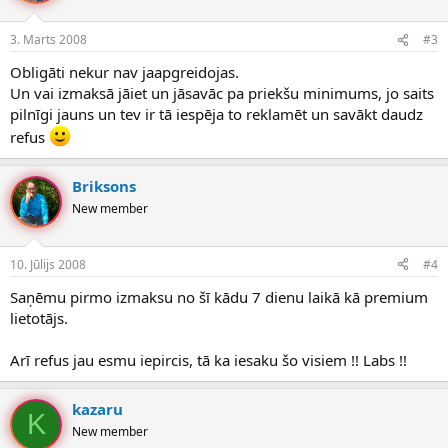
3. Marts 2008
#3
Obligāti nekur nav jaapgreidojas.
Un vai izmaksā jāiet un jāsavāc pa priekšu minimums, jo saits
pilnīgi jauns un tev ir tā iespēja to reklamēt un savākt daudz
refus
Briksons
New member
10. Jūlijs 2008
#4
Saņēmu pirmo izmaksu no šī kādu 7 dienu laikā kā premium
lietotājs.
Arī refus jau esmu iepircis, tā ka iesaku šo visiem !! Labs !!
kazaru
K
New member