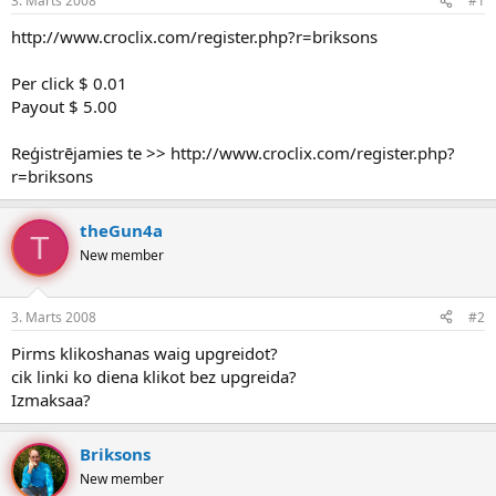
3. Marts 2008
#1
n
a
a
t
http://www.croclix.com/register.php?r=briksons
u
u
z
m
Per click $ 0.01
s
s
Payout $ 5.00
ā
c
ē
Reģistrējamies te >> http://www.croclix.com/register.php?
j
r=briksons
s
theGun4a
T
New member
3. Marts 2008
#2
Pirms klikoshanas waig upgreidot?
cik linki ko diena klikot bez upgreida?
Izmaksaa?
Briksons
New member