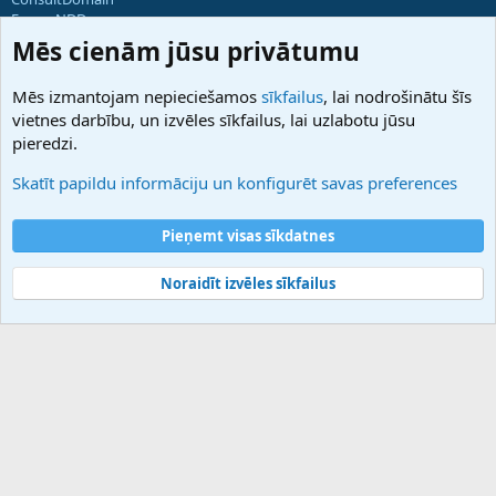
ForumNDD
Domainforum.ro
Mēs cienām jūsu privātumu
27.be
NamesLot
Mēs izmantojam nepieciešamos
sīkfailus
, lai nodrošinātu šīs
Hostmaria
vietnes darbību, un izvēles sīkfailus, lai uzlabotu jūsu
Atbalsts
pieredzi.
Sazinieties ar mums
Palīdzība
Skatīt papildu informāciju un konfigurēt savas preferences
Noteikumi un nosacījumi
Privātuma politika
Pieņemt visas sīkdatnes
Noraidīt izvēles sīkfailus
®
Community platform by XenForo
© 2010-2025 XenForo Ltd.