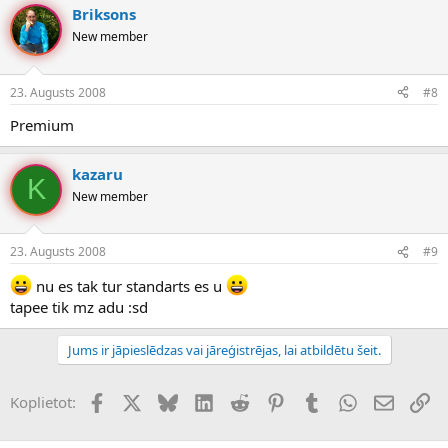
Briksons
New member
23. Augusts 2008
#8
Premium
kazaru
K
New member
23. Augusts 2008
#9
nu es tak tur standarts es u
tapee tik mz adu :sd
Jums ir jāpieslēdzas vai jāreģistrējas, lai atbildētu šeit.
Facebook
X (Twitter)
Bluesky
LinkedIn
Reddit
Pinterest
Tumblr
WhatsApp
E-pasts
Sai
Koplietot: