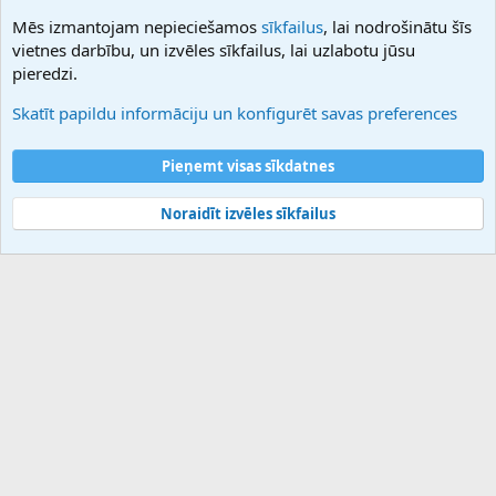
NamesLot
Mēs izmantojam nepieciešamos
sīkfailus
, lai nodrošinātu šīs
Hostmaria
vietnes darbību, un izvēles sīkfailus, lai uzlabotu jūsu
Atbalsts
pieredzi.
Sazinieties ar mums
Palīdzība
Skatīt papildu informāciju un konfigurēt savas preferences
Noteikumi un nosacījumi
Privātuma politika
Pieņemt visas sīkdatnes
Noraidīt izvēles sīkfailus
®
Community platform by XenForo
© 2010-2025 XenForo Ltd.