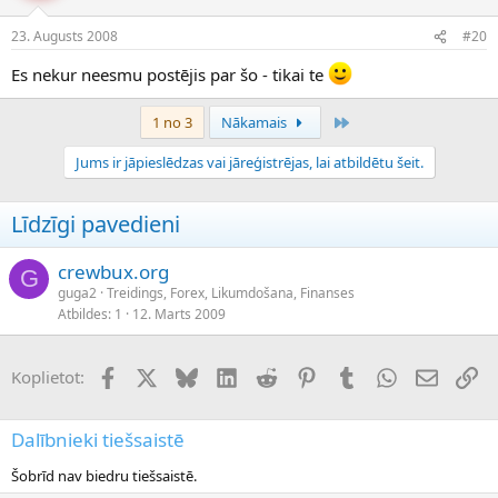
23. Augusts 2008
#20
Es nekur neesmu postējis par šo - tikai te
Pēdējais
1 no 3
Nākamais
Jums ir jāpieslēdzas vai jāreģistrējas, lai atbildētu šeit.
Līdzīgi pavedieni
crewbux.org
G
guga2
Treidings, Forex, Likumdošana, Finanses
Atbildes
1
12. Marts 2009
Facebook
X (Twitter)
Bluesky
LinkedIn
Reddit
Pinterest
Tumblr
WhatsApp
E-pasts
Sai
Koplietot:
Dalībnieki tiešsaistē
Šobrīd nav biedru tiešsaistē.