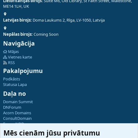
Lielbritānijas birojs:
Suite M6, Old Library, St Faith Street, Maidstone,
ME14 1LH, UK
Latvijas birojs:
Doma Laukums 2, Rīga, LV-1050, Latvija
Nepālas birojs:
Coming Soon
Navigācija
Mājas
Vietnes karte
RSS
Pakalpojumu
Podkāsts
Statusa Lapa
Daļa no
Domain Summit
DNForum
Acorn Domains
ConsultDomain
ForumNDD
Domainforum.ro
Mēs cienām jūsu privātumu
27.be