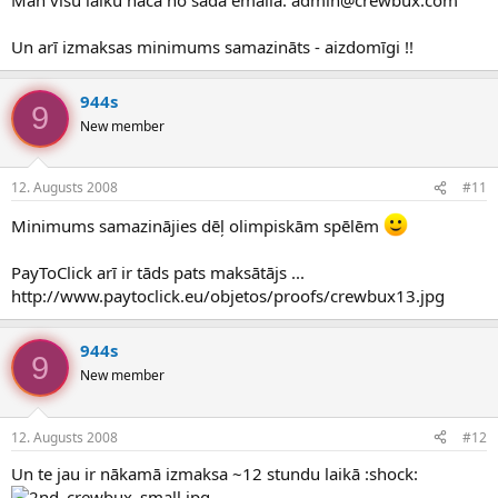
Un arī izmaksas minimums samazināts - aizdomīgi !!
944s
9
New member
12. Augusts 2008
#11
Minimums samazinājies dēļ olimpiskām spēlēm
PayToClick arī ir tāds pats maksātājs ...
http://www.paytoclick.eu/objetos/proofs/crewbux13.jpg
944s
9
New member
12. Augusts 2008
#12
Un te jau ir nākamā izmaksa ~12 stundu laikā :shock: