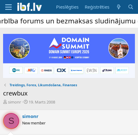
Pieslēgties
Reģistrēties
forums un bezmaksas sludinājumu dēlis – d
Treidings, Forex, Likumdošana, Finanses
crewbux
P
S
simonr
19. Marts 2008
a
ā
v
k
simonr
e
u
S
New member
d
m
i
a
e
d