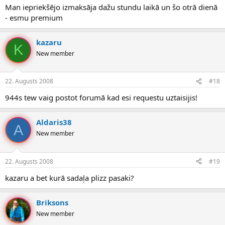
Man iepriekšējo izmaksāja dažu stundu laikā un šo otrā dienā
- esmu premium
kazaru
K
New member
22. Augusts 2008
#18
944s tew vaig postot forumā kad esi requestu uztaisijis!
Aldaris38
A
New member
22. Augusts 2008
#19
kazaru a bet kurā sadaļa plizz pasaki?
Briksons
New member