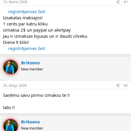
19. Marts 2008
#1
n
a
a
t
registrējamies šeit
u
u
Izsakatas maksajos!
z
m
s
s
1 cents par katru kliku
ā
izmaksa 2$ un paypal un alertpay
c
Jau ir izmaksas bijusas un ir daudz cilveku.
ē
Diena 9 kliki!
j
registrējamies šeit
s
Briksons
New member
29. Maijs 2008
#2
Saņēmu savu pirmo izmaksu te !!
labs !!
Briksons
New member