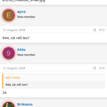
epro
E
New member
12. Augusts 2008
#13
944, cik refi tev?
944s
9
New member
12. Augusts 2008
#14
epro teica:
944, cik refi tev?
26
Briksons