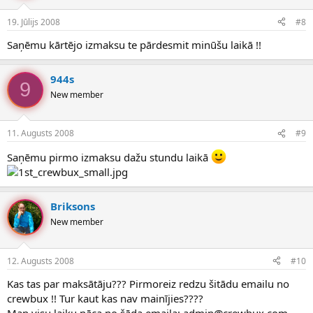
19. Jūlijs 2008
#8
Saņēmu kārtējo izmaksu te pārdesmit minūšu laikā !!
944s
9
New member
11. Augusts 2008
#9
Saņēmu pirmo izmaksu dažu stundu laikā
Briksons
New member
12. Augusts 2008
#10
Kas tas par maksātāju??? Pirmoreiz redzu šitādu emailu no
crewbux !! Tur kaut kas nav mainījies????
Man visu laiku nāca no šāda emaila: admin@crewbux.com