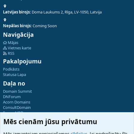
Latvijas birojs:
Doma Laukums 2, Rīga, LV-1050, Latvija
Nepālas birojs:
Coming Soon
Navigācija
Mājas
Vietnes karte
RSS
Pakalpojumu
Podkāsts
Statusa Lapa
Daļa no
Domain Summit
DNForum
Acorn Domains
ConsultDomain
ForumNDD
Domainforum.ro
Mēs cienām jūsu privātumu
27.be
NamesLot
Mēs izmantojam nepieciešamos
sīkfailus
, lai nodrošinātu šīs