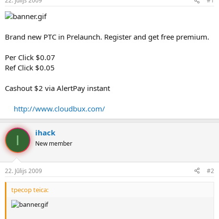
22. Jūlijs 2009
#1
n
a
a
t
u
u
z
m
Brand new PTC in Prelaunch. Register and get free premium.
s
s
ā
c
Per Click $0.07
ē
Ref Click $0.05
j
s
Cashout $2 via AlertPay instant
http://www.cloudbux.com/
ihack
I
New member
22. Jūlijs 2009
#2
tpecop teica: