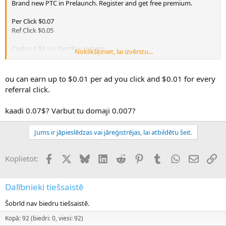
Brand new PTC in Prelaunch. Register and get free premium.
Per Click $0.07
Ref Click $0.05
Cashout $2 via AlertPay instant
Noklikšķiniet, lai izvērstu...
http://www.cloudbux.com/
ou can earn up to $0.01 per ad you click and $0.01 for every
referral click.
kaadi 0.07$? Varbut tu domaji 0.007?
Jums ir jāpieslēdzas vai jāreģistrējas, lai atbildētu šeit.
Facebook
X (Twitter)
Bluesky
LinkedIn
Reddit
Pinterest
Tumblr
WhatsApp
E-pasts
Sai
Koplietot:
Dalībnieki tiešsaistē
Šobrīd nav biedru tiešsaistē.
Kopā: 92 (biedri: 0, viesi: 92)