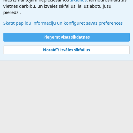
Hostmaria
vietnes darbību, un izvēles sīkfailus, lai uzlabotu jūsu
Atbalsts
pieredzi.
Sazinieties ar mums
Palīdzība
Skatīt papildu informāciju un konfigurēt savas preferences
Noteikumi un nosacījumi
Privātuma politika
Pieņemt visas sīkdatnes
Noraidīt izvēles sīkfailus
®
Community platform by XenForo
© 2010-2025 XenForo Ltd.