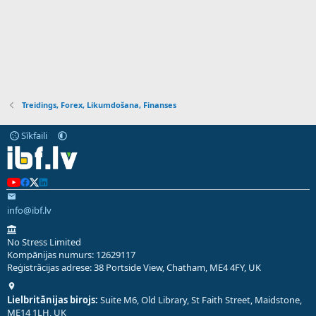
Treidings, Forex, Likumdošana, Finanses
Sīkfaili
info@ibf.lv
No Stress Limited
Kompānijas numurs: 12629117
Reģistrācijas adrese: 38 Portside View, Chatham, ME4 4FY, UK
Lielbritānijas birojs:
Suite M6, Old Library, St Faith Street, Maidstone,
ME14 1LH, UK