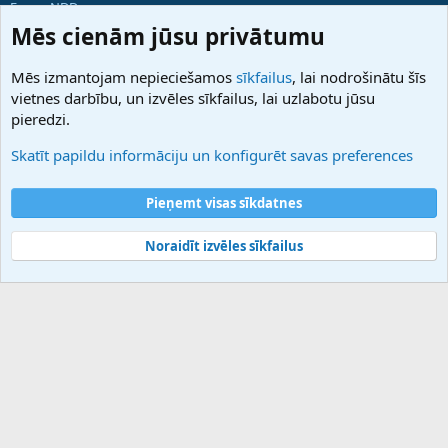
ForumNDD
Domainforum.ro
Mēs cienām jūsu privātumu
27.be
NamesLot
Mēs izmantojam nepieciešamos
sīkfailus
, lai nodrošinātu šīs
Hostmaria
vietnes darbību, un izvēles sīkfailus, lai uzlabotu jūsu
Atbalsts
pieredzi.
Sazinieties ar mums
Palīdzība
Skatīt papildu informāciju un konfigurēt savas preferences
Noteikumi un nosacījumi
Privātuma politika
Pieņemt visas sīkdatnes
Noraidīt izvēles sīkfailus
®
Community platform by XenForo
© 2010-2025 XenForo Ltd.