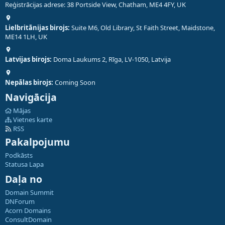
Reģistrācijas adrese: 38 Portside View, Chatham, ME4 4FY, UK
Lielbritānijas birojs:
Suite M6, Old Library, St Faith Street, Maidstone,
ME14 1LH, UK
Latvijas birojs:
Doma Laukums 2, Rīga, LV-1050, Latvija
Nepālas birojs:
Coming Soon
Navigācija
Mājas
Vietnes karte
RSS
Pakalpojumu
Podkāsts
Statusa Lapa
Daļa no
Domain Summit
DNForum
Acorn Domains
ConsultDomain