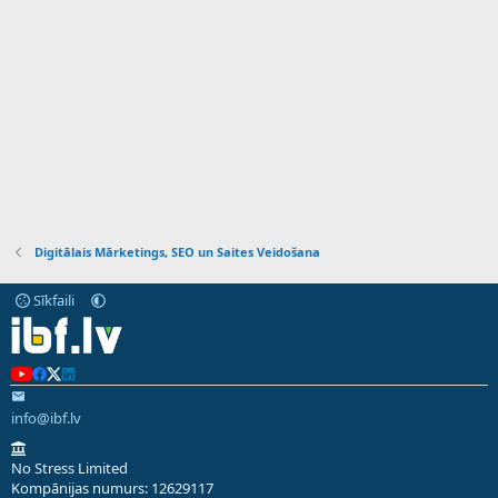
Digitālais Mārketings, SEO un Saites Veidošana
Sīkfaili
info@ibf.lv
No Stress Limited
Kompānijas numurs: 12629117