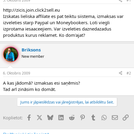
5. Oktobris 2009
#1
n
a
a
t
http://zicis.join.click2sell.eu
u
u
Izskatas lieliska affilate es pat teiktu siistema, izmaksas var
z
m
izveleties starp Paypal un Moneybookers. Loti viegli
s
s
izprotama iesaaceejiem. Var izveleties daznedazadus
ā
c
produktus kurus reklamet. Ko dom'ajat?
ē
j
Briksons
s
New member
6. Oktobris 2009
#2
A kas jādomā? izmaksas esi saņēmis?
Tad arī zināsim ko domāt.
Jums ir jāpieslēdzas vai jāreģistrējas, lai atbildētu šeit.
Facebook
X (Twitter)
Bluesky
LinkedIn
Reddit
Pinterest
Tumblr
WhatsApp
E-pasts
Sai
Koplietot: