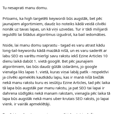
Tu nesaprati manu domu.
Prtoams, ka high targetēti keywordi būs augstāk, bet pēc
jaunajiem algortimiem, daudz ko noteiks kādā veidā cilvēki
nonāk uz tavas lapas, un kā viņi uzvedas. Tur ir tādi milijardi
ieguldīti lai šitādus algoritmus izgudrot, ka bail iedomāties.
Nside, lai manu domu saprastu - tagad es varu atrast kādu
long-tail-keywordu kādā mazākā nišā, un es varu saderēt ar
labu SEO es varētu mierīgi savu rakstu iekš Ezine Articles 10
dienu laikā dabūt 1. vietā googlē. Bet pēc jaunajiem
algoritmiem, tas būs daudz gūtāk izdarāms, jo google
vienalga liks lapas 1. vietā, kuras viņai labāj patīk - respektīvi
ja cilvēki apmeklēs kautkādu lapu, kas ir manā nišā biežāk
nekā manu rakstu kuru es iesūtiju Ezine Articles, tad pēc laika
tā lapa būs augstāk par manu rakstu, ja pat SEO tai lapai ir
dahrena sūdīgāks nekā manam rakstam, vienagla pēc laika tā
lapa būs augstāk nekā mans uber-krutais SEO raksts, jo lapai
vienk. ir vairāk apmeklētāji.