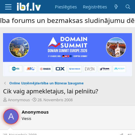
Pieslēgties
Reģistrēties
ums un bezmaksas sludinājumu dēlis – dalīb
Online Uzņēmējdarbība un Biznesa Izaugsme
Cik vaig apmekletajus, lai pelniitu?
P
S
Anonymous
28. Novembris 2008
a
ā
v
k
Anonymous
A
e
u
Viesis
d
m
i
a
e
d