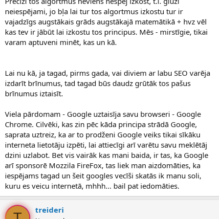
Precīzi tos algortmus neviens nespēj izkost, t.i. gluži
neiespējami, jo bļa lai tur tos algortmus izkostu tur ir
vajadzīgs augstākais grāds augstākajā matemātikā + hvz vēl
kas tev ir jābūt lai izkostu tos principus. Mēs - mirstīgie, tikai
varam aptuveni minēt, kas un kā.
Lai nu kā, ja tagad, pirms gada, vai diviem ar labu SEO varēja
izdarīt brīnumus, tad tagad būs daudz grūtāk tos pašus
brīnumus iztaisīt.
Viela pārdomam - Google uztaisīja savu browseri - Google
Chrome. Cilvēki, kas zin pēc kāda principa strādā Google,
saprata uztreiz, ka ar to prodženi Google veiks tikai sīkāku
interneta lietotāju izpēti, lai attiecīgi arī varētu savu meklētāj
dzini uzlabot. Bet vis vairāk kas mani baida, ir tas, ka Google
arī sponsorē Mozzila FireFox, tas liek man aizdomāties, ka
iespējams tagad un šeit googles vecīši skatās ik manu soli,
kuru es veicu internetā, mhhh... bail pat iedomāties.
treideri
T