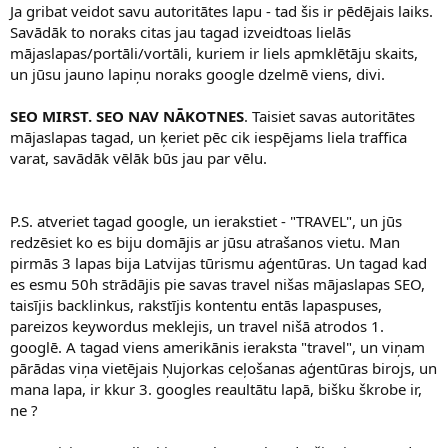
Ja gribat veidot savu autoritātes lapu - tad šis ir pēdējais laiks.
Savādāk to noraks citas jau tagad izveidtoas lielās
mājaslapas/portāli/vortāli, kuriem ir liels apmklētāju skaits,
un jūsu jauno lapiņu noraks google dzelmē viens, divi.
SEO MIRST. SEO NAV NĀKOTNES
. Taisiet savas autoritātes
mājaslapas tagad, un ķeriet pēc cik iespējams liela traffica
varat, savādāk vēlāk būs jau par vēlu.
P.S. atveriet tagad google, un ierakstiet - "TRAVEL", un jūs
redzēsiet ko es biju domājis ar jūsu atrašanos vietu. Man
pirmās 3 lapas bija Latvijas tūrismu aģentūras. Un tagad kad
es esmu 50h strādājis pie savas travel nišas mājaslapas SEO,
taisījis backlinkus, rakstījis kontentu entās lapaspuses,
pareizos keywordus meklejis, un travel nišā atrodos 1.
googlē. A tagad viens amerikānis ieraksta "travel", un viņam
pārādas viņa vietējais Ņujorkas ceļošanas aģentūras birojs, un
mana lapa, ir kkur 3. googles reaultātu lapā, bišku škrobe ir,
ne ?