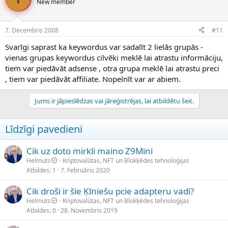
New member
7. Decembris 2008
#11
Svarīgi saprast ka keywordus var sadalīt 2 lielās grupās -
vienas grupas keywordus cilvēki meklē lai atrastu informāciju,
tiem var piedāvāt adsense , otra grupa meklē lai atrastu preci
, tiem var piedāvāt affiliate. Nopelnīt var ar abiem.
Jums ir jāpieslēdzas vai jāreģistrējas, lai atbildētu šeit.
Līdzīgi pavedieni
Cik uz doto mirkli maino Z9Mini
Helmuts
Kriptovalūtas, NFT un Blokķēdes tehnoloģijas
Atbildes
1
7. Februāris 2020
Cik droši ir šie Ķīniešu pcie adapteru vadi?
Helmuts
Kriptovalūtas, NFT un Blokķēdes tehnoloģijas
Atbildes
0
28. Novembris 2019