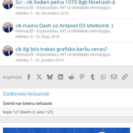
Scr - cik šodien pelna 1070 8gb Nicehash-ā
Helmuts
Kriptovalūtas, NFT un Blokķēdes tehnoloģijas
Atbildes
1
29. Novembris 2019
cik maino Dash uz Antpool D3 izteiksmē :)
Helmuts
Kriptovalūtas, NFT un Blokķēdes tehnoloģijas
Atbildes
0
10. Maijs 2018
cik ilgi būs trakas grafisko karšu cenas?
Helmuts
Kriptovalūtas, NFT un Blokķēdes tehnoloģijas
Atbildes
1
22. Janvāris 2018
Facebook
X (Twitter)
Bluesky
LinkedIn
Reddit
Pinterest
Tumblr
WhatsApp
E-pasts
Sai
Koplietot:
Dalībnieki tiešsaistē
Šobrīd nav biedru tiešsaistē.
Kopā: 127 (biedri: 0, viesi: 127)