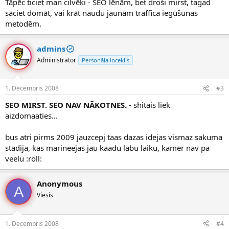
Tāpēc ticiet man cilvēki - SEO lēnām, bet droši mirst, tagad
sāciet domāt, vai krāt naudu jaunām traffica iegūšunas
metodēm.
admins
Administrator
Personāla loceklis
1. Decembris 2008
#3
SEO MIRST. SEO NAV NĀKOTNES.
- shitais liek
aizdomaaties...
bus atri pirms 2009 jauzcepj taas dazas idejas vismaz sakuma
stadija, kas marineejas jau kaadu labu laiku, kamer nav pa
veelu :roll:
Anonymous
A
Viesis
1. Decembris 2008
#4