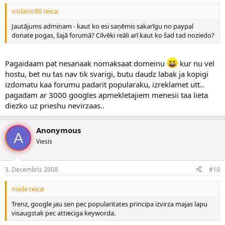
violator88 teica:
Jautājums adminam - kaut ko esi saņēmis sakarīgu no paypal
donate pogas, šajā forumā? Cilvēki reāli arī kaut ko šad tad noziedo?
Pagaidaam pat nesanaak nomaksaat domeinu
kur nu vel
hostu, bet nu tas nav tik svarigi, butu daudz labak ja kopigi
izdomatu kaa forumu padarit popularaku, izreklamet utt..
pagadam ar 3000 googles apmekletajiem menesii taa lieta
diezko uz prieshu nevirzaas..
Anonymous
A
Viesis
3. Decembris 2008
#10
nside teica:
Trenz, google jau sen pec popularitates principa izvirza majas lapu
visaugstak pec attieciga keyworda.