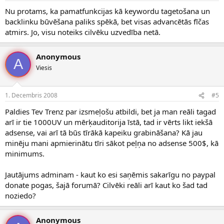
Nu protams, ka pamatfunkcijas kā keywordu tagetošana un
backlinku būvēšana paliks spēkā, bet visas advancētās fīčas
atmirs. Jo, visu noteiks cilvēku uzvedība netā.
Anonymous
A
Viesis
1. Decembris 2008
#5
Paldies Tev Trenz par izsmeļošu atbildi, bet ja man reāli tagad
arī ir tie 1000UV un mērķauditorija īstā, tad ir vērts likt iekšā
adsense, vai arī tā būs tīrākā kapeiku grabināšana? Kā jau
minēju mani apmierinātu tīri sākot peļņa no adsense 500$, kā
minimums.
Jautājums adminam - kaut ko esi saņēmis sakarīgu no paypal
donate pogas, šajā forumā? Cilvēki reāli arī kaut ko šad tad
noziedo?
Anonymous