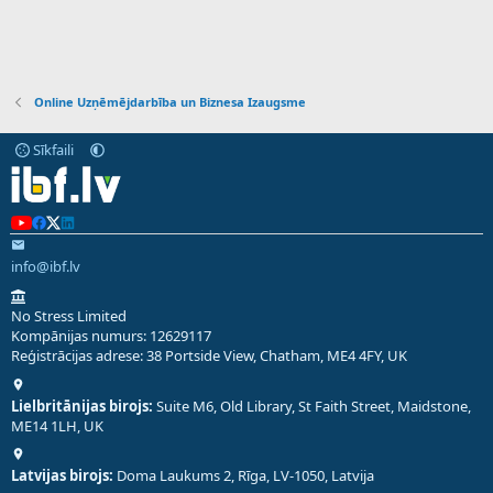
Online Uzņēmējdarbība un Biznesa Izaugsme
Sīkfaili
info@ibf.lv
No Stress Limited
Kompānijas numurs: 12629117
Reģistrācijas adrese: 38 Portside View, Chatham, ME4 4FY, UK
Lielbritānijas birojs:
Suite M6, Old Library, St Faith Street, Maidstone,
ME14 1LH, UK
Latvijas birojs:
Doma Laukums 2, Rīga, LV-1050, Latvija