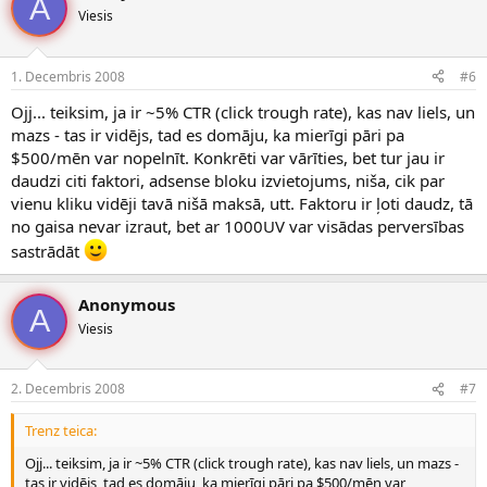
A
Viesis
1. Decembris 2008
#6
Ojj... teiksim, ja ir ~5% CTR (click trough rate), kas nav liels, un
mazs - tas ir vidējs, tad es domāju, ka mierīgi pāri pa
$500/mēn var nopelnīt. Konkrēti var vārīties, bet tur jau ir
daudzi citi faktori, adsense bloku izvietojums, niša, cik par
vienu kliku vidēji tavā nišā maksā, utt. Faktoru ir ļoti daudz, tā
no gaisa nevar izraut, bet ar 1000UV var visādas perversības
sastrādāt
Anonymous
A
Viesis
2. Decembris 2008
#7
Trenz teica:
Ojj... teiksim, ja ir ~5% CTR (click trough rate), kas nav liels, un mazs -
tas ir vidējs, tad es domāju, ka mierīgi pāri pa $500/mēn var