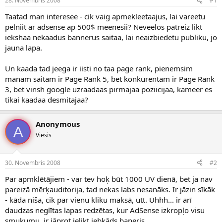
28. Novembris 2008
#1
n
a
a
t
Taatad man interesee - cik vaig apmekleetaajus, lai vareetu
u
u
pelniit ar adsense ap 500$ meenesii? Neveelos patreiz likt
z
m
iekshaa nekaadus bannerus saitaa, lai neaizbiedetu publiku, jo
s
s
jauna lapa.
ā
c
ē
Un kaada tad jeega ir iisti no taa page rank, pienemsim
j
manam saitam ir Page Rank 5, bet konkurentam ir Page Rank
s
3, bet vinsh google uzraadaas pirmajaa poziicijaa, kameer es
tikai kaadaa desmitajaa?
Anonymous
A
Viesis
30. Novembris 2008
#2
Par apmklētājiem - var tev hoķ būt 1000 UV dienā, bet ja nav
pareizā mērķauditorija, tad nekas labs nesanāks. Ir jāzin sīkāk
- kāda niša, cik par vienu kliku maksā, utt. Uhhh... ir arī
daudzas neglītas lapas redzētas, kur AdSense izkropļo visu
smukumu, ir jāprot ielikt jebkāds baneris.