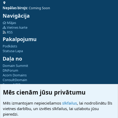
Nepālas birojs:
Coming Soon
Navigācija
Mājas
Vietnes karte
RSS
Pakalpojumu
Podkāsts
Statusa Lapa
Daļa no
Domain Summit
DNForum
Acorn Domains
ConsultDomain
ForumNDD
Domainforum.ro
Mēs cienām jūsu privātumu
27.be
NamesLot
Mēs izmantojam nepieciešamos
sīkfailus
, lai nodrošinātu šīs
Hostmaria
vietnes darbību, un izvēles sīkfailus, lai uzlabotu jūsu
Atbalsts
pieredzi.