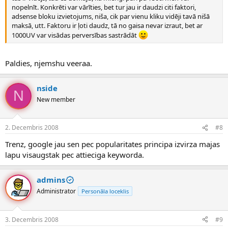
nopelnīt. Konkrēti var vārīties, bet tur jau ir daudzi citi faktori,
adsense bloku izvietojums, niša, cik par vienu kliku vidēji tavā nišā
maksā, utt. Faktoru ir ļoti daudz, tā no gaisa nevar izraut, bet ar
1000UV var visādas perversības sastrādāt
Paldies, njemshu veeraa.
nside
N
New member
2. Decembris 2008
#8
Trenz, google jau sen pec popularitates principa izvirza majas
lapu visaugstak pec attieciga keyworda.
admins
Administrator
Personāla loceklis
3. Decembris 2008
#9