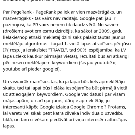
Par PageRank - PageRank paliek ar vien mazvērtīgāks, un
mazvērtīgāks - tas vairs nav rādītājs. Google pati jau ir
paziņojusi, ka PR vairs neņem tik daudz vērā. No saviem
(drošiem) avotiem esmu dzirdējis, ka sākot ar 2009. gadu
lielākie/nopietnāki meklētāj dziņi sāks palaist tautās jaunus
meklētāju algoritmus - tagad 1. vietā lapas atradīsies pēc jūsu
IP( resp. ja ieraksīsiet "TRAVEL", tad 90% iespējamība, ka LV
lapa uzleks kautkur pirmajās vietās), rezultāti būs arī atkarīgi
pēc nesen meklētajiem keywordiem (šis jau youtubē ir,
youtube arī pieder googlei),
Un visvairāk mainīsies tas, ka ja lapai būs liels apmeklētāju
skaits, tad tai lapai būs lielāka iespējamība būt pirmājā vietā
uz attiecīgajiem keywordiem, Google vāc datus i par visām
mājaslapām, un arī gar jums, dārgie apmeklētāji, jo
interesanti kāpēc Google izlaida Google Chrome ? Protams,
lai varētu vēl sīkāk pētīt katra cilvēka individuālo uzvedību
tiklā, un tam cilvēkam piedāvāt arī viņa interesēm attiecīgas
lapas.