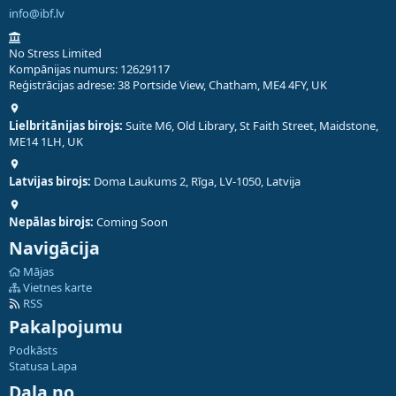
info@ibf.lv
No Stress Limited
Kompānijas numurs: 12629117
Reģistrācijas adrese: 38 Portside View, Chatham, ME4 4FY, UK
Lielbritānijas birojs:
Suite M6, Old Library, St Faith Street, Maidstone,
ME14 1LH, UK
Latvijas birojs:
Doma Laukums 2, Rīga, LV-1050, Latvija
Nepālas birojs:
Coming Soon
Navigācija
Mājas
Vietnes karte
RSS
Pakalpojumu
Podkāsts
Statusa Lapa
Daļa no