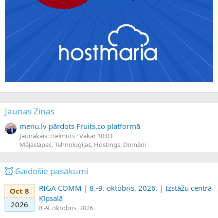
Jaunas Ziņas
menu.lv pārdots Fruits.co platformā
Jaunākais: Helmuts
Vakar 10:03
Mājaslapas, Tehnoloģijas, Hostings, Domēni
Gaidošie pasākumi
RIGA COMM | 8.-9. oktobris, 2026. | Izstāžu centrā
Oct 8
Ķīpsalā
2026
8.-9. oktobris, 2026.