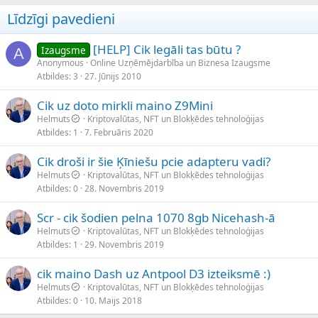
Līdzīgi pavedieni
[HELP] Cik legāli tas būtu ?
Izaugsme
A
Anonymous
Online Uzņēmējdarbība un Biznesa Izaugsme
Atbildes
3
27. Jūnijs 2010
Cik uz doto mirkli maino Z9Mini
Helmuts
Kriptovalūtas, NFT un Blokķēdes tehnoloģijas
Atbildes
1
7. Februāris 2020
Cik droši ir šie Ķīniešu pcie adapteru vadi?
Helmuts
Kriptovalūtas, NFT un Blokķēdes tehnoloģijas
Atbildes
0
28. Novembris 2019
Scr - cik šodien pelna 1070 8gb Nicehash-ā
Helmuts
Kriptovalūtas, NFT un Blokķēdes tehnoloģijas
Atbildes
1
29. Novembris 2019
cik maino Dash uz Antpool D3 izteiksmē :)
Helmuts
Kriptovalūtas, NFT un Blokķēdes tehnoloģijas
Atbildes
0
10. Maijs 2018