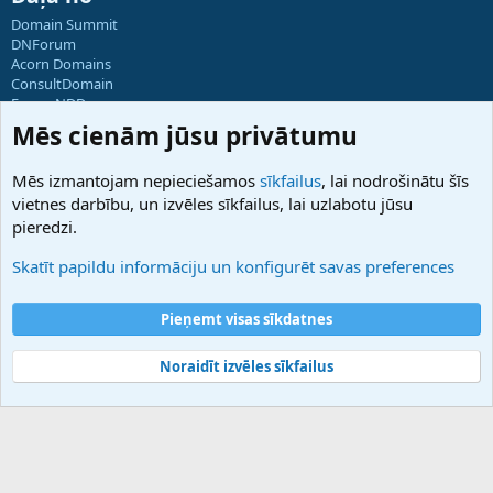
Domain Summit
DNForum
Acorn Domains
ConsultDomain
ForumNDD
Domainforum.ro
Mēs cienām jūsu privātumu
27.be
NamesLot
Mēs izmantojam nepieciešamos
sīkfailus
, lai nodrošinātu šīs
Hostmaria
vietnes darbību, un izvēles sīkfailus, lai uzlabotu jūsu
Atbalsts
pieredzi.
Sazinieties ar mums
Palīdzība
Skatīt papildu informāciju un konfigurēt savas preferences
Noteikumi un nosacījumi
Privātuma politika
Pieņemt visas sīkdatnes
Noraidīt izvēles sīkfailus
®
Community platform by XenForo
© 2010-2025 XenForo Ltd.