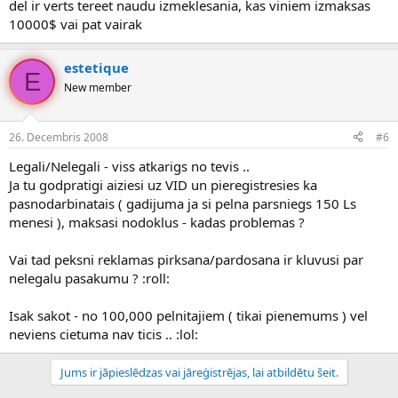
del ir verts tereet naudu izmeklesania, kas viniem izmaksas
10000$ vai pat vairak
estetique
E
New member
26. Decembris 2008
#6
Legali/Nelegali - viss atkarigs no tevis ..
Ja tu godpratigi aiziesi uz VID un pieregistresies ka
pasnodarbinatais ( gadijuma ja si pelna parsniegs 150 Ls
menesi ), maksasi nodoklus - kadas problemas ?
Vai tad peksni reklamas pirksana/pardosana ir kluvusi par
nelegalu pasakumu ? :roll:
Isak sakot - no 100,000 pelnitajiem ( tikai pienemums ) vel
neviens cietuma nav ticis .. :lol:
Jums ir jāpieslēdzas vai jāreģistrējas, lai atbildētu šeit.