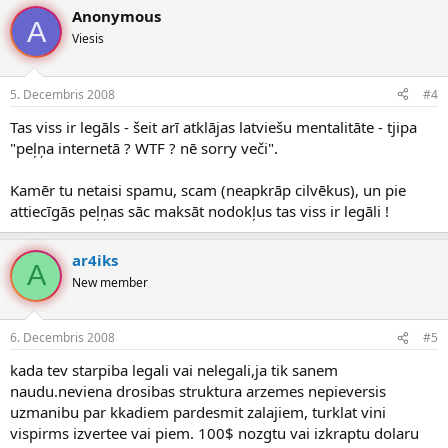
Anonymous
A
Viesis
5. Decembris 2008
#4
Tas viss ir legāls - šeit arī atklājas latviešu mentalitāte - tjipa
"peļņa internetā ? WTF ? nē sorry veči".
Kamēr tu netaisi spamu, scam (neapkrāp cilvēkus), un pie
attiecīgās peļņas sāc maksāt nodokļus tas viss ir legāli !
ar4iks
A
New member
6. Decembris 2008
#5
kada tev starpiba legali vai nelegali,ja tik sanem
naudu.neviena drosibas struktura arzemes nepieversis
uzmanibu par kkadiem pardesmit zalajiem, turklat vini
vispirms izvertee vai piem. 100$ nozgtu vai izkraptu dolaru