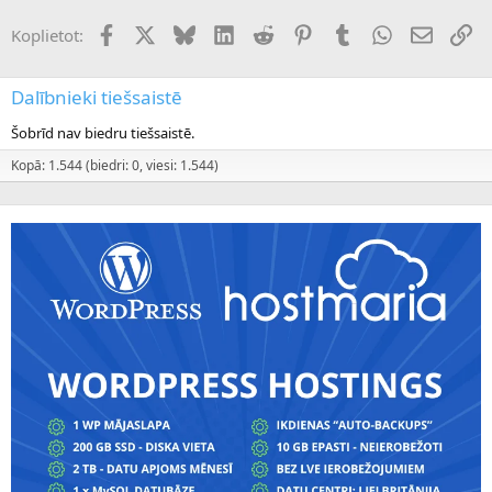
Facebook
X (Twitter)
Bluesky
LinkedIn
Reddit
Pinterest
Tumblr
WhatsApp
E-pasts
Sai
Koplietot:
Dalībnieki tiešsaistē
Šobrīd nav biedru tiešsaistē.
Kopā: 1.544 (biedri: 0, viesi: 1.544)