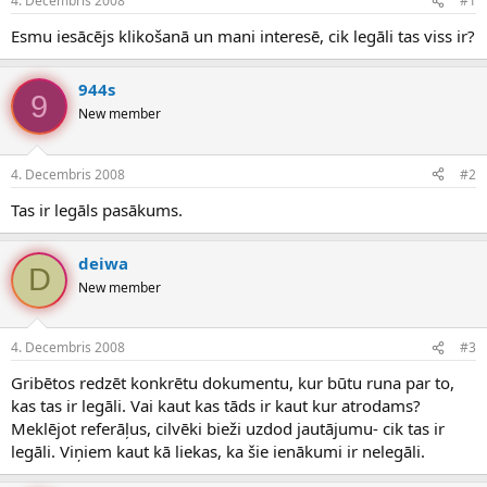
4. Decembris 2008
#1
n
a
a
t
Esmu iesācējs klikošanā un mani interesē, cik legāli tas viss ir?
u
u
z
m
s
s
944s
9
ā
New member
c
ē
j
4. Decembris 2008
#2
s
Tas ir legāls pasākums.
deiwa
D
New member
4. Decembris 2008
#3
Gribētos redzēt konkrētu dokumentu, kur būtu runa par to,
kas tas ir legāli. Vai kaut kas tāds ir kaut kur atrodams?
Meklējot referāļus, cilvēki bieži uzdod jautājumu- cik tas ir
legāli. Viņiem kaut kā liekas, ka šie ienākumi ir nelegāli.