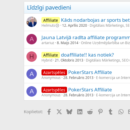
Līdzīgi pavedieni
Kāds nodarbojas ar sports bett
Affiliate
Helmuts
12. Aprīlis 2020
Digitālais Mārketings, S
Jauna Latvijā radīta affiliate program
A
artariuz
8. Maijs 2014
Online Uzņēmējdarbība un Bi
doaffiliate!! kas notiek?
Affiliate
H
Hybrid
21. Oktobris 2013
Digitālais Mārketings, SEO
PokerStars Affiliate
Azartspēles
A
Anonymous
28. Februāris 2013
E-komercija un Intern
PokerStars Affiliate
Azartspēles
A
Anonymous
28. Februāris 2013
E-komercija un Intern
Facebook
X (Twitter)
Bluesky
LinkedIn
Reddit
Pinterest
Tumblr
Wh
Koplietot: