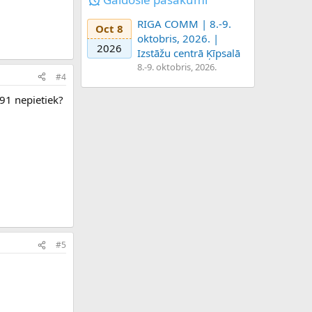
RIGA COMM | 8.-9.
Oct 8
oktobris, 2026. |
2026
Izstāžu centrā Ķīpsalā
8.-9. oktobris, 2026.
#4
91 nepietiek?
#5