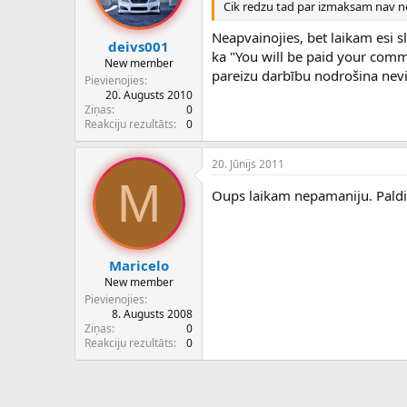
Cik redzu tad par izmaksam nav ne
Neapvainojies, bet laikam esi sli
deivs001
ka "You will be paid your commi
New member
pareizu darbību nodrošina nev
Pievienojies
20. Augusts 2010
Ziņas
0
Reakciju rezultāts
0
20. Jūnijs 2011
M
Oups laikam nepamaniju. Pald
Maricelo
New member
Pievienojies
8. Augusts 2008
Ziņas
0
Reakciju rezultāts
0