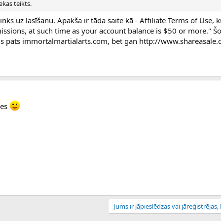
kas teikts.
nks uz lasīšanu. Apakša ir tāda saite kā - Affiliate Terms of Use, ku
ssions, at such time as your account balance is $50 or more." Šo 
is pats immortalmartialarts.com, bet gan http://www.shareasale
ies
Jums ir jāpieslēdzas vai jāreģistrējas, l