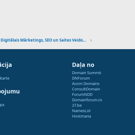
Digitālais Mārketings, SEO un Saites Veidošana
cija
Daļa no
Domain Summit
 karte
DNForum
Acorn Domains
ConsultDomain
pojumu
ForumNDD
Domainforum.ro
apa
27.be
NamesLot
Hostmaria