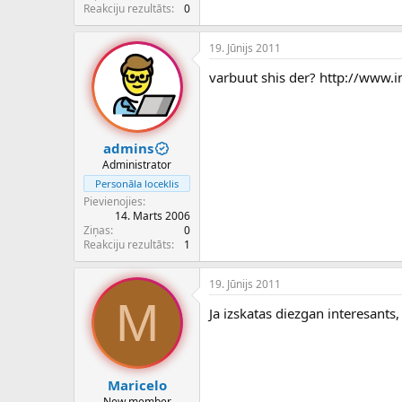
c
Reakciju rezultāts
0
ē
j
19. Jūnijs 2011
s
varbuut shis der? http://www.
admins
Administrator
Personāla loceklis
Pievienojies
14. Marts 2006
Ziņas
0
Reakciju rezultāts
1
19. Jūnijs 2011
M
Ja izskatas diezgan interesants, 
Maricelo
New member