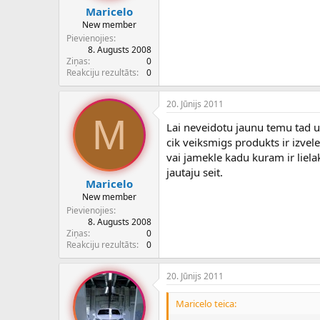
Maricelo
New member
Pievienojies
8. Augusts 2008
Ziņas
0
Reakciju rezultāts
0
20. Jūnijs 2011
M
Lai neveidotu jaunu temu tad uzr
cik veiksmigs produkts ir izvel
vai jamekle kadu kuram ir liela
jautaju seit.
Maricelo
New member
Pievienojies
8. Augusts 2008
Ziņas
0
Reakciju rezultāts
0
20. Jūnijs 2011
Maricelo teica: