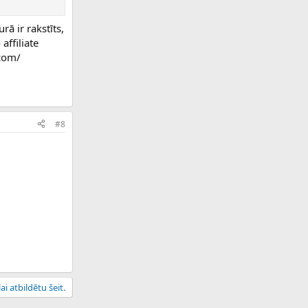
rā ir rakstīts,
affiliate
.com/
#8
ai atbildētu šeit.