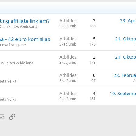
ing affiliate linkiem?
Atbildes
2
23. Apr
Skatījumi
188
EO un Saites Veidošana
ma - 42 euro komisijas
Atbildes
5
21. Oktob
Skatījumi
170
znesa Izaugsme
Atbildes
2
21. Oktob
Skatījumi
173
 un Saites Veidošana
Atbildes
0
28. Februā
Skatījumi
97
A
eta Veikali
Atbildes
4
10. Septemb
Skatījumi
161
eta Veikali
atsApp
E-pasts
Saiti