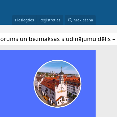
Pieslēgties
Reģistrēties
Meklēšana
bezmaksas sludinājumu dēlis – dalība ir b