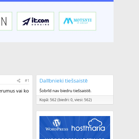
Dalībnieki tiešsaistē
#1
derumus vai ko
Šobrīd nav biedru tiešsaistē.
Kopā: 562 (biedri: 0, viesi: 562)