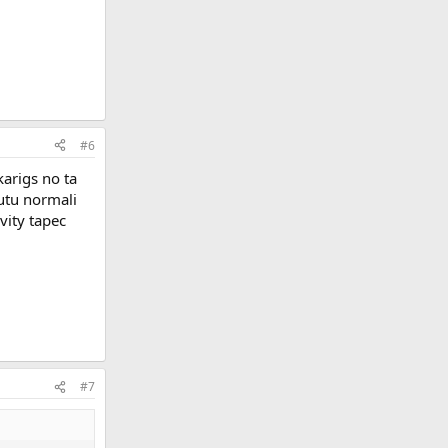
#6
karigs no ta
butu normali
vity tapec
#7