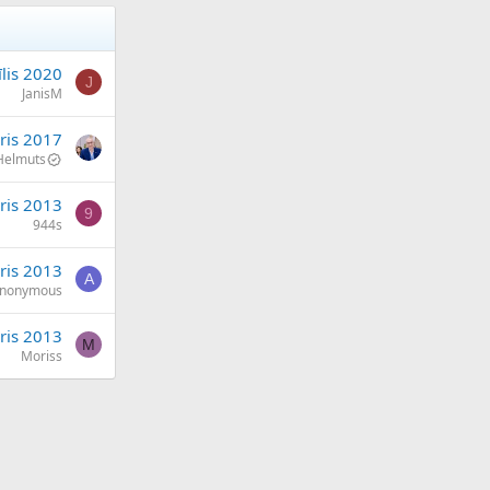
īlis 2020
J
JanisM
ris 2017
Helmuts
ris 2013
9
944s
ris 2013
A
nonymous
ris 2013
M
Moriss