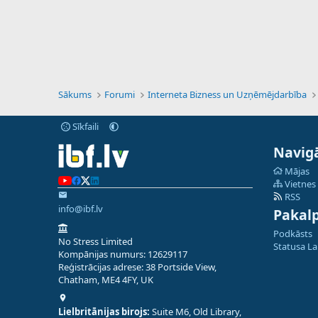
Sākums
Forumi
Interneta Bizness un Uzņēmējdarbība
Sīkfaili
Navigā
Mājas
Vietnes
RSS
info@ibf.lv
Pakal
Podkāsts
No Stress Limited
Statusa L
Kompānijas numurs: 12629117
Reģistrācijas adrese: 38 Portside View,
Chatham, ME4 4FY, UK
Lielbritānijas birojs:
Suite M6, Old Library,