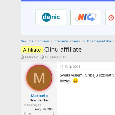
Sākums
Forumi
Interneta Bizness un Uzņēmējdarbība
Ciinu affiliate
Affiliate
P
S
Maricelo
19. Jūnijs 2011
a
ā
v
k
19. Jūnijs 2011
e
u
M
Sveiki visiem. Gribeju uzzinat
d
m
i
a
lidzigu
e
d
n
a
a
t
Maricelo
u
u
New member
z
m
Pievienojies
s
s
8. Augusts 2008
ā
Ziņas
0