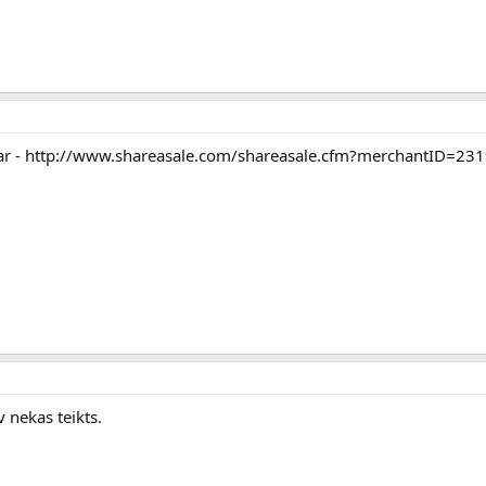
ja ar - http://www.shareasale.com/shareasale.cfm?merchantID=231
 nekas teikts.