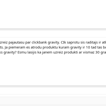
eiz pajautasu par clickbank gravity. CIk saprotu sis raditajs ir at
ets. Ja piemeram es atrodu produktu kuram gravity ir 10 tad tas 
ks gravity? Esmu lasijis ka janem uzreiz produkti ar vismaz 30 gra