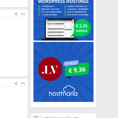
#2
#3
Gaidošie pasākumi