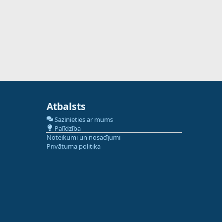
Atbalsts
Sazinieties ar mums
Palīdzība
Noteikumi un nosacījumi
Privātuma politika