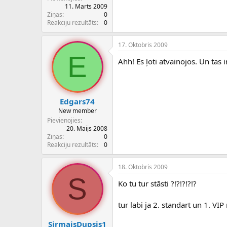
11. Marts 2009
Ziņas
0
Reakciju rezultāts
0
17. Oktobris 2009
E
Ahh! Es ļoti atvainojos. Un tas 
Edgars74
New member
Pievienojies
20. Maijs 2008
Ziņas
0
Reakciju rezultāts
0
18. Oktobris 2009
S
Ko tu tur stāsti ?!?!?!?!?
tur labi ja 2. standart un 1. VIP
SirmaisDupsis1