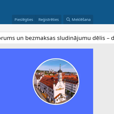
Pieslēgties
Reģistrēties
Meklēšana
ezmaksas sludinājumu dēlis – dalība ir be