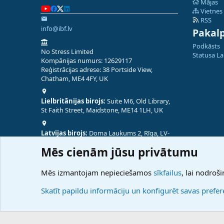
Mājas
Vietnes
RSS
info@ibf.lv
Pakal
Podkāsts
No Stress Limited
Statusa L
Kompānijas numurs: 12629117
Reģistrācijas adrese: 38 Portside View,
Chatham, ME4 4FY, UK
Lielbritānijas birojs:
Suite M6, Old Library,
St Faith Street, Maidstone, ME14 1LH, UK
Latvijas birojs:
Doma Laukums 2, Rīga, LV-
1050, Latvija
Mēs cienām jūsu privātumu
Nepālas birojs:
Coming Soon
Mēs izmantojam nepieciešamos
sīkfailus
, lai nodroši
Skatīt papildu informāciju un konfigurēt savas prefe