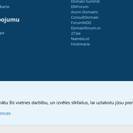
Domain Summit
 karte
DNForum
Acorn Domains
ConsultDomain
pojumu
ForumNDD
Domainforum.ro
apa
27.be
NamesLot
Hostmaria
nātu šīs vietnes darbību, un izvēles sīkfailus, lai uzlabotu jūsu pier
rences
®
Community platform by XenForo
© 2010-2025 XenForo Ltd.