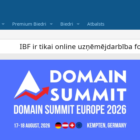
Premium Biedri
Biedri
Atbalsts
ir tikai online uzņēmējdarbība forums un b