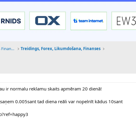
Tehnoloģijas, Kriptovalūtas un Nākotnes Finanses
Treidings, Forex, Likumdošana, Finanses
r jau ir normalu reklamu skaits apmēram 20 dienā!
 saņem 0.005sant tad diena reāli var nopelnīt kādus 10sant
hp?ref=happy3