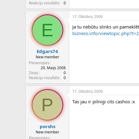
c
Reakciju rezultāts
0
ē
j
17. Oktobris 2009
s
E
Ja tu nebūtu slinks un pameklēt
bizness.info/viewtopic.php?t=
Edgars74
New member
Pievienojies
20. Maijs 2008
Ziņas
0
Reakciju rezultāts
0
17. Oktobris 2009
P
Tas jau ir pilnigi cits cashos :x
porshs
New member
Pievienojies