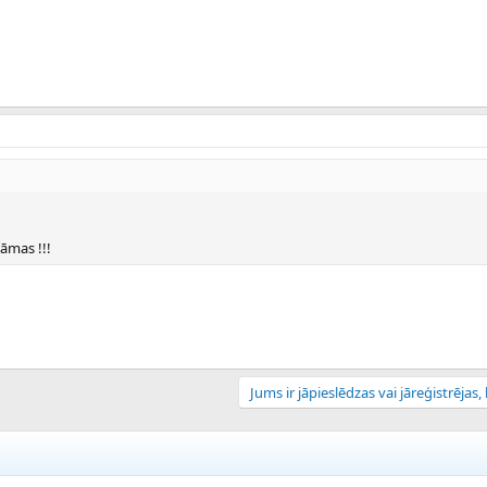
lāmas !!!
Jums ir jāpieslēdzas vai jāreģistrējas, l