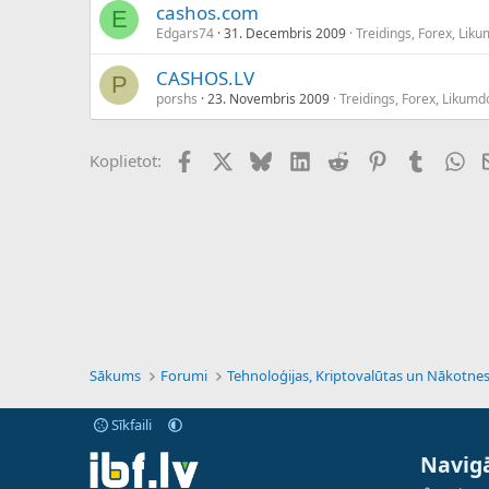
cashos.com
E
Edgars74
31. Decembris 2009
Treidings, Forex, Lik
CASHOS.LV
P
porshs
23. Novembris 2009
Treidings, Forex, Likum
Facebook
X (Twitter)
Bluesky
LinkedIn
Reddit
Pinterest
Tumblr
Wh
Koplietot:
Sākums
Forumi
Sīkfaili
Navigā