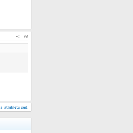
#6
ai atbildētu šeit.