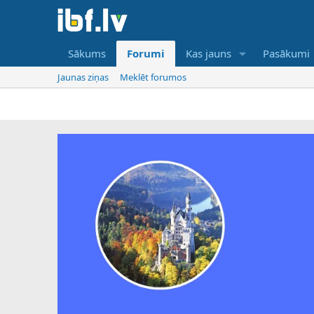
Sākums
Forumi
Kas jauns
Pasākumi
Jaunas ziņas
Meklēt forumos
IBF 