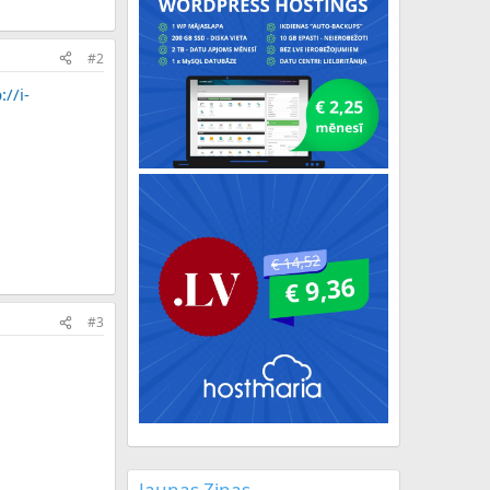
#2
://i-
#3
Jaunas Ziņas