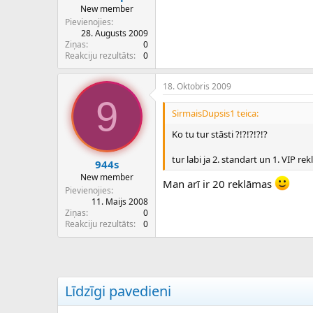
New member
Pievienojies
28. Augusts 2009
Ziņas
0
Reakciju rezultāts
0
18. Oktobris 2009
9
SirmaisDupsis1 teica:
Ko tu tur stāsti ?!?!?!?!?
tur labi ja 2. standart un 1. VIP rek
944s
New member
Man arī ir 20 reklāmas
Pievienojies
11. Maijs 2008
Ziņas
0
Reakciju rezultāts
0
Līdzīgi pavedieni