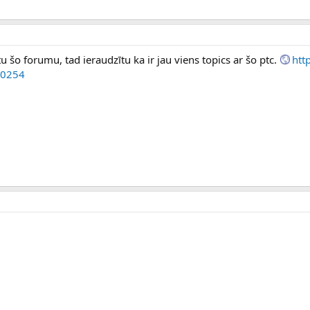
u šo forumu, tad ieraudzītu ka ir jau viens topics ar šo ptc.
http
20254