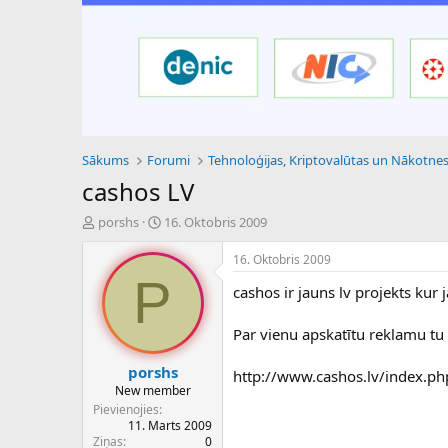
Sākums
Forumi
cashos LV
P
S
porshs
16. Oktobris 2009
a
ā
v
k
16. Oktobris 2009
e
u
P
cashos ir jauns lv projekts ku
d
m
i
a
e
d
Par vienu apskatītu reklamu tu
n
a
a
t
porshs
http://www.cashos.lv/index.p
u
u
New member
z
m
Pievienojies
s
s
11. Marts 2009
ā
Ziņas
0