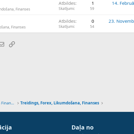
Atbildes
1
14. Februā
Skatījumi
59
umdošana, Finanses
Atbildes
0
23. Novemb
Skatījumi
54
došana, Finanses
atsApp
E-pasts
Saiti
Tehnoloģijas, Kriptovalūtas un Nākotnes Finanses
Treidings, Forex, Likumdošana, Finanses
cija
Daļa no