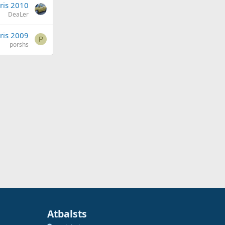
ris 2010
DeaLer
ris 2009
P
porshs
Atbalsts