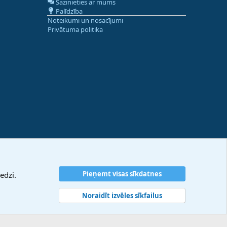
Sazinieties ar mums
Palīdzība
Noteikumi un nosacījumi
Privātuma politika
Pieņemt visas sīkdatnes
edzi.
Noraidīt izvēles sīkfailus