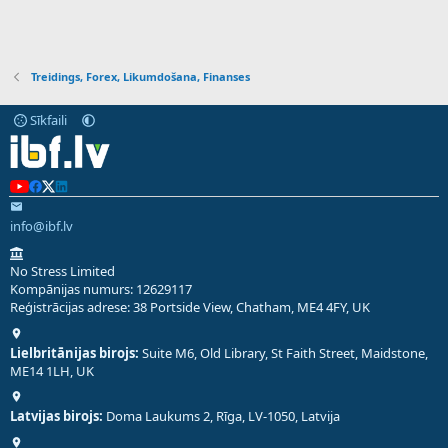
Treidings, Forex, Likumdošana, Finanses
Sīkfaili
info@ibf.lv
No Stress Limited
Kompānijas numurs: 12629117
Reģistrācijas adrese: 38 Portside View, Chatham, ME4 4FY, UK
Lielbritānijas birojs:
Suite M6, Old Library, St Faith Street, Maidstone,
ME14 1LH, UK
Latvijas birojs:
Doma Laukums 2, Rīga, LV-1050, Latvija