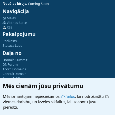
Nepālas birojs:
Coming Soon
Navigācija
Mājas
Vietnes karte
RSS
Pakalpojumu
Podkāsts
Statusa Lapa
Daļa no
Domain Summit
DNForum
Acorn Domains
ConsultDomain
ForumNDD
Domainforum.ro
Mēs cienām jūsu privātumu
27.be
NamesLot
Mēs izmantojam nepieciešamos
sīkfailus
, lai nodrošinātu šīs
Hostmaria
vietnes darbību, un izvēles sīkfailus, lai uzlabotu jūsu
Atbalsts
pieredzi.
Sazinieties ar mums