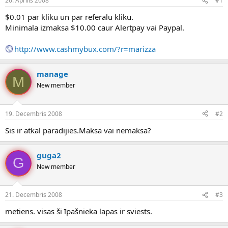
26. Aprīlis 2008
#1
n
a
a
t
$0.01 par kliku un par referalu kliku.
u
u
Minimala izmaksa $10.00 caur Alertpay vai Paypal.
z
m
s
s
http://www.cashmybux.com/?r=marizza
ā
c
ē
manage
j
M
New member
s
19. Decembris 2008
#2
Sis ir atkal paradijies.Maksa vai nemaksa?
guga2
G
New member
21. Decembris 2008
#3
metiens. visas ši īpašnieka lapas ir sviests.