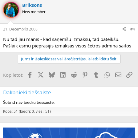
Briksons
New member
21. Decembris 2008
#4
Nu tad jau manīs - kad saņemšu izmaksu, tad pateikšu.
Pašlaik esmu pieprasijis izmaksas visos četros admina saitos
Jums ir jāpieslēdzas vai jāreģistrējas, lai atbildētu šeit.
Facebook
X (Twitter)
Bluesky
LinkedIn
Reddit
Pinterest
Tumblr
WhatsApp
E-pasts
Sai
Koplietot:
Dalībnieki tiešsaistē
Šobrīd nav biedru tiešsaistē.
Kopā: 51 (biedri: 0, viesi: 51)