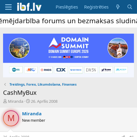
Pieslēgties
Reģistrēties
ējdarbība forums un bezmaksas sludinājumu 
Treidings, Forex, Likumdošana, Finanses
CashMyBux
P
S
Miranda
26. Aprīlis 2008
a
ā
v
k
Miranda
M
e
u
New member
d
m
i
a
e
d