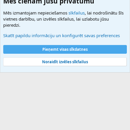
Mēs cienām jūsu privātumu
27.be
NamesLot
Mēs izmantojam nepieciešamos
sīkfailus
, lai nodrošinātu šīs
Hostmaria
vietnes darbību, un izvēles sīkfailus, lai uzlabotu jūsu
Atbalsts
pieredzi.
Sazinieties ar mums
Palīdzība
Skatīt papildu informāciju un konfigurēt savas preferences
Noteikumi un nosacījumi
Privātuma politika
Pieņemt visas sīkdatnes
Noraidīt izvēles sīkfailus
®
Community platform by XenForo
© 2010-2025 XenForo Ltd.