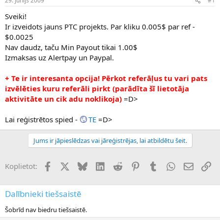
29. Jūnijs 2009
#1
n
a
a
t
Sveiki!
u
u
Ir izveidots jauns PTC projekts. Par kliku 0.005$ par ref -
z
m
$0.0025
s
s
Nav daudz, taču Min Payout tikai 1.00$
ā
c
Izmaksas uz Alertpay un Paypal.
ē
j
+ Te ir interesanta opcija! Pērkot referāļus tu vari pats
s
izvēlēties kuru referāli pirkt (parādīta šī lietotāja
aktivitāte un cik adu noklikoja)
=D>
Lai reģistrētos spied -
TE
=D>
Jums ir jāpieslēdzas vai jāreģistrējas, lai atbildētu šeit.
Facebook
X (Twitter)
Bluesky
LinkedIn
Reddit
Pinterest
Tumblr
WhatsApp
E-pasts
Sai
Koplietot:
Dalībnieki tiešsaistē
Šobrīd nav biedru tiešsaistē.