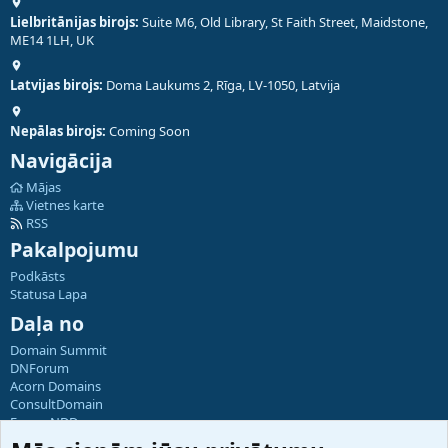
Lielbritānijas birojs:
Suite M6, Old Library, St Faith Street, Maidstone,
ME14 1LH, UK
Latvijas birojs:
Doma Laukums 2, Rīga, LV-1050, Latvija
Nepālas birojs:
Coming Soon
Navigācija
Mājas
Vietnes karte
RSS
Pakalpojumu
Podkāsts
Statusa Lapa
Daļa no
Domain Summit
DNForum
Acorn Domains
ConsultDomain
ForumNDD
Domainforum.ro