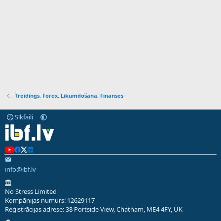
Treidings, Forex, Likumdošana, Finanses
Sīkfaili
info@ibf.lv
No Stress Limited
Kompānijas numurs: 12629117
Reģistrācijas adrese: 38 Portside View, Chatham, ME4 4FY, UK