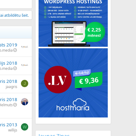
ai atbildētu šeit.
sts 2019
to.media
lijs 2018
to.media
ris 2018
J
jaagris
ris 2018
Helmuts
āris 2013
W
willijs
Jaunas Ziņas