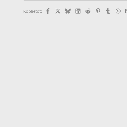
Facebook
X (Twitter)
Bluesky
LinkedIn
Reddit
Pinterest
Tumblr
Wh
Koplietot: