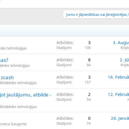
Jums ir jāpieslēdzas vai jāreģistrējas, l
Atbildes
3
3. Augu
Skatījumi
106
Krip
ēdes tehnoloģijas
nas?
Atbildes
8
2. Jū
Skatījumi
94
Krip
kķēdes tehnoloģijas
 zcash
Atbildes
3
16. Februā
Skatījumi
157
 Blokķēdes tehnoloģijas
jot jautājumu, atbilde -
Atbildes
2
12. Februā
Skatījumi
54
 Blokķēdes tehnoloģijas
Atbildes
0
26. Janv
Skatījumi
74
iznesa Izaugsme