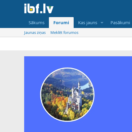
Sākums
Forumi
Kas jauns
Pasākumi
Jaunas ziņas
Meklēt forumos