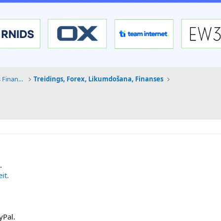
Tehnoloģijas, Kriptovalūtas un Nākotnes Finanses
Treidings, Forex, Likumdošana, Finanses
.
it.
yPal.