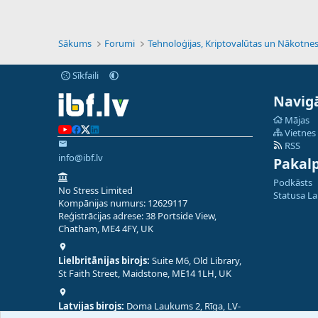
Sākums
Forumi
Sīkfaili
Navigā
Mājas
Vietnes
RSS
info@ibf.lv
Pakal
Podkāsts
No Stress Limited
Statusa L
Kompānijas numurs: 12629117
Reģistrācijas adrese: 38 Portside View,
Chatham, ME4 4FY, UK
Lielbritānijas birojs:
Suite M6, Old Library,
St Faith Street, Maidstone, ME14 1LH, UK
Latvijas birojs:
Doma Laukums 2, Rīga, LV-