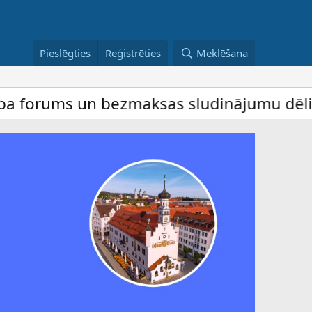
Pieslēgties
Reģistrēties
Meklēšana
s un bezmaksas sludinājumu dēlis – dalība