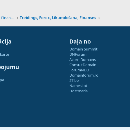
Tehnoloģijas, Kriptovalūtas un Nākotnes Finanses
Treidings, Forex, Likumdošana, Finanses
cija
Daļa no
Domain Summit
 karte
DNForum
Acorn Domains
ConsultDomain
pojumu
ForumNDD
Domainforum.ro
apa
27.be
NamesLot
Hostmaria