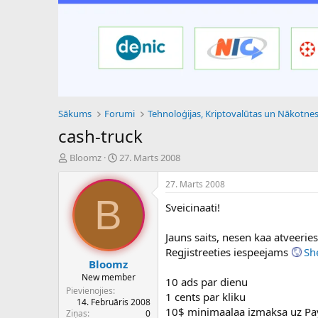
Sākums
Forumi
cash-truck
P
S
Bloomz
27. Marts 2008
a
ā
v
k
27. Marts 2008
e
u
B
Sveicinaati!
d
m
i
a
e
d
Jauns saits, nesen kaa atveeries
n
a
Regjistreeties iespeejams
She
a
t
Bloomz
u
u
New member
10 ads par dienu
z
m
Pievienojies
1 cents par kliku
s
s
14. Februāris 2008
ā
10$ minimaalaa izmaksa uz Pa
Ziņas
0