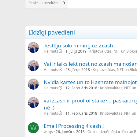
c
Reakciju rezultāts
0
ē
j
s
Līdzīgi pavedieni
Testēju solo mining uz Zcash
Helmuts
1. Jūlijs 2019
Kriptovalūtas, NFT un Blokķ
Vai ir laiks lekt nost no zcash mainoša
Helmuts
28. Jūnijs 2018
Kriptovalūtas, NFT un Blo
Nvidia kartes un to Hashrate mainojot
Helmuts
12. Februāris 2018
Kriptovalūtas, NFT un
vai zcash ir proof of stake? .. paskaidro
nē :)
Helmuts
11. Februāris 2018
Kriptovalūtas, NFT un
Email Processing 4 cash !
W
willijs
26. Janvāris 2013
Online Uzņēmējdarbība un B