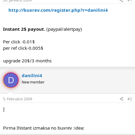
26. Janvāris 2009
#1
n
a
a
t
http://buxrev.com/register.php?r=danilini4
u
u
z
m
s
s
Instant 2$ payout.
(paypal/alertpay)
ā
c
ē
Per click -0.01$
j
per ref click-0.005$
s
upgrade 20$/3 months
danilini4
D
New member
5. Februāris 2009
#2
]
Pirma INstant izmaksa no buxrev :idea: