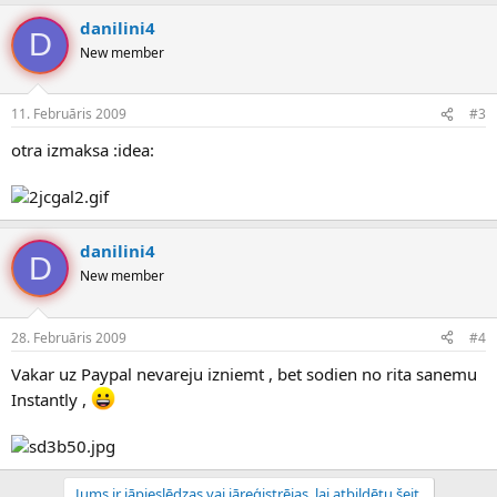
danilini4
D
New member
11. Februāris 2009
#3
otra izmaksa :idea:
danilini4
D
New member
28. Februāris 2009
#4
Vakar uz Paypal nevareju izniemt , bet sodien no rita sanemu
Instantly ,
Jums ir jāpieslēdzas vai jāreģistrējas, lai atbildētu šeit.