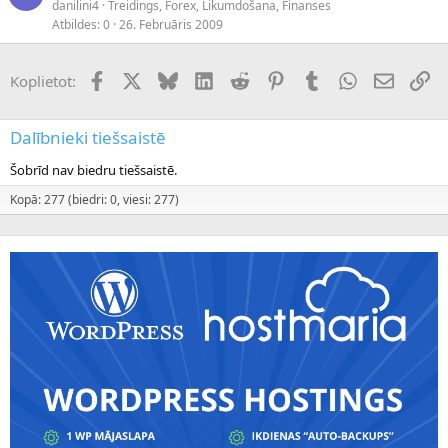
danilini4
Treidings, Forex, Likumdošana, Finanses
Atbildes
0
26. Februāris 2009
Facebook
X (Twitter)
Bluesky
LinkedIn
Reddit
Pinterest
Tumblr
WhatsApp
E-pasts
Sai
Koplietot:
Dalībnieki tiešsaistē
Šobrīd nav biedru tiešsaistē.
Kopā: 277 (biedri: 0, viesi: 277)