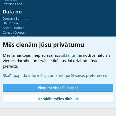
Statusa Lapa
Daļa no
Domain Summit
DNForum
Acorn Domains
ConsultDomain
ForumNDD
Domainforum.ro
Mēs cienām jūsu privātumu
27.be
NamesLot
Mēs izmantojam nepieciešamos
sīkfailus
, lai nodrošinātu šīs
Hostmaria
vietnes darbību, un izvēles sīkfailus, lai uzlabotu jūsu
Atbalsts
pieredzi.
Sazinieties ar mums
Palīdzība
Skatīt papildu informāciju un konfigurēt savas preferences
Noteikumi un nosacījumi
Privātuma politika
Pieņemt visas sīkdatnes
Noraidīt izvēles sīkfailus
®
Community platform by XenForo
© 2010-2025 XenForo Ltd.