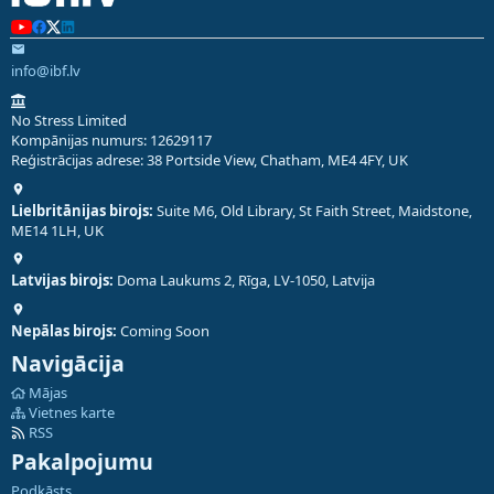
info@ibf.lv
No Stress Limited
Kompānijas numurs: 12629117
Reģistrācijas adrese: 38 Portside View, Chatham, ME4 4FY, UK
Lielbritānijas birojs:
Suite M6, Old Library, St Faith Street, Maidstone,
ME14 1LH, UK
Latvijas birojs:
Doma Laukums 2, Rīga, LV-1050, Latvija
Nepālas birojs:
Coming Soon
Navigācija
Mājas
Vietnes karte
RSS
Pakalpojumu
Podkāsts