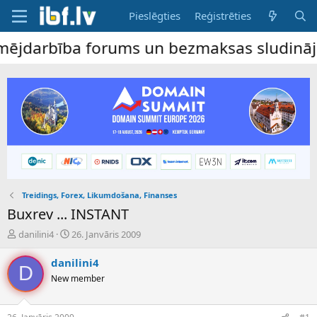
Pieslēgties
Reģistrēties
darbība forums un bezmaksas sludinājumu dē
Treidings, Forex, Likumdošana, Finanses
Buxrev ... INSTANT
P
S
danilini4
26. Janvāris 2009
a
ā
v
k
danilini4
D
e
u
New member
d
m
i
a
e
d