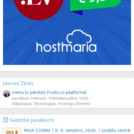
Jaunas Ziņas
menu.lv pārdots Fruits.co platformā
Jaunākais: Helmuts
Piektdiena plkst. 10:03
Mājaslapas, Tehnoloģijas, Hostings, Domēni
Gaidošie pasākumi
RIGA COMM | 8.-9. oktobris, 2026. | Izstāžu centrā
Oct 8