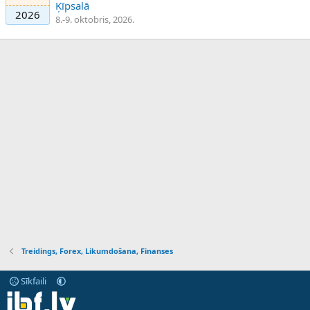
Ķīpsalā
2026
8.-9. oktobris, 2026.
Treidings, Forex, Likumdošana, Finanses
Sīkfaili