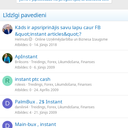
Līdzīgi pavedieni
Kāds ir apsriprinājis savu lapu caur FB
&quot;instant articles&quot;?
Helmuts
Online Uzņēmējdarbība un Biznesa Izaugsme
Atbildes
0
14. Jūnijs 2018
ApInstant
Briksons
Treidings, Forex, Likumdošana, Finanses
Atbildes
0
6. Jūnijs 2009
instant ptc cash
R
rolexis
Treidings, Forex, Likumdošana, Finanses
Atbildes
0
24. Aprīlis 2009
PalmBux . 2$ Instant
D
danilini4
Treidings, Forex, Likumdošana, Finanses
Atbildes
4
21. Jūnijs 2009
Main-bux , instant
D