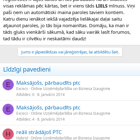
visas reklāmas pēc kārtas, bet ir viens tāds
LIELS
mīnuss. Viņi
paši ņem un automātiski maina paroles taviem kontiem.
Katru dienu ienākot iekšā vajadzēja lielākajai daļai saitu
atjaunot paroles, jo tās bija nomainītas. Domāju, ka man ir
tāds gļuks vienkārši sākumā, kad sāku vairāk lasīt forumos,
tad tādu ir cilvēku ir neskaitāmi daudz!
Jums ir jāpieslēdzas vai jāreģistrējas, lai atbildētu šeit.
Līdzīgi pavedieni
Maksājošs, pārbaudīts ptc
E
Excecs
Online Uzņēmējdarbība un Biznesa Izaugsme
Atbildes
0
8. Janvāris 2014
Maksājošs, pārbaudīts ptc
E
Excecs
Online Uzņēmējdarbība un Biznesa Izaugsme
Atbildes
4
8. Janvāris 2014
reāli strādājoš PTC
H
Hybrid
Online Uzņēmējdarbība un Biznesa Izaugsme