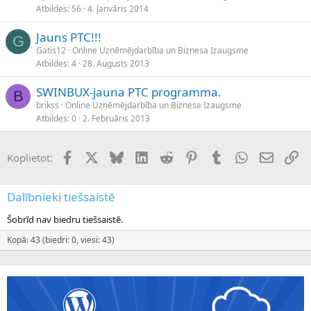
Atbildes
56
4. Janvāris 2014
Jauns PTC!!!
G
Gatis12
Online Uzņēmējdarbība un Biznesa Izaugsme
Atbildes
4
28. Augusts 2013
SWINBUX-jauna PTC programma.
B
brikss
Online Uzņēmējdarbība un Biznesa Izaugsme
Atbildes
0
2. Februāris 2013
Facebook
X (Twitter)
Bluesky
LinkedIn
Reddit
Pinterest
Tumblr
WhatsApp
E-pasts
Sai
Koplietot:
Dalībnieki tiešsaistē
Šobrīd nav biedru tiešsaistē.
Kopā: 43 (biedri: 0, viesi: 43)