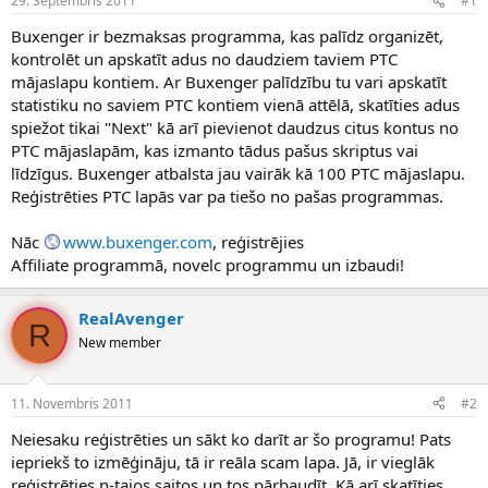
29. Septembris 2011
#1
n
a
a
t
Buxenger ir bezmaksas programma, kas palīdz organizēt,
u
u
kontrolēt un apskatīt adus no daudziem taviem PTC
z
m
mājaslapu kontiem. Ar Buxenger palīdzību tu vari apskatīt
s
s
statistiku no saviem PTC kontiem vienā attēlā, skatīties adus
ā
c
spiežot tikai "Next" kā arī pievienot daudzus citus kontus no
ē
PTC mājaslapām, kas izmanto tādus pašus skriptus vai
j
līdzīgus. Buxenger atbalsta jau vairāk kā 100 PTC mājaslapu.
s
Reģistrēties PTC lapās var pa tiešo no pašas programmas.
Nāc
www.buxenger.com
, reģistrējies
Affiliate programmā, novelc programmu un izbaudi!
RealAvenger
R
New member
11. Novembris 2011
#2
Neiesaku reģistrēties un sākt ko darīt ar šo programu! Pats
iepriekš to izmēģināju, tā ir reāla scam lapa. Jā, ir vieglāk
reģistrēties n-tajos saitos un tos pārbaudīt. Kā arī skatīties