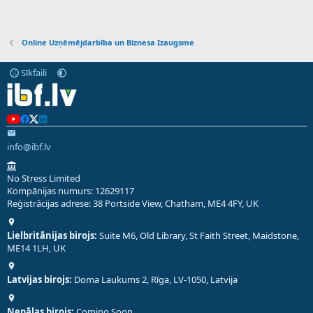
Online Uzņēmējdarbība un Biznesa Izaugsme
Sīkfaili
info@ibf.lv
No Stress Limited
Kompānijas numurs: 12629117
Reģistrācijas adrese: 38 Portside View, Chatham, ME4 4FY, UK
Lielbritānijas birojs:
Suite M6, Old Library, St Faith Street, Maidstone,
ME14 1LH, UK
Latvijas birojs:
Doma Laukums 2, Rīga, LV-1050, Latvija
Nepālas birojs:
Coming Soon