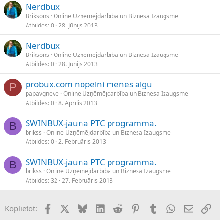
Nerdbux
Briksons
Online Uzņēmējdarbība un Biznesa Izaugsme
Atbildes
0
28. Jūnijs 2013
Nerdbux
Briksons
Online Uzņēmējdarbība un Biznesa Izaugsme
Atbildes
0
28. Jūnijs 2013
probux.com nopelni menes algu
P
papavgneve
Online Uzņēmējdarbība un Biznesa Izaugsme
Atbildes
0
8. Aprīlis 2013
SWINBUX-jauna PTC programma.
B
brikss
Online Uzņēmējdarbība un Biznesa Izaugsme
Atbildes
0
2. Februāris 2013
SWINBUX-jauna PTC programma.
B
brikss
Online Uzņēmējdarbība un Biznesa Izaugsme
Atbildes
32
27. Februāris 2013
Facebook
X (Twitter)
Bluesky
LinkedIn
Reddit
Pinterest
Tumblr
WhatsApp
E-pasts
Sai
Koplietot: