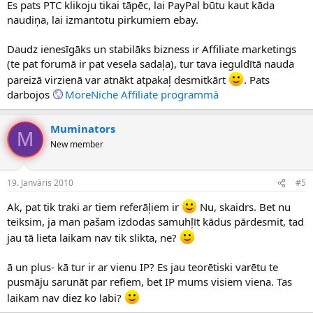
Es pats PTC klikoju tikai tāpēc, lai PayPal būtu kaut kāda
naudiņa, lai izmantotu pirkumiem ebay.
Daudz ienesīgāks un stabilāks bizness ir Affiliate marketings
(te pat forumā ir pat vesela sadaļa), tur tava ieguldītā nauda
pareizā virzienā var atnākt atpakaļ desmitkārt
. Pats
darbojos
MoreNiche Affiliate programmā
Muminators
M
New member
19. Janvāris 2010
#5
Ak, pat tik traki ar tiem referāļiem ir
Nu, skaidrs. Bet nu
teiksim, ja man pašam izdodas samuhļīt kādus pārdesmit, tad
jau tā lieta laikam nav tik slikta, ne?
ā un plus- kā tur ir ar vienu IP? Es jau teorētiski varētu te
pusmāju sarunāt par refiem, bet IP mums visiem viena. Tas
laikam nav diez ko labi?