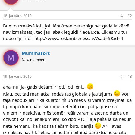
18. Janvāris 2010
#2
Bux.to izmaksā ļoti, ļoti lēni (man personīgi pat gada laikā vēl
nav izmaksāts), tad jau labāk ieguldi NeoBux'a. Cik esmu tur
nopelnīji info - http://www.reklambizness.lv/?sad=5&id=4
Muminators
M
New member
19. Janvāris 2010
#3
aha. nu, jā- gads tiešām ir ļoti, ļoti lēni...
Klau, bet tad man atkal rodas tas globālais jautājums
Vot
tajā neobux arī ir kalkulatoriņš un mēs visi varam izrēķināt, ka
tip nopērkam pāris simtiņus referāļu un, pat ja puse no
viņiem ir neaktīva, mēs tomēr reāli varam aiziet no darba un
dzīvot tikai no ienākumiem, ko dod PTC. Tajā pašā laikā nekur
netā nemanu, ka kāds tā tiešām būtu darījis
Arī Tavas
izmaksas nav tik lielas, lai no tām pilnībā pārtiktu, neko citu