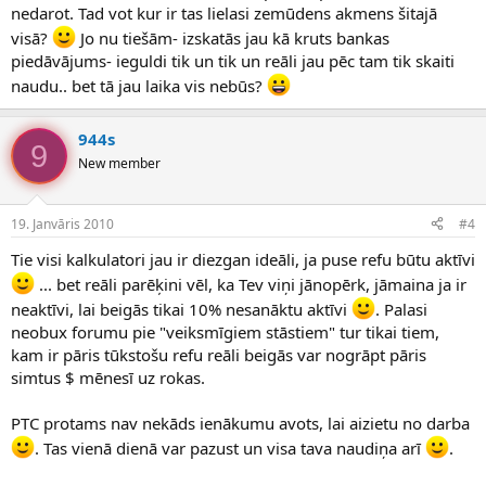
nedarot. Tad vot kur ir tas lielasi zemūdens akmens šitajā
visā?
Jo nu tiešām- izskatās jau kā kruts bankas
piedāvājums- ieguldi tik un tik un reāli jau pēc tam tik skaiti
naudu.. bet tā jau laika vis nebūs?
944s
9
New member
19. Janvāris 2010
#4
Tie visi kalkulatori jau ir diezgan ideāli, ja puse refu būtu aktīvi
... bet reāli parēķini vēl, ka Tev viņi jānopērk, jāmaina ja ir
neaktīvi, lai beigās tikai 10% nesanāktu aktīvi
. Palasi
neobux forumu pie "veiksmīgiem stāstiem" tur tikai tiem,
kam ir pāris tūkstošu refu reāli beigās var nogrāpt pāris
simtus $ mēnesī uz rokas.
PTC protams nav nekāds ienākumu avots, lai aizietu no darba
. Tas vienā dienā var pazust un visa tava naudiņa arī
.