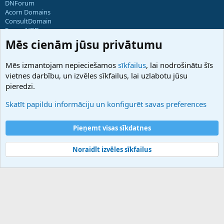
DNForum
Acorn Domains
ConsultDomain
ForumNDD
Domainforum.ro
Mēs cienām jūsu privātumu
27.be
NamesLot
Mēs izmantojam nepieciešamos
sīkfailus
, lai nodrošinātu šīs
Hostmaria
vietnes darbību, un izvēles sīkfailus, lai uzlabotu jūsu
Atbalsts
pieredzi.
Sazinieties ar mums
Palīdzība
Skatīt papildu informāciju un konfigurēt savas preferences
Noteikumi un nosacījumi
Privātuma politika
Pieņemt visas sīkdatnes
Noraidīt izvēles sīkfailus
®
Community platform by XenForo
© 2010-2025 XenForo Ltd.