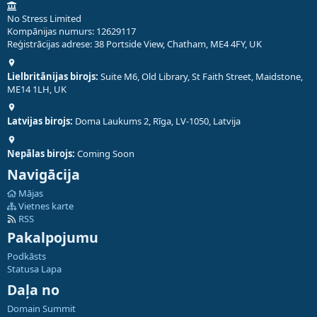
No Stress Limited
Kompānijas numurs: 12629117
Reģistrācijas adrese: 38 Portside View, Chatham, ME4 4FY, UK
Lielbritānijas birojs:
Suite M6, Old Library, St Faith Street, Maidstone,
ME14 1LH, UK
Latvijas birojs:
Doma Laukums 2, Rīga, LV-1050, Latvija
Nepālas birojs:
Coming Soon
Navigācija
Mājas
Vietnes karte
RSS
Pakalpojumu
Podkāsts
Statusa Lapa
Daļa no
Domain Summit