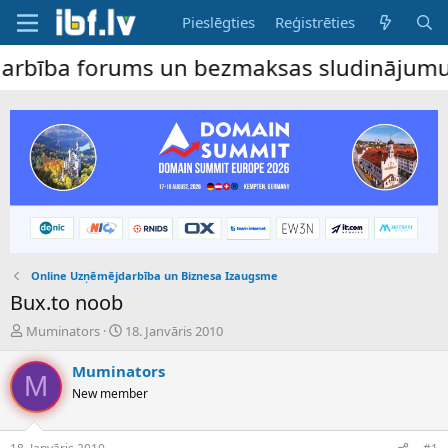
Pieslēgties
Reģistrēties
a forums un bezmaksas sludinājumu dēlis –
Online Uzņēmējdarbība un Biznesa Izaugsme
Bux.to noob
P
S
Muminators
18. Janvāris 2010
a
ā
v
k
Muminators
M
e
u
New member
d
m
i
a
e
d