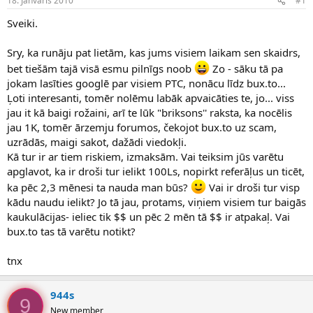
18. Janvāris 2010
#1
n
a
a
t
Sveiki.
u
u
z
m
Sry, ka runāju pat lietām, kas jums visiem laikam sen skaidrs,
s
s
bet tiešām tajā visā esmu pilnīgs noob
Zo - sāku tā pa
ā
c
jokam lasīties googlē par visiem PTC, nonācu līdz bux.to...
ē
Ļoti interesanti, tomēr nolēmu labāk apvaicāties te, jo... viss
j
jau it kā baigi rožaini, arī te lūk "briksons'' raksta, ka nocēlis
s
jau 1K, tomēr ārzemju forumos, čekojot bux.to uz scam,
uzrādās, maigi sakot, dažādi viedokļi.
Kā tur ir ar tiem riskiem, izmaksām. Vai teiksim jūs varētu
apglavot, ka ir droši tur ielikt 100Ls, nopirkt referāļus un ticēt,
ka pēc 2,3 mēnesi ta nauda man būs?
Vai ir droši tur visp
kādu naudu ielikt? Jo tā jau, protams, viņiem visiem tur baigās
kaukulācijas- ieliec tik $$ un pēc 2 mēn tā $$ ir atpakaļ. Vai
bux.to tas tā varētu notikt?
tnx
944s
9
New member