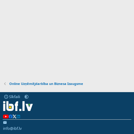
Online Uzņēmējdarbība un Biznesa Izaugsme
Sīkfaili
info@ibf.lv