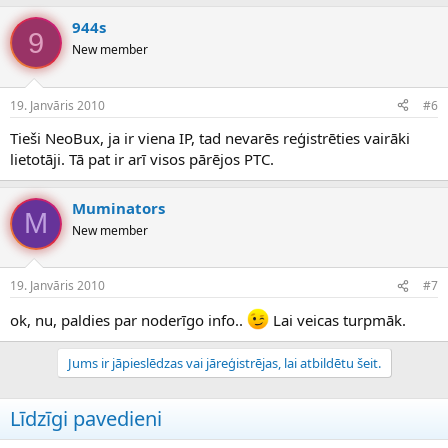
944s
9
New member
19. Janvāris 2010
#6
Tieši NeoBux, ja ir viena IP, tad nevarēs reģistrēties vairāki
lietotāji. Tā pat ir arī visos pārējos PTC.
Muminators
M
New member
19. Janvāris 2010
#7
ok, nu, paldies par noderīgo info..
Lai veicas turpmāk.
Jums ir jāpieslēdzas vai jāreģistrējas, lai atbildētu šeit.
Līdzīgi pavedieni