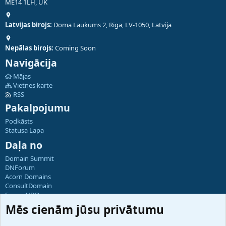
ME14 1LH, UK
Latvijas birojs:
Doma Laukums 2, Rīga, LV-1050, Latvija
Nepālas birojs:
Coming Soon
Navigācija
Mājas
Vietnes karte
RSS
Pakalpojumu
Podkāsts
Statusa Lapa
Daļa no
Domain Summit
DNForum
Acorn Domains
ConsultDomain
ForumNDD
Domainforum.ro
Mēs cienām jūsu privātumu
27.be
NamesLot