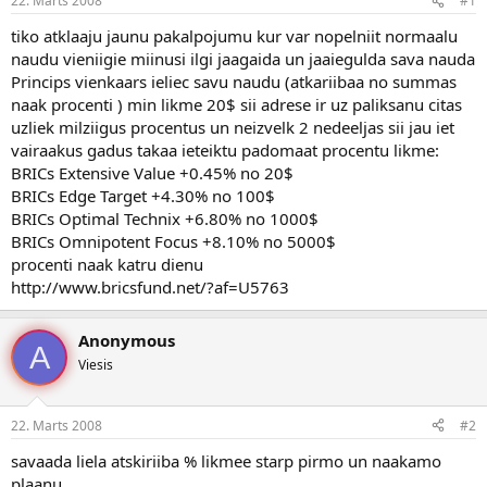
22. Marts 2008
#1
n
a
a
t
tiko atklaaju jaunu pakalpojumu kur var nopelniit normaalu
u
u
naudu vieniigie miinusi ilgi jaagaida un jaaiegulda sava nauda
z
m
Princips vienkaars ieliec savu naudu (atkariibaa no summas
s
s
naak procenti ) min likme 20$ sii adrese ir uz paliksanu citas
ā
c
uzliek milziigus procentus un neizvelk 2 nedeeljas sii jau iet
ē
vairaakus gadus takaa ieteiktu padomaat procentu likme:
j
BRICs Extensive Value +0.45% no 20$
s
BRICs Edge Target +4.30% no 100$
BRICs Optimal Technix +6.80% no 1000$
BRICs Omnipotent Focus +8.10% no 5000$
procenti naak katru dienu
http://www.bricsfund.net/?af=U5763
Anonymous
A
Viesis
22. Marts 2008
#2
savaada liela atskiriiba % likmee starp pirmo un naakamo
plaanu...