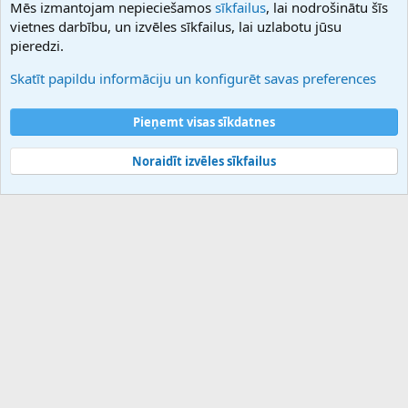
Mēs izmantojam nepieciešamos
sīkfailus
, lai nodrošinātu šīs
Hostmaria
vietnes darbību, un izvēles sīkfailus, lai uzlabotu jūsu
Atbalsts
pieredzi.
Sazinieties ar mums
Palīdzība
Skatīt papildu informāciju un konfigurēt savas preferences
Noteikumi un nosacījumi
Privātuma politika
Pieņemt visas sīkdatnes
Noraidīt izvēles sīkfailus
®
Community platform by XenForo
© 2010-2025 XenForo Ltd.