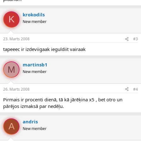
krokodils
K
New member
23. Marts 2008
#3
tapeeec ir izdeviigaak ieguldiit vairaak
martinsb1
M
New member
26. Marts 2008
#4
Pirmais ir procenti dienā, tā kā jārēķina x5 , bet otro un
pārējos izmaksā par nedēļu.
andris
A
New member