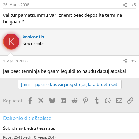
26. Marts 2008
#5
vai tur pamatsummu var iznemt peec deposiita termina
beigaam?
krokodils
K
New member
1. Aprīlis 2008
#6
jaa peec terminja beigaam ieguldiito naudu dabuj atpakal
Jums ir jāpieslēdzas vai jāreģistrējas, lai atbildētu šeit.
Facebook
X (Twitter)
Bluesky
LinkedIn
Reddit
Pinterest
Tumblr
WhatsApp
E-pasts
Sai
Koplietot:
Dalībnieki tiešsaistē
Šobrīd nav biedru tiešsaistē.
Kopā: 264 (biedri: 0, viesi: 264)