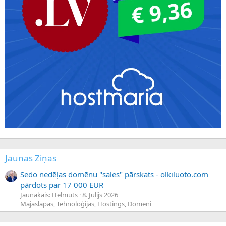
Jaunas Ziņas
Sedo nedēļas domēnu "sales" pārskats - olkiluoto.com
pārdots par 17 000 EUR
Jaunākais: Helmuts
8. Jūlijs 2026
Mājaslapas, Tehnoloģijas, Hostings, Domēni