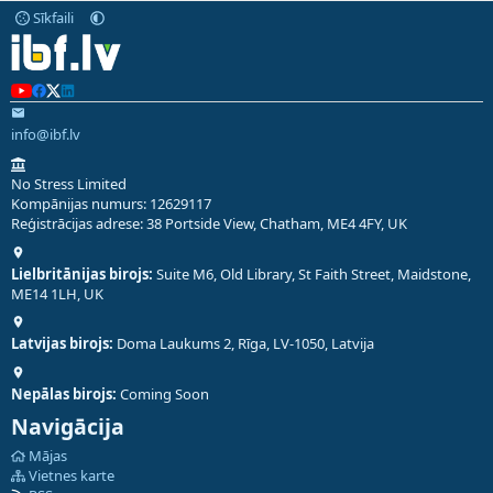
Sīkfaili
info@ibf.lv
No Stress Limited
Kompānijas numurs: 12629117
Reģistrācijas adrese: 38 Portside View, Chatham, ME4 4FY, UK
Lielbritānijas birojs:
Suite M6, Old Library, St Faith Street, Maidstone,
ME14 1LH, UK
Latvijas birojs:
Doma Laukums 2, Rīga, LV-1050, Latvija
Nepālas birojs:
Coming Soon
Navigācija
Mājas
Vietnes karte