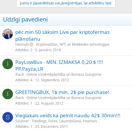
Jums ir jāpieslēdzas vai jāreģistrējas, lai atbildētu šeit.
Līdzīgi pavedieni
pēc min 50 sāksim Live par kriptofermas
plānošanu
Helmuts
Kriptovalūtas, NFT un Blokķēdes tehnoloģijas
Atbildes
2
5. Janvāris 2018
PayLowBux - MIN. IZMAKSA 0,20 $ !!!!
I
PP,Payza,LR
ihack
Online Uzņēmējdarbība un Biznesa Izaugsme
Atbildes
4
12. Septembris 2012
GREETINGBUX, 1$ min, 2$ pie purchase!
I
ihack
Online Uzņēmējdarbība un Biznesa Izaugsme
Atbildes
1
22. Augusts 2012
Vieglakais veids ka pelnit naudu 42$ 30min!!!
S
Soulster
Treidings, Forex, Likumdošana, Finanses
Atbildes
1
25. Decembris 2011