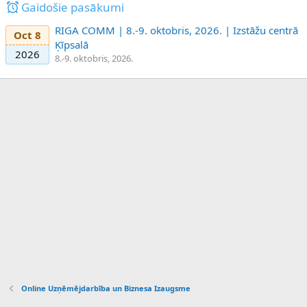
Gaidošie pasākumi
RIGA COMM | 8.-9. oktobris, 2026. | Izstāžu centrā
Oct 8
Ķīpsalā
2026
8.-9. oktobris, 2026.
Online Uzņēmējdarbība un Biznesa Izaugsme