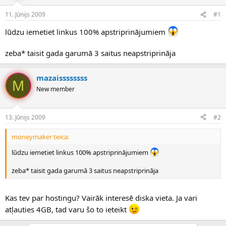
e
d
11. Jūnijs 2009
#1
n
a
a
t
lūdzu iemetiet linkus 100% apstriprinājumiem
u
u
z
m
zeba* taisit gada garumā 3 saitus neapstriprināja
s
s
ā
c
mazaissssssss
ē
M
New member
j
s
13. Jūnijs 2009
#2
moneymaker teica:
lūdzu iemetiet linkus 100% apstriprinājumiem
zeba* taisit gada garumā 3 saitus neapstriprināja
Kas tev par hostingu? Vairāk interesē diska vieta. Ja vari
atļauties 4GB, tad varu šo to ieteikt