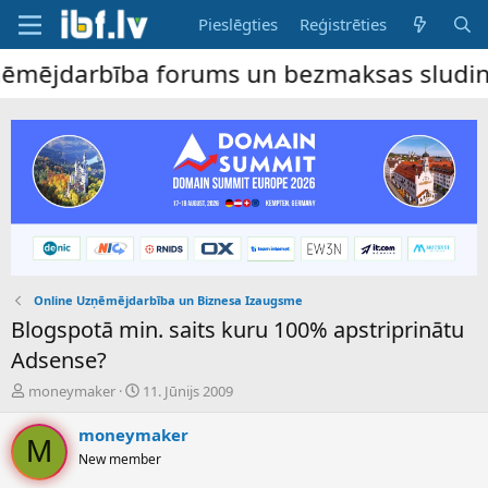
Pieslēgties
Reģistrēties
ējdarbība forums un bezmaksas sludinājumu
Online Uzņēmējdarbība un Biznesa Izaugsme
Blogspotā min. saits kuru 100% apstriprinātu
Adsense?
P
S
moneymaker
11. Jūnijs 2009
a
ā
v
k
moneymaker
M
e
u
New member
d
m
i
a