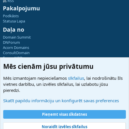
RSS
Pakalpojumu
Podkāsts
Statusa Lapa
Daļa no
Domain Summit
DNForum
Acorn Domains
ConsultDomain
ForumNDD
Domainforum.ro
Mēs cienām jūsu privātumu
27.be
NamesLot
Mēs izmantojam nepieciešamos
sīkfailus
, lai nodrošinātu šīs
Hostmaria
vietnes darbību, un izvēles sīkfailus, lai uzlabotu jūsu
Atbalsts
pieredzi.
Sazinieties ar mums
Palīdzība
Skatīt papildu informāciju un konfigurēt savas preferences
Noteikumi un nosacījumi
Privātuma politika
Pieņemt visas sīkdatnes
Noraidīt izvēles sīkfailus