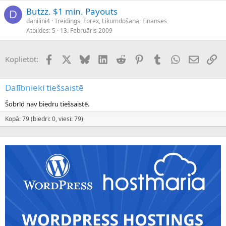
Butzz. $1 min. Payouts
D
danilini4
Treidings, Forex, Likumdošana, Finanses
Atbildes
5
13. Februāris 2009
Facebook
X (Twitter)
Bluesky
LinkedIn
Reddit
Pinterest
Tumblr
WhatsApp
E-pasts
Sai
Koplietot:
Dalībnieki tiešsaistē
Šobrīd nav biedru tiešsaistē.
Kopā: 79 (biedri: 0, viesi: 79)