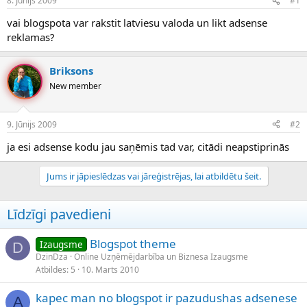
8. Jūnijs 2009
#1
n
a
a
t
vai blogspota var rakstit latviesu valoda un likt adsense
u
u
reklamas?
z
m
s
s
ā
Briksons
c
New member
ē
j
s
9. Jūnijs 2009
#2
ja esi adsense kodu jau saņēmis tad var, citādi neapstiprinās
Jums ir jāpieslēdzas vai jāreģistrējas, lai atbildētu šeit.
Līdzīgi pavedieni
Blogspot theme
Izaugsme
D
DzinDza
Online Uzņēmējdarbība un Biznesa Izaugsme
Atbildes
5
10. Marts 2010
kapec man no blogspot ir pazudushas adsenese
A