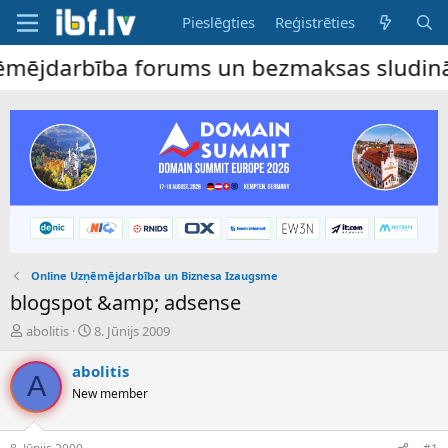
Pieslēgties
Reģistrēties
jdarbība forums un bezmaksas sludinājumu 
Online Uzņēmējdarbība un Biznesa Izaugsme
blogspot &amp; adsense
P
S
abolitis
8. Jūnijs 2009
a
ā
v
k
abolitis
A
e
u
New member
d
m
i
a
e
d