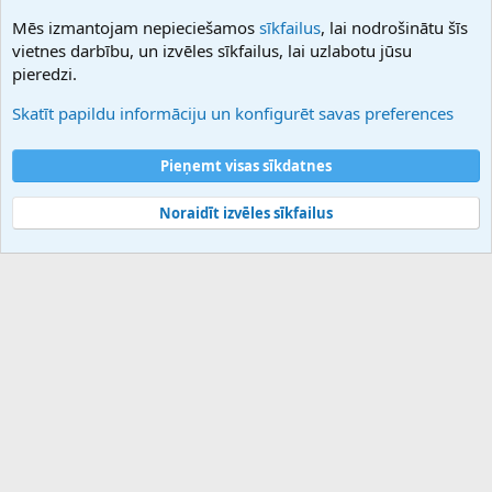
NamesLot
Mēs izmantojam nepieciešamos
sīkfailus
, lai nodrošinātu šīs
Hostmaria
vietnes darbību, un izvēles sīkfailus, lai uzlabotu jūsu
Atbalsts
pieredzi.
Sazinieties ar mums
Palīdzība
Skatīt papildu informāciju un konfigurēt savas preferences
Noteikumi un nosacījumi
Privātuma politika
Pieņemt visas sīkdatnes
Noraidīt izvēles sīkfailus
®
Community platform by XenForo
© 2010-2025 XenForo Ltd.