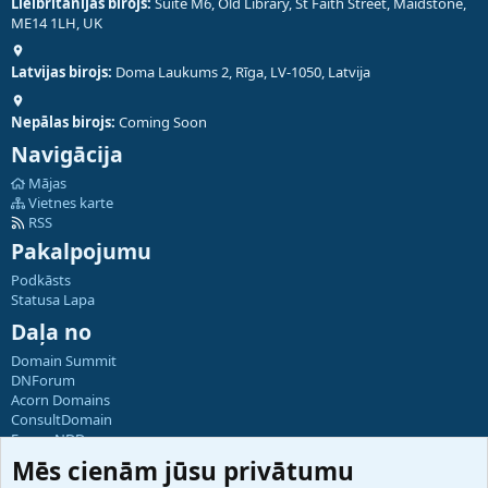
Lielbritānijas birojs:
Suite M6, Old Library, St Faith Street, Maidstone,
ME14 1LH, UK
Latvijas birojs:
Doma Laukums 2, Rīga, LV-1050, Latvija
Nepālas birojs:
Coming Soon
Navigācija
Mājas
Vietnes karte
RSS
Pakalpojumu
Podkāsts
Statusa Lapa
Daļa no
Domain Summit
DNForum
Acorn Domains
ConsultDomain
ForumNDD
Domainforum.ro
Mēs cienām jūsu privātumu
27.be