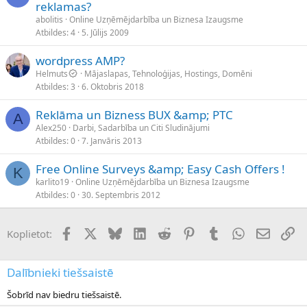
reklamas?
abolitis
Online Uzņēmējdarbība un Biznesa Izaugsme
Atbildes
4
5. Jūlijs 2009
wordpress AMP?
Helmuts
Mājaslapas, Tehnoloģijas, Hostings, Domēni
Atbildes
3
6. Oktobris 2018
Reklāma un Bizness BUX &amp; PTC
A
Alex250
Darbi, Sadarbība un Citi Sludinājumi
Atbildes
0
7. Janvāris 2013
Free Online Surveys &amp; Easy Cash Offers !
K
karlito19
Online Uzņēmējdarbība un Biznesa Izaugsme
Atbildes
0
30. Septembris 2012
Facebook
X (Twitter)
Bluesky
LinkedIn
Reddit
Pinterest
Tumblr
WhatsApp
E-pasts
Sai
Koplietot:
Dalībnieki tiešsaistē
Šobrīd nav biedru tiešsaistē.