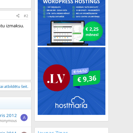
#2
mtu izmaksu.
ai atbildētu šeit.
ris 2012
A
nonymous
Jaunas Ziņas