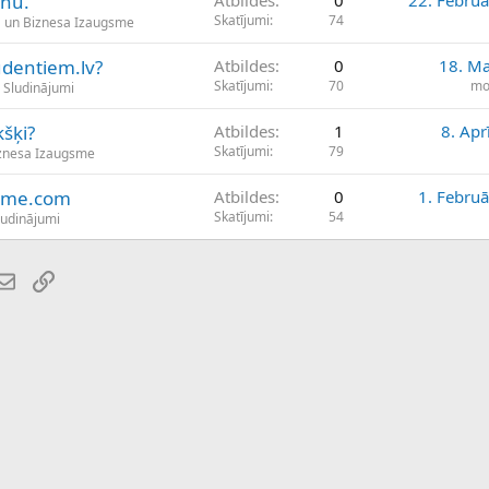
anu.
Atbildes
0
22. Februā
Skatījumi
74
 un Biznesa Izaugsme
udentiem.lv?
Atbildes
0
18. Ma
Skatījumi
70
mo
i Sludinājumi
kšķi?
Atbildes
1
8. Apr
Skatījumi
79
iznesa Izaugsme
come.com
Atbildes
0
1. Februā
Skatījumi
54
ludinājumi
atsApp
E-pasts
Saiti