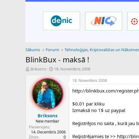
Sākums
Forumi
BlinkBux - maksā !
P
S
Briksons
18. Novembris 2008
a
ā
v
k
18. Novembris 2008
e
u
http://blinkbux.com/register.p
d
m
i
a
e
d
$0.01 par kliku
n
a
Izmaksā no 1$ uz paypal
a
t
Briksons
u
u
New member
Reģistrējos no saita , kurā jau 
z
m
Pievienojies
s
s
14. Decembris 2006
ā
Reģistrējamies te >> http://bl
Ziņas
0