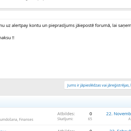
unu uz alertpay kontu un pieprasījums jāiepostē forumā, lai saņe
maksu !!
Jums ir jāpieslēdzas vai jāreģistrējas, l
Atbildes
0
22. Novemb
Skatījumi
65
A
ikumdošana, Finanses