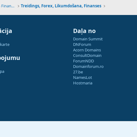
Tehnoloģijas, Kriptovalūtas un Nākotnes Finanses
Treidings, Forex, Likumdošana, Finanses
cija
Daļa no
Domain Summit
 karte
DNForum
Acorn Domains
ConsultDomain
pojumu
ForumNDD
Domainforum.ro
apa
27.be
NamesLot
Hostmaria