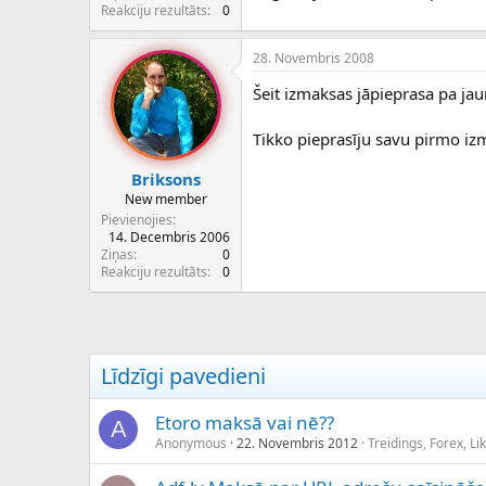
c
Reakciju rezultāts
0
ē
j
28. Novembris 2008
s
Šeit izmaksas jāpieprasa pa ja
Tikko pieprasīju savu pirmo iz
Briksons
New member
Pievienojies
14. Decembris 2006
Ziņas
0
Reakciju rezultāts
0
Līdzīgi pavedieni
Etoro maksā vai nē??
A
Anonymous
22. Novembris 2012
Treidings, Forex, L