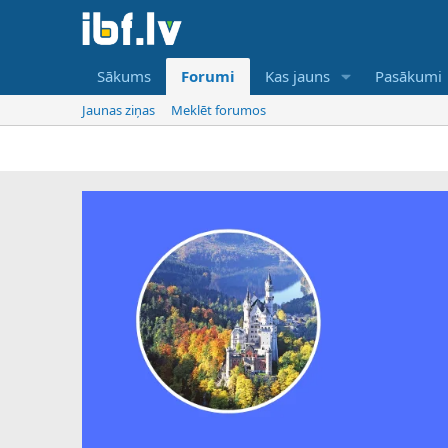
Sākums
Forumi
Kas jauns
Pasākumi
Jaunas ziņas
Meklēt forumos