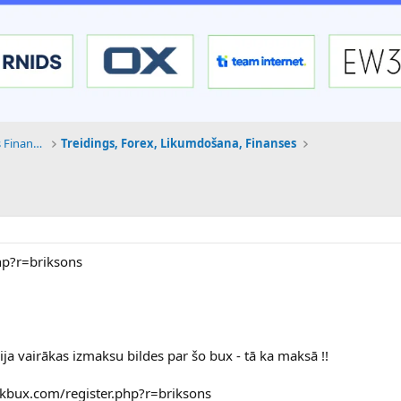
Tehnoloģijas, Kriptovalūtas un Nākotnes Finanses
Treidings, Forex, Likumdošana, Finanses
hp?r=briksons
bija vairākas izmaksu bildes par šo bux - tā ka maksā !!
inkbux.com/register.php?r=briksons