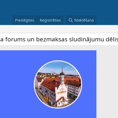
Pieslēgties
Reģistrēties
Meklēšana
s un bezmaksas sludinājumu dēlis – dalība