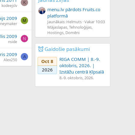
ris 2011
K
kodeejslv
menu.lv pārdots Fruits.co
platformā
ijs 2009
M
Jaunākais: Helmuts
Vakar 10:03
neymaker
Mājaslapas, Tehnoloģijas,
Hostings, Domēni
īlis 2009
N
nside
Gaidošie pasākumi
ris 2009
A
RIGA COMM | 8.-9.
Alex250
Oct 8
oktobris, 2026. |
2026
Izstāžu centrā Ķīpsalā
8.-9. oktobris, 2026.