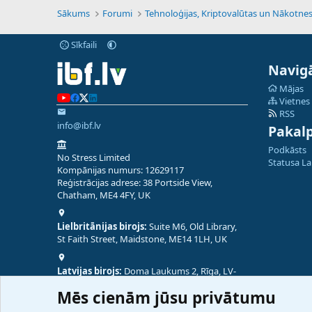
Sākums
Forumi
Sīkfaili
Navigā
Mājas
Vietnes
RSS
info@ibf.lv
Pakal
Podkāsts
No Stress Limited
Statusa L
Kompānijas numurs: 12629117
Reģistrācijas adrese: 38 Portside View,
Chatham, ME4 4FY, UK
Lielbritānijas birojs:
Suite M6, Old Library,
St Faith Street, Maidstone, ME14 1LH, UK
Latvijas birojs:
Doma Laukums 2, Rīga, LV-
1050, Latvija
Mēs cienām jūsu privātumu