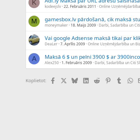
Adf.ly Maksā par URL adrešu saīsināš
K
kodeejslv
22. Februāris 2011
Online Uzņēmējdarbība
gamesbox.lv pārdošanā, cik maksā st
M
moneymaker
18. Maijs 2009
Darbi, Sadarbība un Cit
Vai google Adsense maksā tikai par kli
DeaLer
7. Aprīlis 2009
Online Uzņēmējdarbība un B
Maksā 6 $ un pelni 3900 $ ar 3900in
A
Alex250
1. Februāris 2009
Darbi, Sadarbība un Citi S
Facebook
X (Twitter)
Bluesky
LinkedIn
Reddit
Pinterest
Tumblr
Wh
Koplietot: