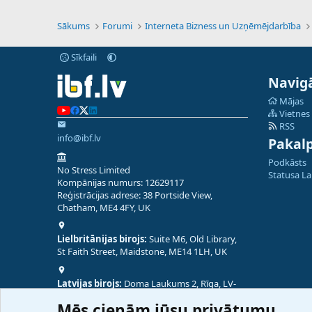
Sākums
Forumi
Interneta Bizness un Uzņēmējdarbība
Sīkfaili
Navigā
Mājas
Vietnes
RSS
info@ibf.lv
Pakal
Podkāsts
No Stress Limited
Statusa L
Kompānijas numurs: 12629117
Reģistrācijas adrese: 38 Portside View,
Chatham, ME4 4FY, UK
Lielbritānijas birojs:
Suite M6, Old Library,
St Faith Street, Maidstone, ME14 1LH, UK
Latvijas birojs:
Doma Laukums 2, Rīga, LV-
1050, Latvija
Mēs cienām jūsu privātumu