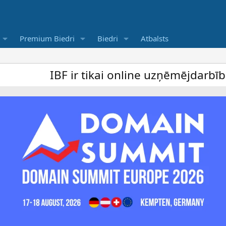
Premium Biedri
Biedri
Atbalsts
IBF ir tikai online uzņēmējdarbība forums