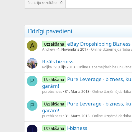
c
Reakciju rezultāts
0
ē
j
s
Līdzīgi pavedieni
eBay Dropshipping Bizness
Uzsākšana
A
Andrew
4. Novembris 2017
Online Uzņēmējdarbība 
Reāls bizness
Roljka
9. Jūlijs 2013
Online Uzņēmējdarbība un Bizn
Pure Leverage - bizness, kur
Uzsākšana
P
garām!
purebizness
31. Marts 2013
Online Uzņēmējdarbība
Pure Leverage - bizness, kur
Uzsākšana
P
garām!
purebizness
31. Marts 2013
Online Uzņēmējdarbība
i-bizness
Uzsākšana
I