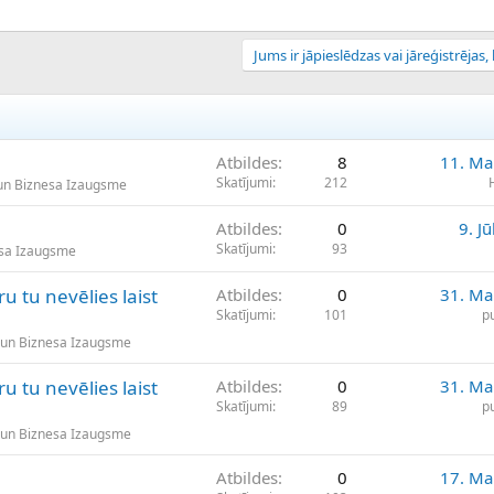
Jums ir jāpieslēdzas vai jāreģistrējas, l
Atbildes
8
11. Ma
Skatījumi
212
un Biznesa Izaugsme
Atbildes
0
9. Jū
Skatījumi
93
esa Izaugsme
u tu nevēlies laist
Atbildes
0
31. Ma
Skatījumi
101
p
 un Biznesa Izaugsme
u tu nevēlies laist
Atbildes
0
31. Ma
Skatījumi
89
p
 un Biznesa Izaugsme
Atbildes
0
17. Ma