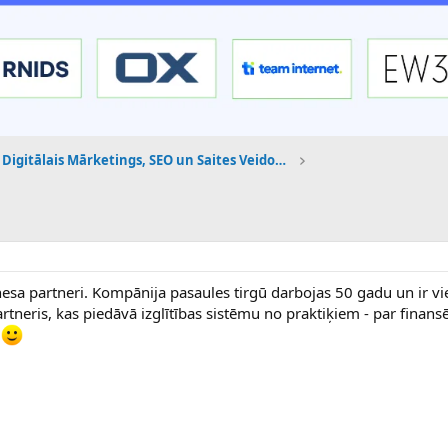
Digitālais Mārketings, SEO un Saites Veidošana
esa partneri. Kompānija pasaules tirgū darbojas 50 gadu un ir vi
tneris, kas piedāvā izglītības sistēmu no praktiķiem - par finans
u