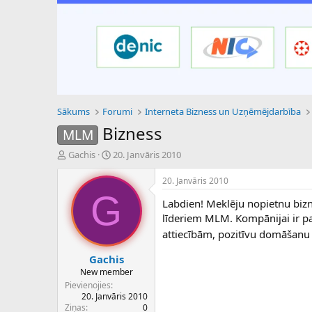
Sākums
Forumi
Interneta Bizness un Uzņēmējdarbība
Bizness
MLM
P
S
Gachis
20. Janvāris 2010
a
ā
v
k
20. Janvāris 2010
e
u
G
Labdien! Meklēju nopietnu bizn
d
m
i
a
līderiem MLM. Kompānijai ir par
e
d
attiecībām, pozitīvu domāšan
n
a
a
t
Gachis
u
u
New member
z
m
Pievienojies
s
s
20. Janvāris 2010
ā
Ziņas
0