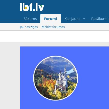
Sākums
Forumi
Kas jauns
Pasākumi
Jaunas ziņas
Meklēt forumos