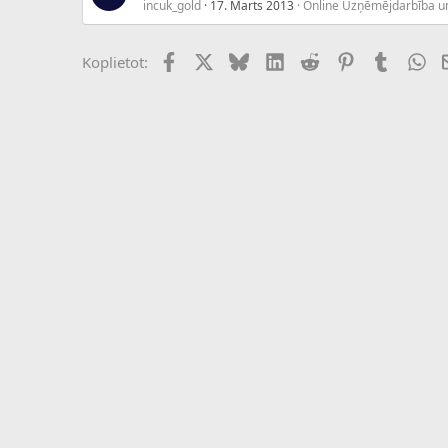
incuk_gold
17. Marts 2013
Online Uzņēmējdarbība u
Facebook
X (Twitter)
Bluesky
LinkedIn
Reddit
Pinterest
Tumblr
Wh
Koplietot: