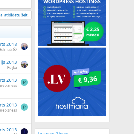
ai atbildētu šeit.
rts 2018
Helmuts
lijs 2013
Roljka
rts 2013
P
urebizness
rts 2013
P
urebizness
rts 2013
I
Jaunas Ziņas