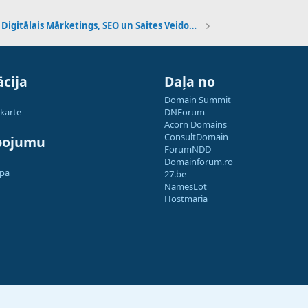
Digitālais Mārketings, SEO un Saites Veidošana
cija
Daļa no
Domain Summit
 karte
DNForum
Acorn Domains
ConsultDomain
pojumu
ForumNDD
Domainforum.ro
apa
27.be
NamesLot
Hostmaria