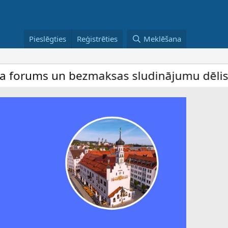
Pieslēgties
Reģistrēties
Meklēšana
 un bezmaksas sludinājumu dēlis – dalība 