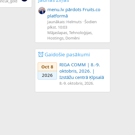
incuk_gold
menu.lv pārdots Fruits.co
platformā
Jaunākais: Helmuts
Šodien
plkst. 10:03
Mājaslapas, Tehnoloģijas,
Hostings, Domēni
Gaidošie pasākumi
RIGA COMM | 8.-9.
Oct 8
oktobris, 2026. |
2026
Izstāžu centrā Ķīpsalā
8.-9. oktobris, 2026.