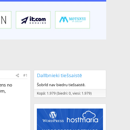
Dalībnieki tiešsaistē
#1
ens no
Šobrīd nav biedru tiešsaistē.
ēm,
Kopā: 1.979 (biedri: 0, viesi: 1.979)