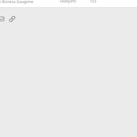
Skatījumi
103
n Biznesa Izaugsme
atsApp
E-pasts
Saiti