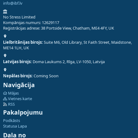
info@ibf.lv
No Stress Limited
Kompānijas numurs: 12629117
Reģistrācijas adrese: 38 Portside View, Chatham, ME4 4FY, UK
Lielbritānijas birojs:
Suite M6, Old Library, St Faith Street, Maidstone,
ME14 1LH, UK
Latvijas birojs:
Doma Laukums 2, Rīga, LV-1050, Latvija
Nepālas birojs:
Coming Soon
Navigācija
Mājas
Vietnes karte
RSS
Pakalpojumu
Podkāsts
Statusa Lapa
Daļa no