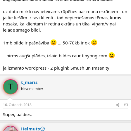
uz doto mirkli nav ieteicams rūpēties par retina ekrāniem - un
ja tie tiešām ir tavi klienti - tad nepieciešamas tēmas, kuras
nosaka, ka klientam ir retina ekrāns un tikai viņam/viņai
ielādē smago bildi.
1mb bilde ir pašnāvība
... 50-70kb ir ok
.. pirms augšuplādes, izlaid bildes caur tinypng.com
ja izmanto wordpress - 2 plugini: Smush un Imsanity
t_maris
T
New member
16. Oktobris 2018
#3
Super, paldies.
Helmuts