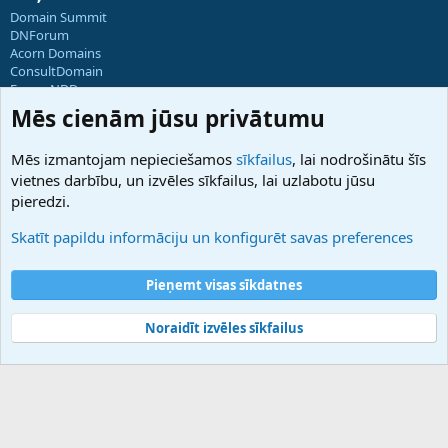
Domain Summit
DNForum
Acorn Domains
ConsultDomain
ForumNDD
Domainforum.ro
Mēs cienām jūsu privātumu
27.be
NamesLot
Mēs izmantojam nepieciešamos
sīkfailus
, lai nodrošinātu šīs
Hostmaria
vietnes darbību, un izvēles sīkfailus, lai uzlabotu jūsu
Atbalsts
pieredzi.
Sazinieties ar mums
Palīdzība
Skatīt papildu informāciju un konfigurēt savas preferences
Noteikumi un nosacījumi
Privātuma politika
Pieņemt visas sīkdatnes
Noraidīt izvēles sīkfailus
®
Community platform by XenForo
© 2010-2025 XenForo Ltd.