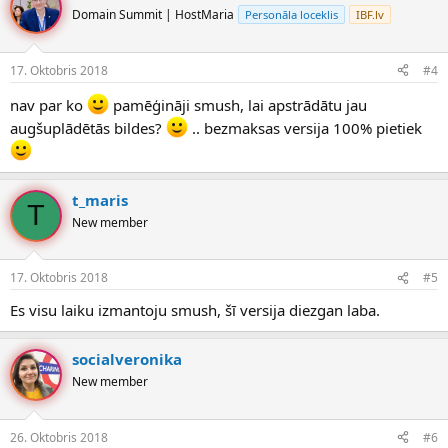
Domain Summit | HostMaria
Personāla loceklis
IBF.lv
17. Oktobris 2018
#4
nav par ko
pamēģināji smush, lai apstrādātu jau
augšuplādētās bildes?
.. bezmaksas versija 100% pietiek
t_maris
T
New member
17. Oktobris 2018
#5
Es visu laiku izmantoju smush, šī versija diezgan laba.
socialveronika
New member
26. Oktobris 2018
#6