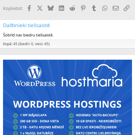
Facebook
X (Twitter)
Bluesky
LinkedIn
Reddit
Pinterest
Tumblr
WhatsApp
E-pasts
Sai
Koplietot:
Dalībnieki tiešsaistē
Šobrīd nav biedru tiešsaistē.
Kopā: 45 (biedri: 0, viesi: 45)