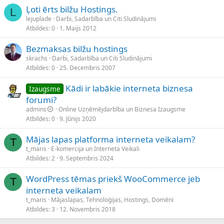
Ļoti ērts bilžu Hostings.
L
lejuplade
Darbi, Sadarbība un Citi Sludinājumi
Atbildes
0
1. Maijs 2012
Bezmaksas bilžu hostings
skrachs
Darbi, Sadarbība un Citi Sludinājumi
Atbildes
0
25. Decembris 2007
Kādi ir labākie interneta biznesa
Izaugsme
forumi?
admins
Online Uzņēmējdarbība un Biznesa Izaugsme
Atbildes
0
9. Jūnijs 2020
Mājas lapas platforma interneta veikalam?
T
t_maris
E-komercija un Interneta Veikali
Atbildes
2
9. Septembris 2024
WordPress tēmas priekš WooCommerce jeb
T
interneta veikalam
t_maris
Mājaslapas, Tehnoloģijas, Hostings, Domēni
Atbildes
3
12. Novembris 2018