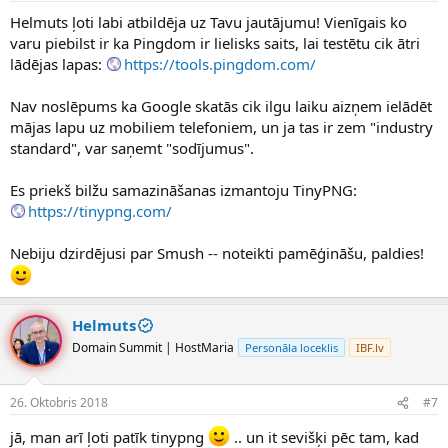
Helmuts ļoti labi atbildēja uz Tavu jautājumu! Vienīgais ko
varu piebilst ir ka Pingdom ir lielisks saits, lai testētu cik ātri
lādējas lapas:
https://tools.pingdom.com/
Nav noslēpums ka Google skatās cik ilgu laiku aizņem ielādēt
mājas lapu uz mobiliem telefoniem, un ja tas ir zem "industry
standard", var saņemt "sodījumus".
Es priekš bilžu samazināšanas izmantoju TinyPNG:
https://tinypng.com/
Nebiju dzirdējusi par Smush -- noteikti pamēģināšu, paldies!
Helmuts
Domain Summit | HostMaria
Personāla loceklis
IBF.lv
26. Oktobris 2018
#7
jā, man arī ļoti patīk tinypng
.. un it sevišķi pēc tam, kad