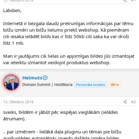
12. Oktobris 2018
#1
n
a
a
t
Labdien,
u
u
z
m
Internetā ir bezgala daudz pretrunīgas informācijas par tēmu
s
s
bilžu izmēri un bilžu lielums priekš webshop. Kā piemēram
ā
c
citi iesaka ielādēt bilds kas ir līdz 50kb citi saka ka var droši
ē
līdz 1 mb.
j
s
Man ir jautājums cik lielas un apjomīgas bildes jūs izmantojat
vai ieteiktu izmantot veidojot produktus webshop.
Helmuts
Domain Summit | HostMaria
Personāla loceklis
IBF.lv
13. Oktobris 2018
#2
sveiks, bildēm ir jābūt pēc iespējas vieglākām (ielādes
ātrumam).
.. par izmēriem - lielākā daļa pluginu un tēmas pie bilžu
augšuplādes automātiski izveido dažāda izmēra bildes.