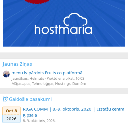
Jaunas Ziņas
menu.lv pārdots Fruits.co platformā
Jaunākais: Helmuts
Piektdiena plkst. 10:03
Mājaslapas, Tehnoloģijas, Hostings, Domēni
Gaidošie pasākumi
RIGA COMM | 8.-9. oktobris, 2026. | Izstāžu centrā
Oct 8
Ķīpsalā
2026
8.-9. oktobris, 2026.