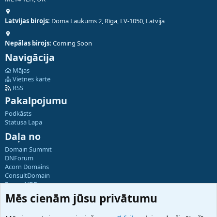
Latvijas birojs:
Doma Laukums 2, Rīga, LV-1050, Latvija
Nepālas birojs:
Coming Soon
Navigācija
Mājas
Vietnes karte
RSS
Pakalpojumu
Podkāsts
Statusa Lapa
Daļa no
Domain Summit
DNForum
Acorn Domains
ConsultDomain
ForumNDD
Domainforum.ro
Mēs cienām jūsu privātumu
27.be
NamesLot