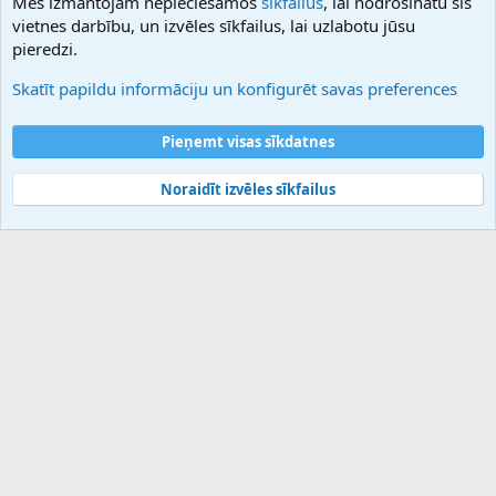
Mēs izmantojam nepieciešamos
sīkfailus
, lai nodrošinātu šīs
Hostmaria
vietnes darbību, un izvēles sīkfailus, lai uzlabotu jūsu
Atbalsts
pieredzi.
Sazinieties ar mums
Palīdzība
Skatīt papildu informāciju un konfigurēt savas preferences
Noteikumi un nosacījumi
Privātuma politika
Pieņemt visas sīkdatnes
Noraidīt izvēles sīkfailus
®
Community platform by XenForo
© 2010-2025 XenForo Ltd.