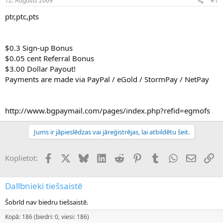
12. Augusts 2009
#1
n
a
a
t
ptr,ptc,pts
u
u
z
m
s
s
$0.3 Sign-up Bonus
ā
c
$0.05 cent Referral Bonus
ē
$3.00 Dollar Payout!
j
Payments are made via PayPal / eGold / StormPay / NetPay
s
http://www.bgpaymail.com/pages/index.php?refid=egmofs
Jums ir jāpieslēdzas vai jāreģistrējas, lai atbildētu šeit.
Facebook
X (Twitter)
Bluesky
LinkedIn
Reddit
Pinterest
Tumblr
WhatsApp
E-pasts
Sai
Koplietot:
Dalībnieki tiešsaistē
Šobrīd nav biedru tiešsaistē.
Kopā: 186 (biedri: 0, viesi: 186)