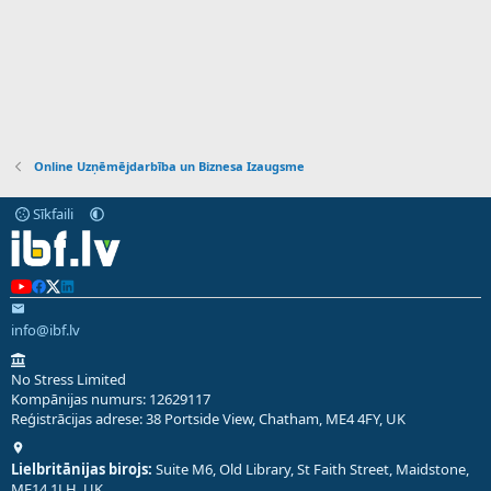
Online Uzņēmējdarbība un Biznesa Izaugsme
Sīkfaili
info@ibf.lv
No Stress Limited
Kompānijas numurs: 12629117
Reģistrācijas adrese: 38 Portside View, Chatham, ME4 4FY, UK
Lielbritānijas birojs:
Suite M6, Old Library, St Faith Street, Maidstone,
ME14 1LH, UK