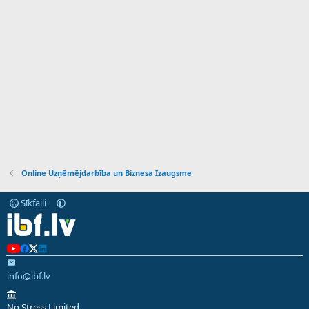
Online Uzņēmējdarbība un Biznesa Izaugsme
Sīkfaili
info@ibf.lv
No Stress Limited