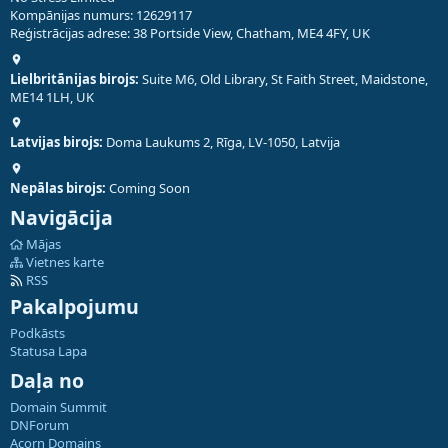
Kompānijas numurs: 12629117
Reģistrācijas adrese: 38 Portside View, Chatham, ME4 4FY, UK
Lielbritānijas birojs:
Suite M6, Old Library, St Faith Street, Maidstone,
ME14 1LH, UK
Latvijas birojs:
Doma Laukums 2, Rīga, LV-1050, Latvija
Nepālas birojs:
Coming Soon
Navigācija
Mājas
Vietnes karte
RSS
Pakalpojumu
Podkāsts
Statusa Lapa
Daļa no
Domain Summit
DNForum
Acorn Domains