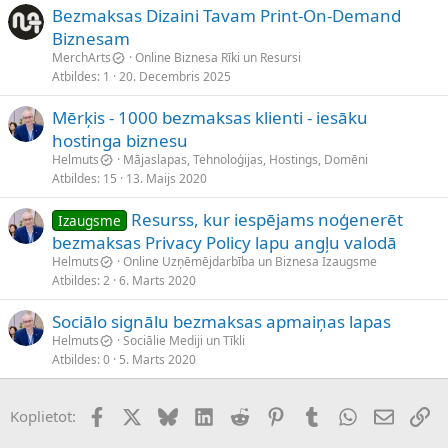
Bezmaksas Dizaini Tavam Print-On-Demand
Biznesam
MerchArts
Online Biznesa Rīki un Resursi
Atbildes
1
20. Decembris 2025
Mērķis - 1000 bezmaksas klienti - iesāku
hostinga biznesu
Helmuts
Mājaslapas, Tehnoloģijas, Hostings, Domēni
Atbildes
15
13. Maijs 2020
Resurss, kur iespējams noģenerēt
Izaugsme
bezmaksas Privacy Policy lapu angļu valodā
Helmuts
Online Uzņēmējdarbība un Biznesa Izaugsme
Atbildes
2
6. Marts 2020
Sociālo signālu bezmaksas apmaiņas lapas
Helmuts
Sociālie Mediji un Tīkli
Atbildes
0
5. Marts 2020
Facebook
X (Twitter)
Bluesky
LinkedIn
Reddit
Pinterest
Tumblr
WhatsApp
E-pasts
Sai
Koplietot: