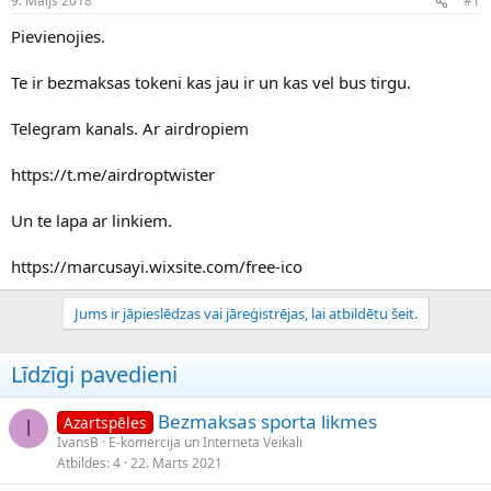
9. Maijs 2018
#1
n
a
a
t
Pievienojies.
u
u
z
m
Te ir bezmaksas tokeni kas jau ir un kas vel bus tirgu.
s
s
ā
c
Telegram kanals. Ar airdropiem
ē
j
https://t.me/airdroptwister
s
Un te lapa ar linkiem.
https://marcusayi.wixsite.com/free-ico
Jums ir jāpieslēdzas vai jāreģistrējas, lai atbildētu šeit.
Līdzīgi pavedieni
Bezmaksas sporta likmes
Azartspēles
I
IvansB
E-komercija un Interneta Veikali
Atbildes
4
22. Marts 2021