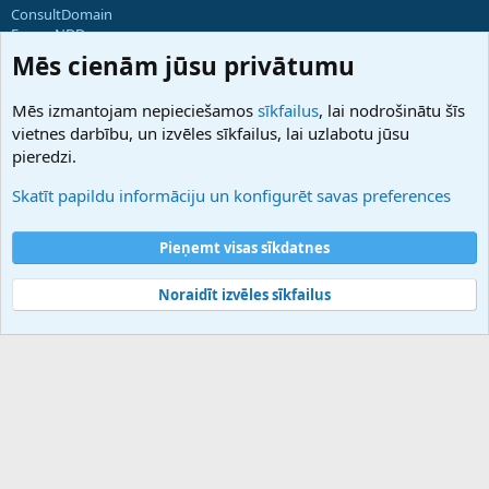
ConsultDomain
ForumNDD
Domainforum.ro
Mēs cienām jūsu privātumu
27.be
NamesLot
Mēs izmantojam nepieciešamos
sīkfailus
, lai nodrošinātu šīs
Hostmaria
vietnes darbību, un izvēles sīkfailus, lai uzlabotu jūsu
Atbalsts
pieredzi.
Sazinieties ar mums
Palīdzība
Skatīt papildu informāciju un konfigurēt savas preferences
Noteikumi un nosacījumi
Privātuma politika
Pieņemt visas sīkdatnes
Noraidīt izvēles sīkfailus
®
Community platform by XenForo
© 2010-2025 XenForo Ltd.