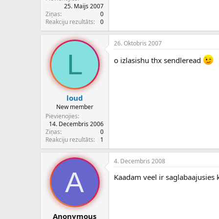
25. Maijs 2007
Ziņas
0
Reakciju rezultāts
0
26. Oktobris 2007
L
o izlasishu thx sendleread
loud
New member
Pievienojies
14. Decembris 2006
Ziņas
0
Reakciju rezultāts
1
4. Decembris 2008
A
Kaadam veel ir saglabaajusies 
Anonymous