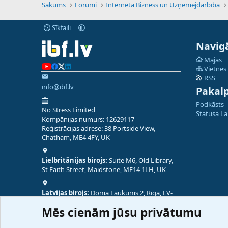
Sākums
Forumi
Interneta Bizness un Uzņēmējdarbība
Sīkfaili
Navigā
Mājas
Vietnes
RSS
info@ibf.lv
Pakal
Podkāsts
No Stress Limited
Statusa L
Kompānijas numurs: 12629117
Reģistrācijas adrese: 38 Portside View,
Chatham, ME4 4FY, UK
Lielbritānijas birojs:
Suite M6, Old Library,
St Faith Street, Maidstone, ME14 1LH, UK
Latvijas birojs:
Doma Laukums 2, Rīga, LV-
1050, Latvija
Mēs cienām jūsu privātumu
Nepālas birojs:
Coming Soon