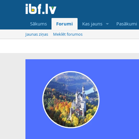
Sākums
Forumi
Kas jauns
Pasākumi
Jaunas ziņas
Meklēt forumos
IBF