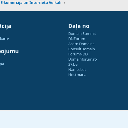
E-komercija un Interneta Veikali
cija
Daļa no
Domain Summit
 karte
DNForum
Acorn Domains
ConsultDomain
pojumu
ForumNDD
Domainforum.ro
apa
27.be
NamesLot
Hostmaria