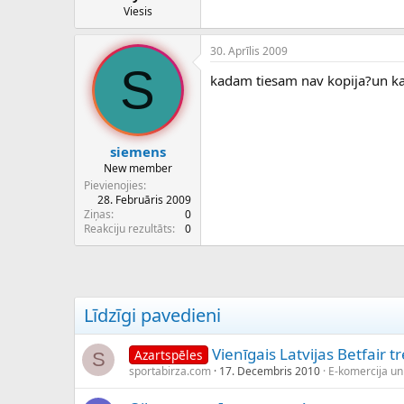
Viesis
30. Aprīlis 2009
S
kadam tiesam nav kopija?un kas
siemens
New member
Pievienojies
28. Februāris 2009
Ziņas
0
Reakciju rezultāts
0
Līdzīgi pavedieni
Vienīgais Latvijas Betfair t
Azartspēles
S
sportabirza.com
17. Decembris 2010
E-komercija un 