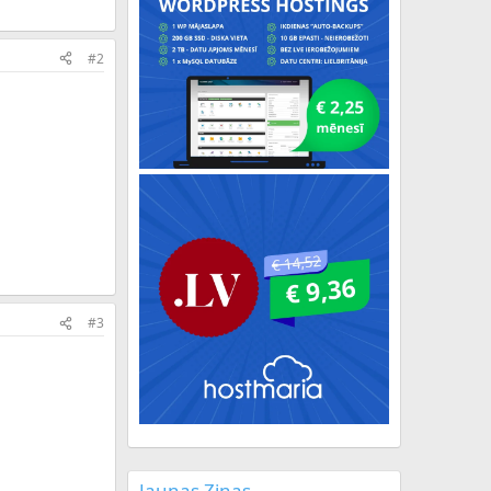
#2
#3
Jaunas Ziņas