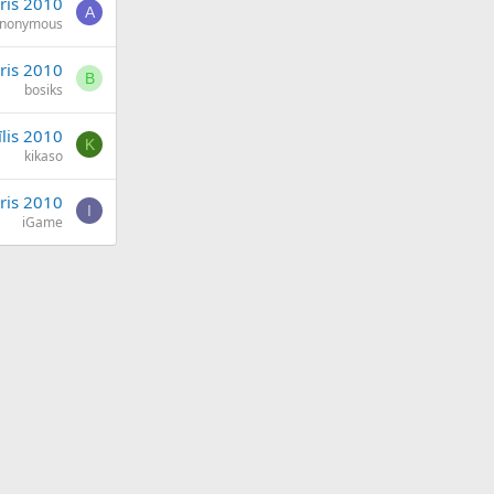
ris 2010
A
nonymous
ris 2010
B
bosiks
īlis 2010
K
kikaso
āris 2010
I
iGame