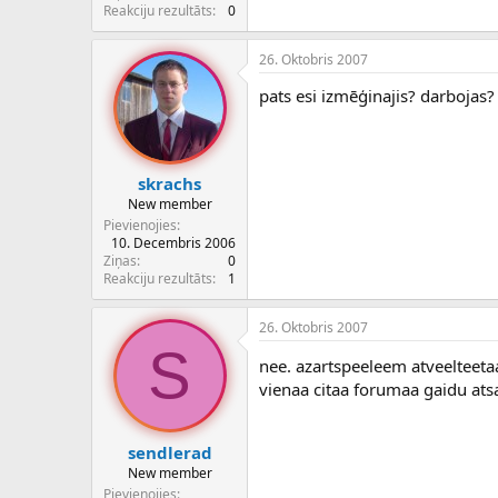
c
Reakciju rezultāts
0
ē
j
26. Oktobris 2007
s
pats esi izmēģinajis? darbojas?
skrachs
New member
Pievienojies
10. Decembris 2006
Ziņas
0
Reakciju rezultāts
1
26. Oktobris 2007
S
nee. azartspeeleem atveelteeta
vienaa citaa forumaa gaidu ats
sendlerad
New member
Pievienojies