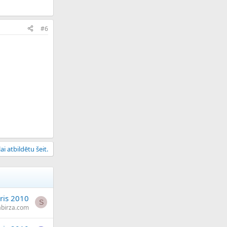
#6
ai atbildētu šeit.
ris 2010
S
abirza.com