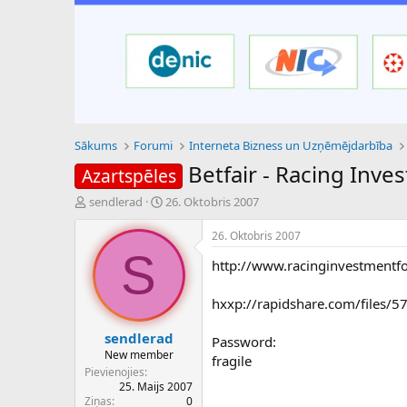
Sākums
Forumi
Interneta Bizness un Uzņēmējdarbība
Betfair - Racing Inv
Azartspēles
P
S
sendlerad
26. Oktobris 2007
a
ā
v
k
26. Oktobris 2007
e
u
S
http://www.racinginvestmentf
d
m
i
a
e
d
hxxp://rapidshare.com/files/57
n
a
a
t
sendlerad
Password:
u
u
New member
fragile
z
m
Pievienojies
s
s
25. Maijs 2007
ā
Ziņas
0