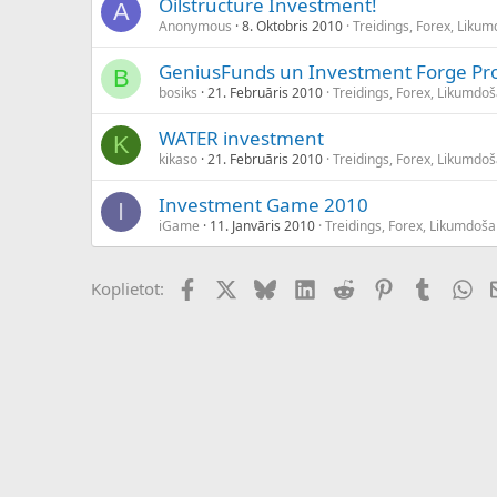
Oilstructure Investment!
A
Anonymous
8. Oktobris 2010
Treidings, Forex, Liku
GeniusFunds un Investment Forge Pr
B
bosiks
21. Februāris 2010
Treidings, Forex, Likumdo
WATER investment
K
kikaso
21. Februāris 2010
Treidings, Forex, Likumdo
Investment Game 2010
I
iGame
11. Janvāris 2010
Treidings, Forex, Likumdoša
Facebook
X (Twitter)
Bluesky
LinkedIn
Reddit
Pinterest
Tumblr
Wh
Koplietot: