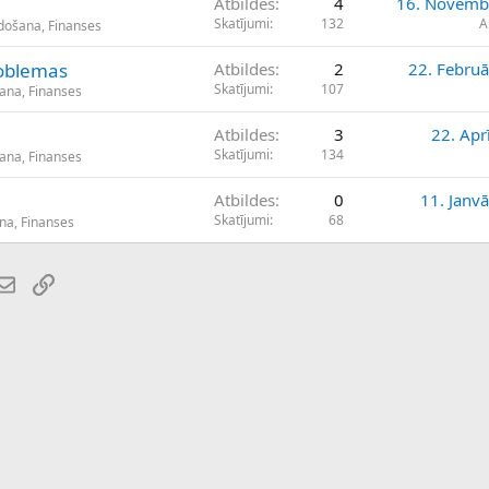
Atbildes
4
16. Novemb
Skatījumi
132
A
mdošana, Finanses
oblemas
Atbildes
2
22. Februā
Skatījumi
107
šana, Finanses
Atbildes
3
22. Apr
Skatījumi
134
šana, Finanses
Atbildes
0
11. Janv
Skatījumi
68
na, Finanses
atsApp
E-pasts
Saiti