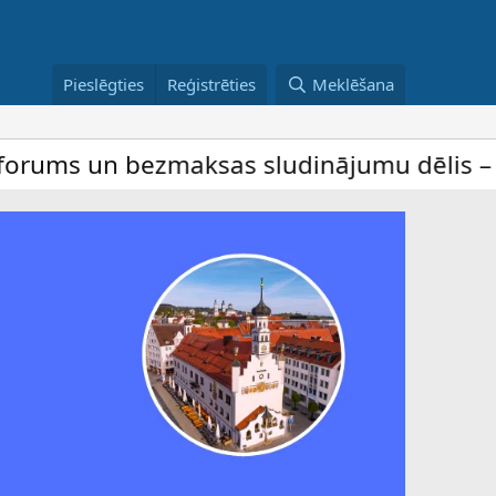
Pieslēgties
Reģistrēties
Meklēšana
bezmaksas sludinājumu dēlis – dalība ir b