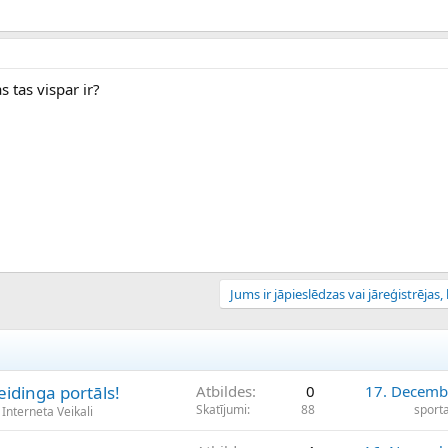
 tas vispar ir?
Jums ir jāpieslēdzas vai jāreģistrējas, l
reidinga portāls!
Atbildes
0
17. Decemb
Skatījumi
88
sport
Interneta Veikali