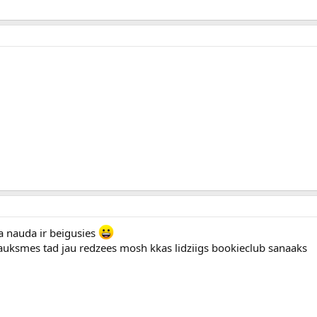
a nauda ir beigusies
auksmes tad jau redzees mosh kkas lidziigs bookieclub sanaaks