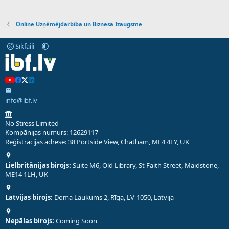
Online Uzņēmējdarbība un Biznesa Izaugsme
Sīkfaili
info@ibf.lv
No Stress Limited
Kompānijas numurs: 12629117
Reģistrācijas adrese: 38 Portside View, Chatham, ME4 4FY, UK
Lielbritānijas birojs:
Suite M6, Old Library, St Faith Street, Maidstone,
ME14 1LH, UK
Latvijas birojs:
Doma Laukums 2, Rīga, LV-1050, Latvija
Nepālas birojs:
Coming Soon