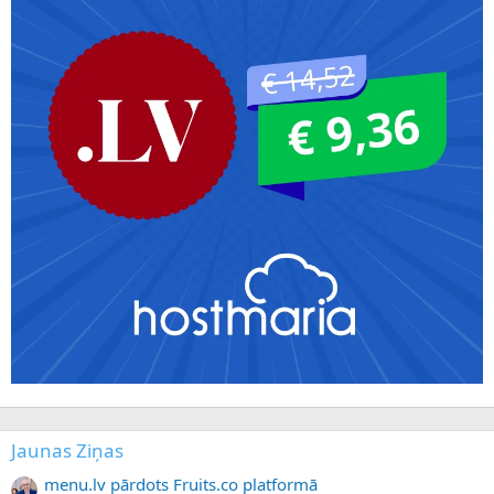
Jaunas Ziņas
menu.lv pārdots Fruits.co platformā