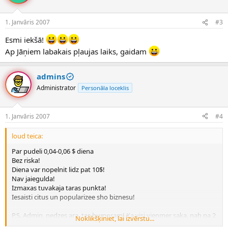
1. Janvāris 2007
#3
Esmi iekšā!
Ap Jāņiem labakais pļaujas laiks, gaidam
admins
Administrator
Personāla loceklis
1. Janvāris 2007
#4
loud teica:
Par pudeli 0,04-0,06 $ diena
Bez riska!
Diena var nopelnit lidz pat 10$!
Nav jaiegulda!
Izmaxas tuvakaja taras punkta!
Iesaisti citus un popularizee sho biznesu!
P.S. Admin, nedzes ara, tas humoram! Ka visi vienmer saka, nah pa 2
Noklikšķiniet, lai izvērstu...
centi chakareties
!