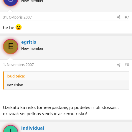
New member
31. Oktobris 2007
#7
he he
egritis
E
New member
1. Novembris 2007
#8
loud teica:
Bez riska!
Uzskatu ka risks tomeerpastaav, jo pudeles ir pliistossas..
driizaak sis pellnas veids ir ar zemu risku!
individual