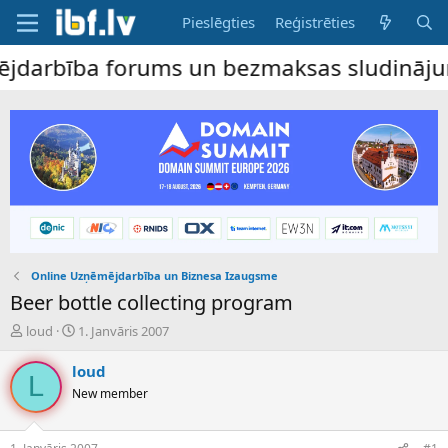
Pieslēgties
Reģistrēties
rbība forums un bezmaksas sludinājumu dēli
Online Uzņēmējdarbība un Biznesa Izaugsme
Beer bottle collecting program
P
S
loud
1. Janvāris 2007
a
ā
v
k
loud
L
e
u
New member
d
m
i
a
e
d