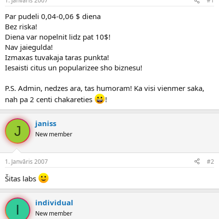
1. Janvāris 2007
#1
n
a
a
t
Par pudeli 0,04-0,06 $ diena
u
u
Bez riska!
z
m
Diena var nopelnit lidz pat 10$!
s
s
Nav jaiegulda!
ā
c
Izmaxas tuvakaja taras punkta!
ē
Iesaisti citus un popularizee sho biznesu!
j
s
P.S. Admin, nedzes ara, tas humoram! Ka visi vienmer saka,
nah pa 2 centi chakareties
!
janiss
J
New member
1. Janvāris 2007
#2
Šitas labs
individual
I
New member