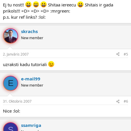
Ej tu nost!!
Shitaa iereecu
Shitais ir gada
prikols!!! =D> =D> =D> :mrgreen:
p.s. kur ref links? :lol:
skrachs
New member
2. Janvāris 2007
#5
uzraksti kadu tutoriali
e-mail99
E
New member
31. Oktobris 2007
#6
Nice :lol:
ssamriga
S