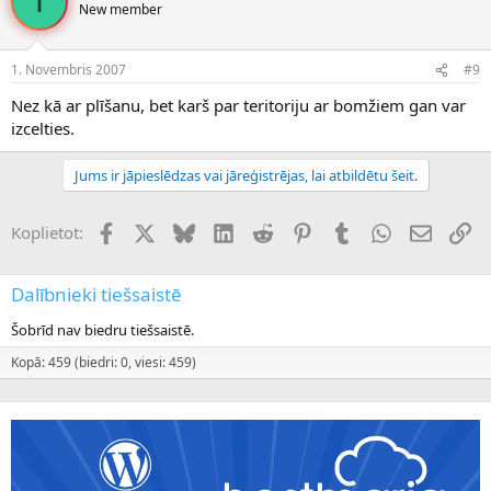
I
New member
1. Novembris 2007
#9
Nez kā ar plīšanu, bet karš par teritoriju ar bomžiem gan var
izcelties.
Jums ir jāpieslēdzas vai jāreģistrējas, lai atbildētu šeit.
Facebook
X (Twitter)
Bluesky
LinkedIn
Reddit
Pinterest
Tumblr
WhatsApp
E-pasts
Sai
Koplietot:
Dalībnieki tiešsaistē
Šobrīd nav biedru tiešsaistē.
Kopā: 459 (biedri: 0, viesi: 459)