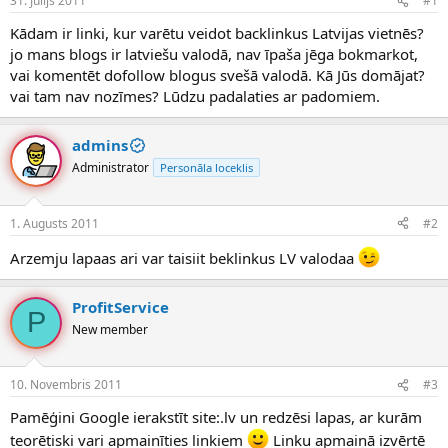
31. Jūlijs 2011
#1
n
a
a
t
Kādam ir linki, kur varētu veidot backlinkus Latvijas vietnēs?
u
u
jo mans blogs ir latviešu valodā, nav īpaša jēga bokmarkot,
z
m
vai komentēt dofollow blogus svešā valodā. Kā Jūs domājat?
s
s
vai tam nav nozīmes? Lūdzu padalaties ar padomiem.
ā
c
ē
admins
j
Administrator
Personāla loceklis
s
1. Augusts 2011
#2
Arzemju lapaas ari var taisiit beklinkus LV valodaa
ProfitService
P
New member
10. Novembris 2011
#3
Pamēģini Google ierakstīt site:.lv un redzēsi lapas, ar kurām
teorētiski vari apmainīties linkiem
Linku apmaiņā izvērtē