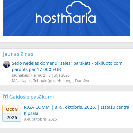
Jaunas Ziņas
Sedo nedēļas domēnu "sales" pārskats - olkiluoto.com
pārdots par 17 000 EUR
Jaunākais: Helmuts
8. Jūlijs 2026
Mājaslapas, Tehnoloģijas, Hostings, Domēni
Gaidošie pasākumi
RIGA COMM | 8.-9. oktobris, 2026. | Izstāžu centrā
Oct 8
Ķīpsalā
2026
8.-9. oktobris, 2026.