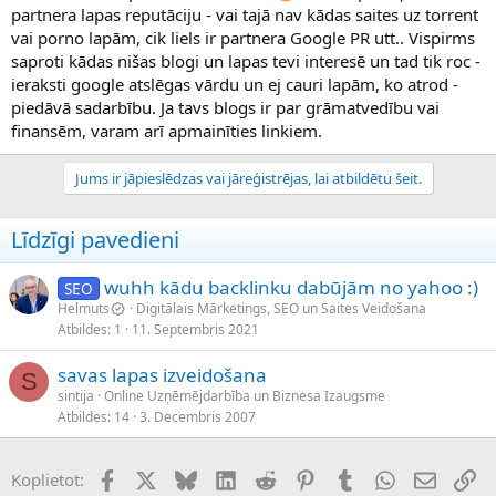
partnera lapas reputāciju - vai tajā nav kādas saites uz torrent
vai porno lapām, cik liels ir partnera Google PR utt.. Vispirms
saproti kādas nišas blogi un lapas tevi interesē un tad tik roc -
ieraksti google atslēgas vārdu un ej cauri lapām, ko atrod -
piedāvā sadarbību. Ja tavs blogs ir par grāmatvedību vai
finansēm, varam arī apmainīties linkiem.
Jums ir jāpieslēdzas vai jāreģistrējas, lai atbildētu šeit.
Līdzīgi pavedieni
wuhh kādu backlinku dabūjām no yahoo :)
SEO
Helmuts
Digitālais Mārketings, SEO un Saites Veidošana
Atbildes
1
11. Septembris 2021
savas lapas izveidošana
S
sintija
Online Uzņēmējdarbība un Biznesa Izaugsme
Atbildes
14
3. Decembris 2007
Facebook
X (Twitter)
Bluesky
LinkedIn
Reddit
Pinterest
Tumblr
WhatsApp
E-pasts
Sai
Koplietot: