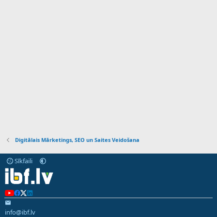
Digitālais Mārketings, SEO un Saites Veidošana
Sīkfaili
info@ibf.lv