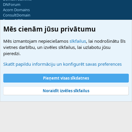
DNForum
Acorn Domains
ConsultDomain
ForumNDD
Domainforum.ro
Mēs cienām jūsu privātumu
27.be
NamesLot
Mēs izmantojam nepieciešamos
sīkfailus
, lai nodrošinātu šīs
Hostmaria
vietnes darbību, un izvēles sīkfailus, lai uzlabotu jūsu
Atbalsts
pieredzi.
Sazinieties ar mums
Palīdzība
Skatīt papildu informāciju un konfigurēt savas preferences
Noteikumi un nosacījumi
Privātuma politika
Pieņemt visas sīkdatnes
Noraidīt izvēles sīkfailus
®
Community platform by XenForo
© 2010-2025 XenForo Ltd.