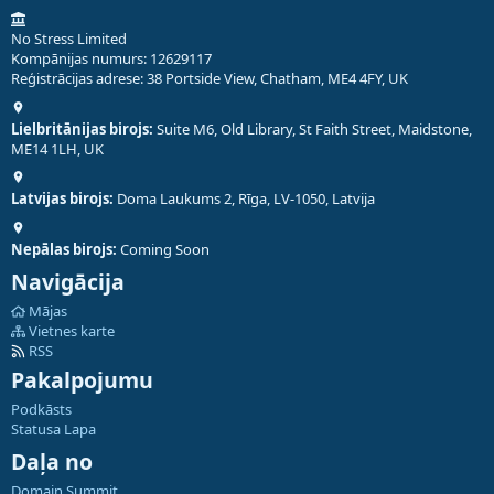
No Stress Limited
Kompānijas numurs: 12629117
Reģistrācijas adrese: 38 Portside View, Chatham, ME4 4FY, UK
Lielbritānijas birojs:
Suite M6, Old Library, St Faith Street, Maidstone,
ME14 1LH, UK
Latvijas birojs:
Doma Laukums 2, Rīga, LV-1050, Latvija
Nepālas birojs:
Coming Soon
Navigācija
Mājas
Vietnes karte
RSS
Pakalpojumu
Podkāsts
Statusa Lapa
Daļa no
Domain Summit