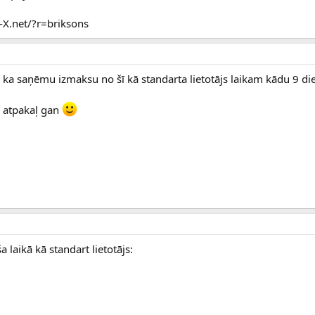
U-X.net/?r=briksons
, ka saņēmu izmaksu no šī kā standarta lietotājs laikam kādu 9 die
s atpakaļ gan
laikā kā standart lietotājs: