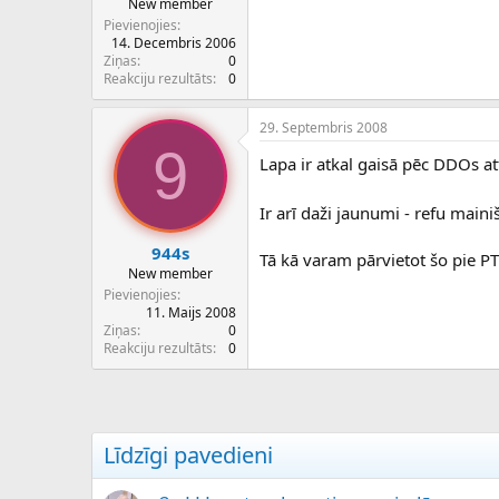
New member
Pievienojies
14. Decembris 2006
Ziņas
0
Reakciju rezultāts
0
29. Septembris 2008
9
Lapa ir atkal gaisā pēc DDOs at
Ir arī daži jaunumi - refu main
944s
Tā kā varam pārvietot šo pie PT
New member
Pievienojies
11. Maijs 2008
Ziņas
0
Reakciju rezultāts
0
Līdzīgi pavedieni