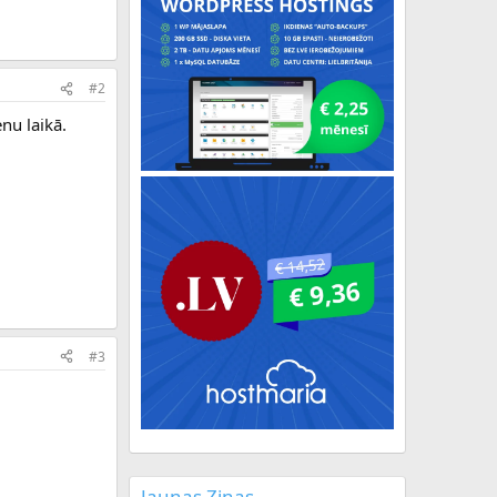
#2
nu laikā.
#3
Jaunas Ziņas