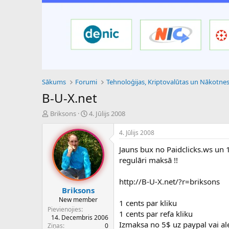
Sākums
Forumi
B-U-X.net
P
S
Briksons
4. Jūlijs 2008
a
ā
v
k
4. Jūlijs 2008
e
u
Jauns bux no Paidclicks.ws un 
d
m
i
a
regulāri maksā !!
e
d
n
a
http://B-U-X.net/?r=briksons
a
t
Briksons
u
u
New member
1 cents par kliku
z
m
Pievienojies
1 cents par refa kliku
s
s
14. Decembris 2006
ā
Izmaksa no 5$ uz paypal vai al
Ziņas
0