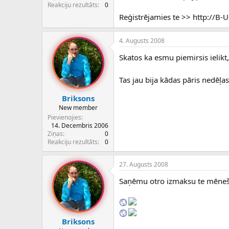
c
Reakciju rezultāts
0
ē
Reģistrējamies te >> http://B-
j
s
4. Augusts 2008
Skatos ka esmu piemirsis ielikt
Tas jau bija kādas pāris nedēļa
Briksons
New member
Pievienojies
14. Decembris 2006
Ziņas
0
Reakciju rezultāts
0
27. Augusts 2008
Saņēmu otro izmaksu te mēneša 
Briksons