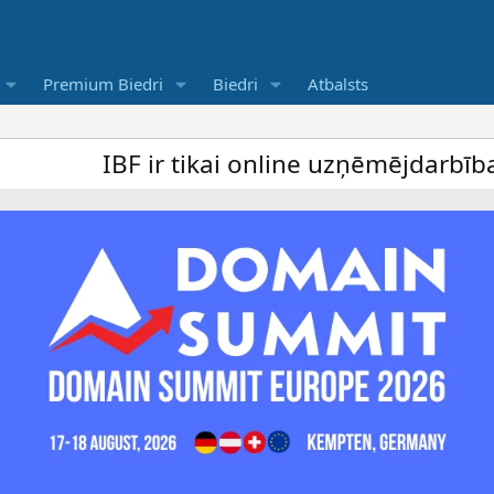
Premium Biedri
Biedri
Atbalsts
BF ir tikai online uzņēmējdarbība forums u