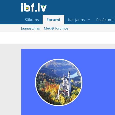
Sākums
Forumi
Kas jauns
Pasākumi
Jaunas ziņas
Meklēt forumos
I