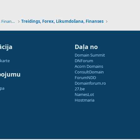
Tehnoloģijas, Kriptovalūtas un Nākotnes Finanses
Treidings, Forex, Likumdošana, Finanses
cija
Daļa no
Domain Summit
 karte
DNForum
Acorn Domains
ConsultDomain
pojumu
ForumNDD
Domainforum.ro
apa
27.be
NamesLot
Hostmaria