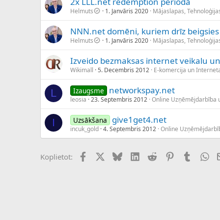
2x LLL.net redemption periodā
Helmuts
1. Janvāris 2020
Mājaslapas, Tehnoloģija
NNN.net domēni, kuriem drīz beigsies 
Helmuts
1. Janvāris 2020
Mājaslapas, Tehnoloģija
Izveido bezmaksas internet veikalu u
Wikimall
5. Decembris 2012
E-komercija un Interneta
networkspay.net
Izaugsme
L
leosia
23. Septembris 2012
Online Uzņēmējdarbība 
give1get4.net
Uzsākšana
I
incuk_gold
4. Septembris 2012
Online Uzņēmējdarbī
Facebook
X (Twitter)
Bluesky
LinkedIn
Reddit
Pinterest
Tumblr
Wh
Koplietot: