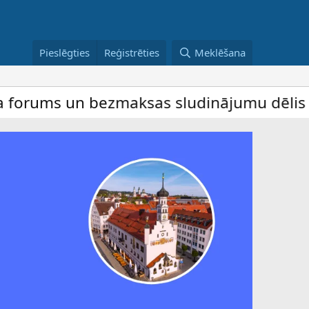
Pieslēgties
Reģistrēties
Meklēšana
n bezmaksas sludinājumu dēlis – dalība ir