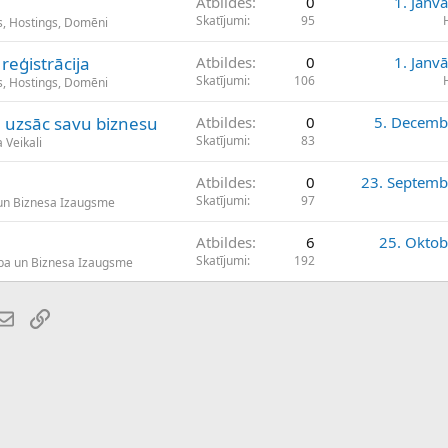
Atbildes
0
1. Janv
Skatījumi
95
s, Hostings, Domēni
reģistrācija
Atbildes
0
1. Janv
Skatījumi
106
s, Hostings, Domēni
n uzsāc savu biznesu
Atbildes
0
5. Decemb
Skatījumi
83
 Veikali
Atbildes
0
23. Septemb
Skatījumi
97
un Biznesa Izaugsme
Atbildes
6
25. Oktob
Skatījumi
192
ba un Biznesa Izaugsme
atsApp
E-pasts
Saiti