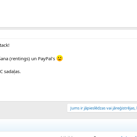
tack!
išana (rentings) un PayPal's
C sadaļas.
Jums ir jāpieslēdzas vai jāreģistrējas, l