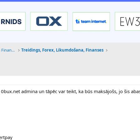
Tehnoloģijas, Kriptovalūtas un Nākotnes Finanses
Treidings, Forex, Likumdošana, Finanses
10bux.net admina un tāpēc var teikt, ka būs maksājošs, jo šis ab
ertpay