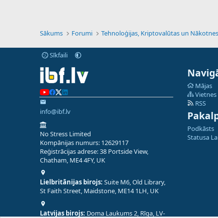
Sākums
Forumi
Sīkfaili
Navigā
Mājas
Vietnes
RSS
info@ibf.lv
Pakal
Podkāsts
No Stress Limited
Statusa L
Kompānijas numurs: 12629117
Reģistrācijas adrese: 38 Portside View,
Chatham, ME4 4FY, UK
Lielbritānijas birojs:
Suite M6, Old Library,
St Faith Street, Maidstone, ME14 1LH, UK
Latvijas birojs:
Doma Laukums 2, Rīga, LV-