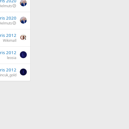
āris 2020
Helmuts
āris 2020
Helmuts
ris 2012
Wikimall
ris 2012
L
leosia
ris 2012
I
incuk_gold