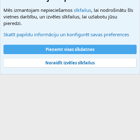
NamesLot
Mēs izmantojam nepieciešamos
sīkfailus
, lai nodrošinātu šīs
Hostmaria
vietnes darbību, un izvēles sīkfailus, lai uzlabotu jūsu
Atbalsts
pieredzi.
Sazinieties ar mums
Palīdzība
Skatīt papildu informāciju un konfigurēt savas preferences
Noteikumi un nosacījumi
Privātuma politika
Pieņemt visas sīkdatnes
Noraidīt izvēles sīkfailus
®
Community platform by XenForo
© 2010-2025 XenForo Ltd.