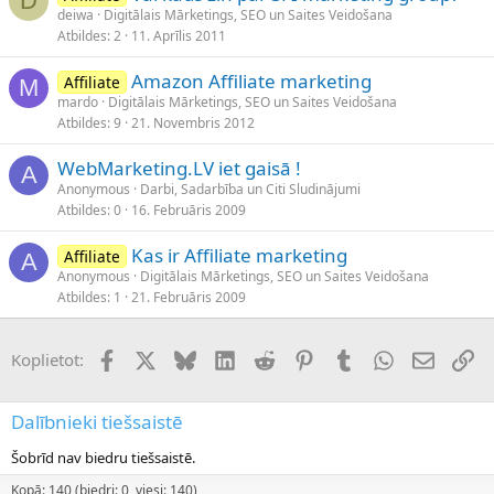
D
deiwa
Digitālais Mārketings, SEO un Saites Veidošana
Atbildes
2
11. Aprīlis 2011
Amazon Affiliate marketing
Affiliate
M
mardo
Digitālais Mārketings, SEO un Saites Veidošana
Atbildes
9
21. Novembris 2012
WebMarketing.LV iet gaisā !
A
Anonymous
Darbi, Sadarbība un Citi Sludinājumi
Atbildes
0
16. Februāris 2009
Kas ir Affiliate marketing
Affiliate
A
Anonymous
Digitālais Mārketings, SEO un Saites Veidošana
Atbildes
1
21. Februāris 2009
Facebook
X (Twitter)
Bluesky
LinkedIn
Reddit
Pinterest
Tumblr
WhatsApp
E-pasts
Sai
Koplietot:
Dalībnieki tiešsaistē
Šobrīd nav biedru tiešsaistē.
Kopā: 140 (biedri: 0, viesi: 140)