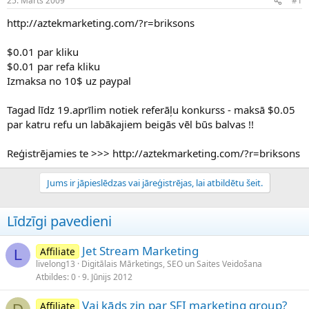
25. Marts 2009
#1
n
a
a
t
http://aztekmarketing.com/?r=briksons
u
u
z
m
$0.01 par kliku
s
s
$0.01 par refa kliku
ā
c
Izmaksa no 10$ uz paypal
ē
j
Tagad līdz 19.aprīlim notiek referāļu konkurss - maksā $0.05
s
par katru refu un labākajiem beigās vēl būs balvas !!
Reģistrējamies te >>> http://aztekmarketing.com/?r=briksons
Jums ir jāpieslēdzas vai jāreģistrējas, lai atbildētu šeit.
Līdzīgi pavedieni
Jet Stream Marketing
Affiliate
L
livelong13
Digitālais Mārketings, SEO un Saites Veidošana
Atbildes
0
9. Jūnijs 2012
Vai kāds zin par SFI marketing group?
Affiliate