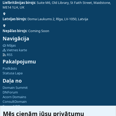
Lielbritānijas birojs:
Suite M6, Old Library, St Faith Street, Maidstone,
ME14 1LH, UK
Latvijas birojs:
Doma Laukums 2, Rīga, LV-1050, Latvija
Nepālas birojs:
Coming Soon
Navigācija
Mājas
Vietnes karte
RSS
Pakalpojumu
Podkāsts
Statusa Lapa
Daļa no
Domain Summit
DNForum
Acorn Domains
ConsultDomain
ForumNDD
Domainforum.ro
Mēs cienām jūsu privātumu
27.be