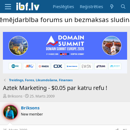
Pieslēgties
Reģistrēties
ējdarbība forums un bezmaksas sludinājumu
Treidings, Forex, Likumdošana, Finanses
Aztek Marketing - $0.05 par katru refu !
P
S
Briksons
25. Marts 2009
a
ā
v
k
Briksons
e
u
New member
d
m
i
a
e
d