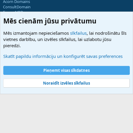
Acorn Domains
ConsultDomain
ForumNDD
Domainforum.ro
Mēs cienām jūsu privātumu
27.be
NamesLot
Mēs izmantojam nepieciešamos
sīkfailus
, lai nodrošinātu šīs
Hostmaria
vietnes darbību, un izvēles sīkfailus, lai uzlabotu jūsu
Atbalsts
pieredzi.
Sazinieties ar mums
Palīdzība
Skatīt papildu informāciju un konfigurēt savas preferences
Noteikumi un nosacījumi
Privātuma politika
Pieņemt visas sīkdatnes
Noraidīt izvēles sīkfailus
®
Community platform by XenForo
© 2010-2025 XenForo Ltd.