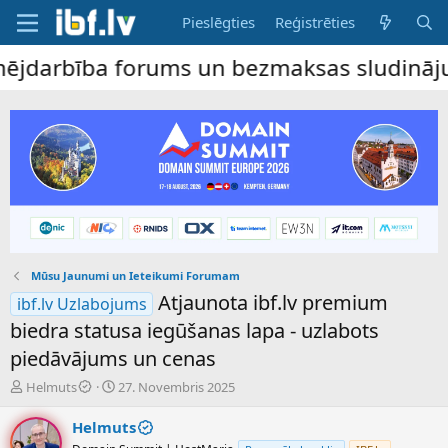
Pieslēgties
Reģistrēties
arbība forums un bezmaksas sludinājumu dē
Mūsu Jaunumi un Ieteikumi Forumam
Atjaunota ibf.lv premium
ibf.lv Uzlabojums
biedra statusa iegūšanas lapa - uzlabots
piedāvājums un cenas
P
S
Helmuts
27. Novembris 2025
a
ā
v
k
Helmuts
e
u