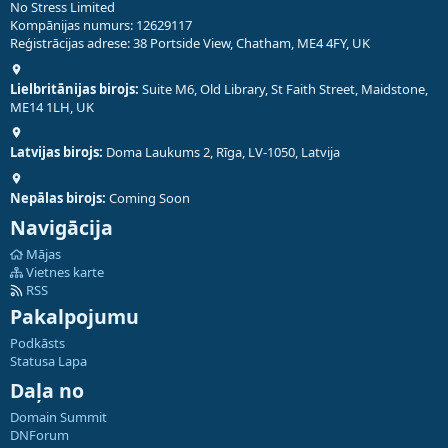
No Stress Limited
Kompānijas numurs: 12629117
Reģistrācijas adrese: 38 Portside View, Chatham, ME4 4FY, UK
Lielbritānijas birojs:
Suite M6, Old Library, St Faith Street, Maidstone,
ME14 1LH, UK
Latvijas birojs:
Doma Laukums 2, Rīga, LV-1050, Latvija
Nepālas birojs:
Coming Soon
Navigācija
Mājas
Vietnes karte
RSS
Pakalpojumu
Podkāsts
Statusa Lapa
Daļa no
Domain Summit
DNForum