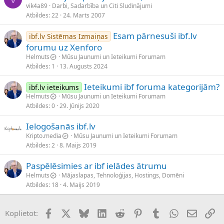
vik4a89
Darbi, Sadarbība un Citi Sludinājumi
Atbildes
22
24. Marts 2007
Esam pārnesuši ibf.lv
ibf.lv Sistēmas Izmaiņas
forumu uz Xenforo
Helmuts
Mūsu Jaunumi un Ieteikumi Forumam
Atbildes
1
13. Augusts 2024
Ieteikumi ibf foruma kategorijām?
ibf.lv ieteikums
Helmuts
Mūsu Jaunumi un Ieteikumi Forumam
Atbildes
0
29. Jūnijs 2020
Ielogošanās ibf.lv
Kripto.media
Mūsu Jaunumi un Ieteikumi Forumam
Atbildes
2
8. Maijs 2019
Paspēlēsimies ar ibf ielādes ātrumu
Helmuts
Mājaslapas, Tehnoloģijas, Hostings, Domēni
Atbildes
18
4. Maijs 2019
Facebook
X (Twitter)
Bluesky
LinkedIn
Reddit
Pinterest
Tumblr
WhatsApp
E-pasts
Sai
Koplietot: