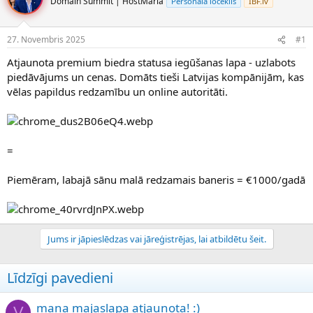
Domain Summit | HostMaria
Personāla loceklis
IBF.lv
d
m
i
a
e
d
27. Novembris 2025
#1
n
a
a
t
Atjaunota premium biedra statusa iegūšanas lapa - uzlabots
u
u
piedāvājums un cenas. Domāts tieši Latvijas kompānijām, kas
z
m
vēlas papildus redzamību un online autoritāti.
s
s
ā
c
ē
j
=
s
Piemēram, labajā sānu malā redzamais baneris = €1000/gadā
Jums ir jāpieslēdzas vai jāreģistrējas, lai atbildētu šeit.
Līdzīgi pavedieni
mana majaslapa atjaunota! :)
V