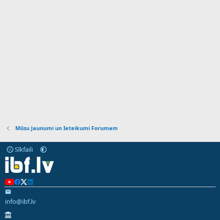
Mūsu Jaunumi un Ieteikumi Forumam
Sīkfaili
info@ibf.lv