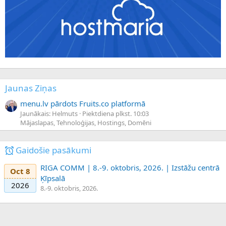
Jaunas Ziņas
menu.lv pārdots Fruits.co platformā
Jaunākais: Helmuts
Piektdiena plkst. 10:03
Mājaslapas, Tehnoloģijas, Hostings, Domēni
Gaidošie pasākumi
RIGA COMM | 8.-9. oktobris, 2026. | Izstāžu centrā
Oct 8
Ķīpsalā
2026
8.-9. oktobris, 2026.