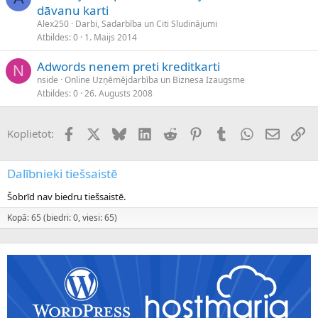
dāvanu karti
Alex250
Darbi, Sadarbība un Citi Sludinājumi
Atbildes
0
1. Maijs 2014
Adwords nenem preti kreditkarti
N
nside
Online Uzņēmējdarbība un Biznesa Izaugsme
Atbildes
0
26. Augusts 2008
Facebook
X (Twitter)
Bluesky
LinkedIn
Reddit
Pinterest
Tumblr
WhatsApp
E-pasts
Sai
Koplietot:
Dalībnieki tiešsaistē
Šobrīd nav biedru tiešsaistē.
Kopā: 65 (biedri: 0, viesi: 65)