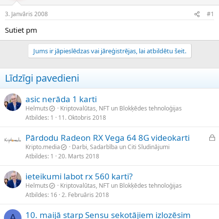
e
d
3. Janvāris 2008
#1
n
a
a
t
Sutiet pm
u
u
z
m
Jums ir jāpieslēdzas vai jāreģistrējas, lai atbildētu šeit.
s
s
ā
c
Līdzīgi pavedieni
ē
j
s
asic nerāda 1 karti
Helmuts
Kriptovalūtas, NFT un Blokķēdes tehnoloģijas
Atbildes
1
11. Oktobris 2018
S
Pārdodu Radeon RX Vega 64 8G videokarti
l
Kripto.media
Darbi, Sadarbība un Citi Sludinājumi
Atbildes
1
20. Marts 2018
ē
g
ieteikumi labot rx 560 karti?
t
Helmuts
Kriptovalūtas, NFT un Blokķēdes tehnoloģijas
s
Atbildes
16
2. Februāris 2018
10. maijā starp Sensu sekotājiem izlozēsim
A