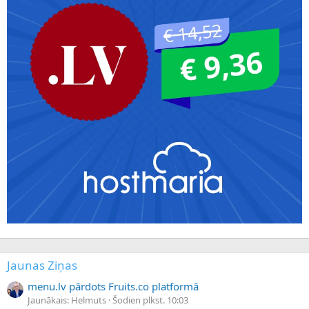
Jaunas Ziņas
menu.lv pārdots Fruits.co platformā
Jaunākais: Helmuts
Šodien plkst. 10:03