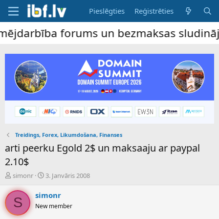
Pieslēgties
Reģistrēties
ējdarbība forums un bezmaksas sludinājumu 
Treidings, Forex, Likumdošana, Finanses
arti peerku Egold 2$ un maksaaju ar paypal
2.10$
P
S
simonr
3. Janvāris 2008
a
ā
v
k
simonr
S
e
u
New member
d
m
i
a