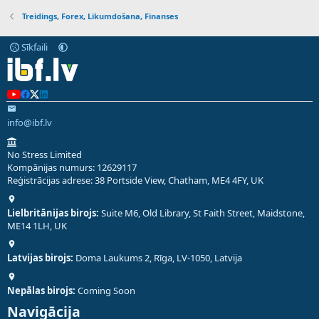
Treidings, Forex, Likumdošana, Finanses
Sīkfaili
info@ibf.lv
No Stress Limited
Kompānijas numurs: 12629117
Reģistrācijas adrese: 38 Portside View, Chatham, ME4 4FY, UK
Lielbritānijas birojs:
Suite M6, Old Library, St Faith Street, Maidstone,
ME14 1LH, UK
Latvijas birojs:
Doma Laukums 2, Rīga, LV-1050, Latvija
Nepālas birojs:
Coming Soon
Navigācija