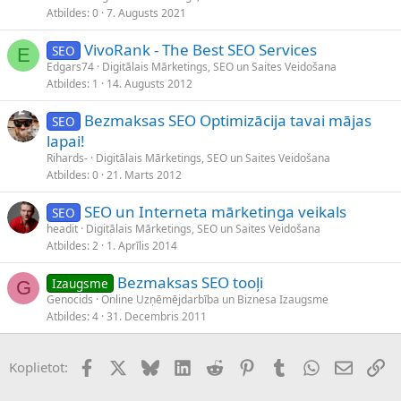
Atbildes
0
7. Augusts 2021
VivoRank - The Best SEO Services
SEO
E
Edgars74
Digitālais Mārketings, SEO un Saites Veidošana
Atbildes
1
14. Augusts 2012
Bezmaksas SEO Optimizācija tavai mājas
SEO
lapai!
Rihards-
Digitālais Mārketings, SEO un Saites Veidošana
Atbildes
0
21. Marts 2012
SEO un Interneta mārketinga veikals
SEO
headit
Digitālais Mārketings, SEO un Saites Veidošana
Atbildes
2
1. Aprīlis 2014
Bezmaksas SEO tooļi
Izaugsme
G
Genocids
Online Uzņēmējdarbība un Biznesa Izaugsme
Atbildes
4
31. Decembris 2011
Facebook
X (Twitter)
Bluesky
LinkedIn
Reddit
Pinterest
Tumblr
WhatsApp
E-pasts
Sai
Koplietot: