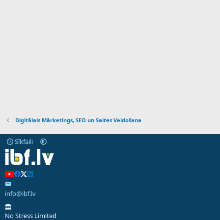
Digitālais Mārketings, SEO un Saites Veidošana
Sīkfaili
info@ibf.lv
No Stress Limited