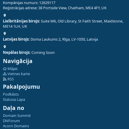
Kompānijas numurs: 12629117
Reģistrācijas adrese: 38 Portside View, Chatham, ME4 4FY, UK
Lielbritānijas birojs:
Suite M6, Old Library, St Faith Street, Maidstone,
ME14 1LH, UK
Latvijas birojs:
Doma Laukums 2, Rīga, LV-1050, Latvija
Nepālas birojs:
Coming Soon
Navigācija
Mājas
Vietnes karte
RSS
Pakalpojumu
Podkāsts
Statusa Lapa
Daļa no
Domain Summit
DNForum
Acorn Domains