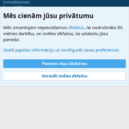
ConsultDomain
ForumNDD
Domainforum.ro
Mēs cienām jūsu privātumu
27.be
NamesLot
Mēs izmantojam nepieciešamos
sīkfailus
, lai nodrošinātu šīs
Hostmaria
vietnes darbību, un izvēles sīkfailus, lai uzlabotu jūsu
Atbalsts
pieredzi.
Sazinieties ar mums
Palīdzība
Skatīt papildu informāciju un konfigurēt savas preferences
Noteikumi un nosacījumi
Privātuma politika
Pieņemt visas sīkdatnes
Noraidīt izvēles sīkfailus
®
Community platform by XenForo
© 2010-2025 XenForo Ltd.