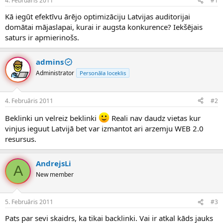
4. Februāris 2011
#1
n
a
a
t
Kā iegūt efektīvu ārējo optimizāciju Latvijas auditorijai
u
u
domātai mājaslapai, kurai ir augsta konkurence? Iekšējais
z
m
saturs ir apmierinošs.
s
s
ā
c
admins
ē
Administrator
Personāla loceklis
j
s
4. Februāris 2011
#2
Beklinki un velreiz beklinki
Reali nav daudz vietas kur
vinjus ieguut Latvijā bet var izmantot ari arzemju WEB 2.0
resursus.
AndrejsLi
A
New member
5. Februāris 2011
#3
Pats par sevi skaidrs, ka tikai backlinki. Vai ir atkal kāds jauks