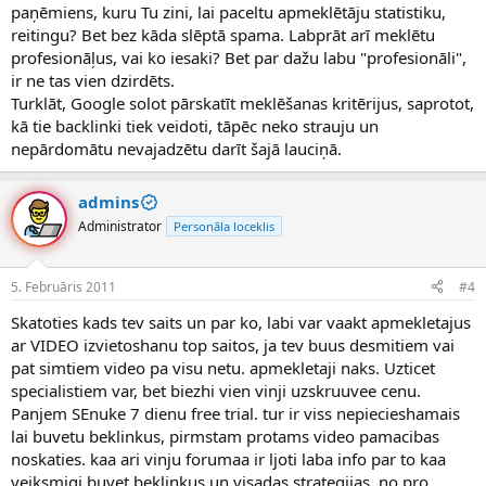
paņēmiens, kuru Tu zini, lai paceltu apmeklētāju statistiku,
reitingu? Bet bez kāda slēptā spama. Labprāt arī meklētu
profesionāļus, vai ko iesaki? Bet par dažu labu "profesionāli",
ir ne tas vien dzirdēts.
Turklāt, Google solot pārskatīt meklēšanas kritērijus, saprotot,
kā tie backlinki tiek veidoti, tāpēc neko strauju un
nepārdomātu nevajadzētu darīt šajā lauciņā.
admins
Administrator
Personāla loceklis
5. Februāris 2011
#4
Skatoties kads tev saits un par ko, labi var vaakt apmekletajus
ar VIDEO izvietoshanu top saitos, ja tev buus desmitiem vai
pat simtiem video pa visu netu. apmekletaji naks. Uzticet
specialistiem var, bet biezhi vien vinji uzskruuvee cenu.
Panjem SEnuke 7 dienu free trial. tur ir viss nepiecieshamais
lai buvetu beklinkus, pirmstam protams video pamacibas
noskaties. kaa ari vinju forumaa ir ljoti laba info par to kaa
veiksmigi buvet beklinkus un visadas strategijas, no pro