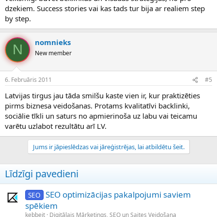
dzekiem. Success stories vai kas tads tur bija ar realiem step
by step.
nomnieks
N
New member
6. Februāris 2011
#5
Latvijas tirgus jau tāda smilšu kaste vien ir, kur praktizēties
pirms biznesa veidošanas. Protams kvalitatīvi backlinki,
sociālie tīkli un saturs no apmierinoša uz labu vai teicamu
varētu uzlabot rezultātu arī LV.
Jums ir jāpieslēdzas vai jāreģistrējas, lai atbildētu šeit.
Līdzīgi pavedieni
SEO optimizācijas pakalpojumi saviem
SEO
spēkiem
kebbeit
Digitālais Mārketings, SEO un Saites Veidošana