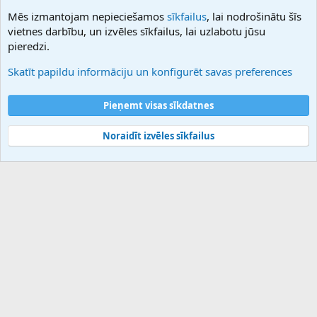
NamesLot
Mēs izmantojam nepieciešamos
sīkfailus
, lai nodrošinātu šīs
Hostmaria
vietnes darbību, un izvēles sīkfailus, lai uzlabotu jūsu
Atbalsts
pieredzi.
Sazinieties ar mums
Palīdzība
Skatīt papildu informāciju un konfigurēt savas preferences
Noteikumi un nosacījumi
Privātuma politika
Pieņemt visas sīkdatnes
Noraidīt izvēles sīkfailus
®
Community platform by XenForo
© 2010-2025 XenForo Ltd.