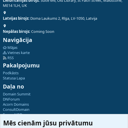
Lielbritānijas birojs:
Suite M6, Old Library, St Faith Street, Maidstone,
ME14 1LH, UK
Latvijas birojs:
Doma Laukums 2, Rīga, LV-1050, Latvija
Nepālas birojs:
Coming Soon
Navigācija
Mājas
Vietnes karte
RSS
Pakalpojumu
Podkāsts
Statusa Lapa
Daļa no
Domain Summit
DNForum
Acorn Domains
ConsultDomain
ForumNDD
Domainforum.ro
Mēs cienām jūsu privātumu
27.be