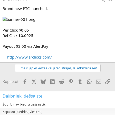
10. Augusts 2009
#1
n
a
a
t
Brand new PTC launched.
u
u
z
m
s
s
ā
c
Per Click $0.05
ē
Ref Click $0.0025
j
s
Payout $3.00 via AlertPay
http://www.arclicks.com/
Jums ir jāpieslēdzas vai jāreģistrējas, lai atbildētu šeit.
Facebook
X (Twitter)
Bluesky
LinkedIn
Reddit
Pinterest
Tumblr
WhatsApp
E-pasts
Sai
Koplietot:
Dalībnieki tiešsaistē
Šobrīd nav biedru tiešsaistē.
Kopā: 80 (biedri: 0, viesi: 80)