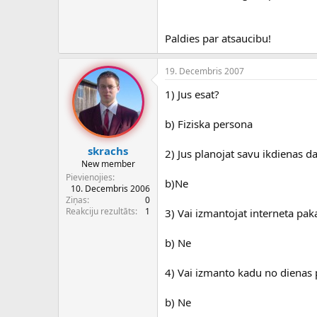
Paldies par atsaucibu!
19. Decembris 2007
1) Jus esat?
b) Fiziska persona
skrachs
2) Jus planojat savu ikdienas d
New member
Pievienojies
b)Ne
10. Decembris 2006
Ziņas
0
Reakciju rezultāts
1
3) Vai izmantojat interneta p
b) Ne
4) Vai izmanto kadu no diena
b) Ne