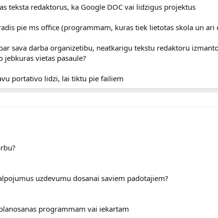
as teksta redaktorus, ka Google DOC vai lidzigus projektus
adis pie ms office (programmam, kuras tiek lietotas skola un ari ci
 par sava darba organizetibu, neatkarigu tekstu redaktoru izmant
o jebkuras vietas pasaule?
 portativo lidzi, lai tiktu pie failiem
arbu?
akalpojumus uzdevumu dosanai saviem padotajiem?
s planosanas programmam vai iekartam