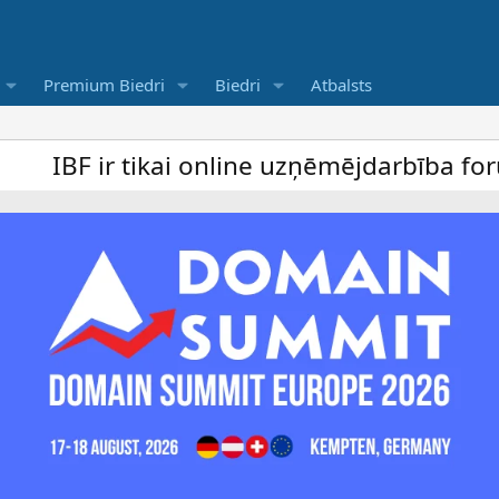
Premium Biedri
Biedri
Atbalsts
kai online uzņēmējdarbība forums un bezmak