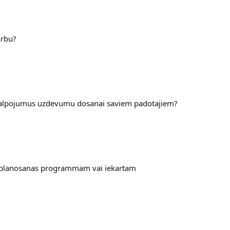
arbu?
akalpojumus uzdevumu dosanai saviem padotajiem?
s planosanas programmam vai iekartam