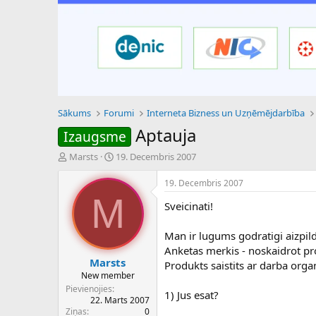
Sākums
Forumi
Interneta Bizness un Uzņēmējdarbība
Aptauja
Izaugsme
P
S
Marsts
19. Decembris 2007
a
ā
v
k
19. Decembris 2007
e
u
M
Sveicinati!
d
m
i
a
e
d
Man ir lugums godratigi aizpild
n
a
Anketas merkis - noskaidrot pro
a
t
Marsts
Produkts saistits ar darba org
u
u
New member
z
m
Pievienojies
1) Jus esat?
s
s
22. Marts 2007
ā
Ziņas
0