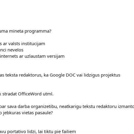
tajuma mineta programma?
 ar valsts institucijam
enci nevelos
 internets ar uzlaustam versijam
as teksta redaktorus, ka Google DOC vai lidzigus projektus
k stradat OfficeWord utml.
 par sava darba organizetibu, neatkarigu tekstu redaktoru izmant
o jebkuras vietas pasaule?
 portativo lidzi, lai tiktu pie failiem