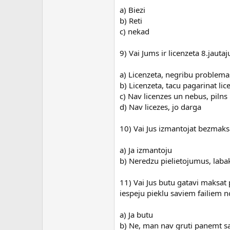
a) Biezi
b) Reti
c) nekad
9) Vai Jums ir licenzeta 8.jau
a) Licenzeta, negribu problemas
b) Licenzeta, tacu pagarinat lic
c) Nav licenzes un nebus, pilns
d) Nav licezes, jo darga
10) Vai Jus izmantojat bezmaks
a) Ja izmantoju
b) Neredzu pielietojumus, laba
11) Vai Jus butu gatavi maksat
iespeju pieklu saviem failiem n
a) Ja butu
b) Ne, man nav gruti panemt savu