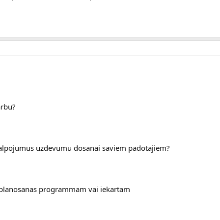
arbu?
akalpojumus uzdevumu dosanai saviem padotajiem?
s planosanas programmam vai iekartam