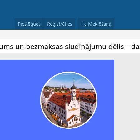
Pieslēgties
Reģistrēties
Meklēšana
sas sludinājumu dēlis – dalība ir bez mak