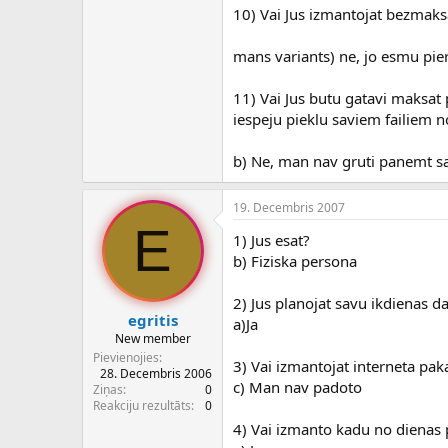
10) Vai Jus izmantojat bezmaks
mans variants) ne, jo esmu pier
11) Vai Jus butu gatavi maksat
iespeju pieklu saviem failiem n
b) Ne, man nav gruti panemt savu
19. Decembris 2007
E
1) Jus esat?
b) Fiziska persona
2) Jus planojat savu ikdienas d
egritis
a)Ja
New member
Pievienojies
3) Vai izmantojat interneta p
28. Decembris 2006
c) Man nav padoto
Ziņas
0
Reakciju rezultāts
0
4) Vai izmanto kadu no diena