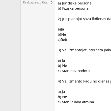
c
Reakciju rezultāts
0
a) Juridiska persona
ē
b) Fiziska persona
j
s
2) Jus planojat savu ikdienas d
a)Ja
b)Ne
c)Reti
3) Vai izmantojat interneta p
a) Ja
b) Ne
c) Man nav padoto
4) Vai izmanto kadu no diena
a) Ja
b) Ne
c) Man ir laba atmina