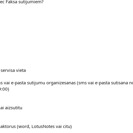
pec Faksa sutijumiem?
servisa vieta
s vai e-pasta sutijumu organizesanas (sms vai e-pasta sutisana no
9:00)
lai aizsutitu
edaktorus (word, LotusNotes vai citu)