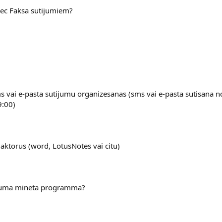
pec Faksa sutijumiem?
s vai e-pasta sutijumu organizesanas (sms vai e-pasta sutisana no
9:00)
edaktorus (word, LotusNotes vai citu)
tajuma mineta programma?