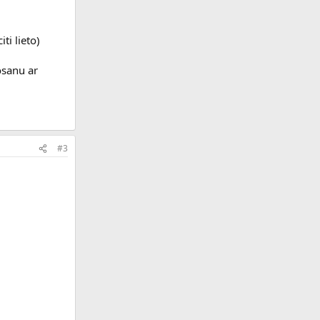
ti lieto)
osanu ar
#3