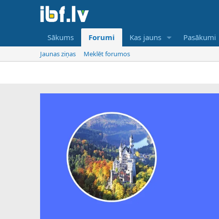
Sākums
Forumi
Kas jauns
Pasākumi
Jaunas ziņas
Meklēt forumos
IBF ir ti