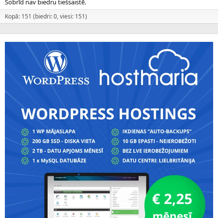
Šobrīd nav biedru tiešsaistē.
Kopā: 151 (biedri: 0, viesi: 151)