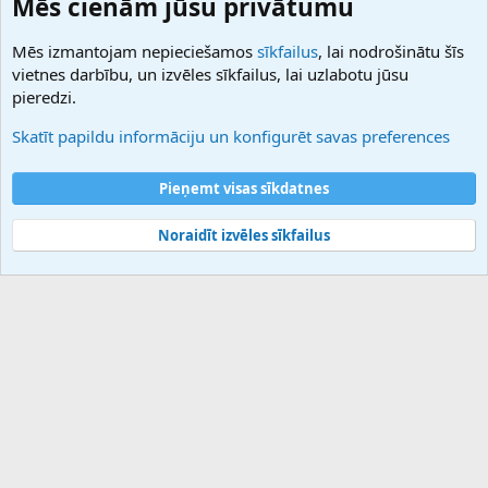
Mēs cienām jūsu privātumu
27.be
NamesLot
Mēs izmantojam nepieciešamos
sīkfailus
, lai nodrošinātu šīs
Hostmaria
vietnes darbību, un izvēles sīkfailus, lai uzlabotu jūsu
Atbalsts
pieredzi.
Sazinieties ar mums
Palīdzība
Skatīt papildu informāciju un konfigurēt savas preferences
Noteikumi un nosacījumi
Privātuma politika
Pieņemt visas sīkdatnes
Noraidīt izvēles sīkfailus
®
Community platform by XenForo
© 2010-2025 XenForo Ltd.