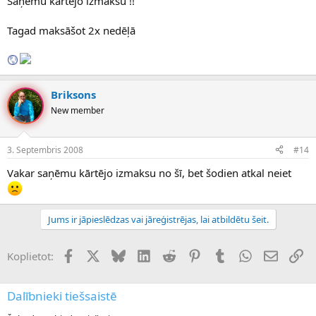
Saņēmu kārtējo izmaksu !!
Tagad maksāšot 2x nedēļā
Briksons
New member
3. Septembris 2008
#14
Vakar saņēmu kārtējo izmaksu no šī, bet šodien atkal neiet
Jums ir jāpieslēdzas vai jāreģistrējas, lai atbildētu šeit.
Facebook
X (Twitter)
Bluesky
LinkedIn
Reddit
Pinterest
Tumblr
WhatsApp
E-pasts
Sai
Koplietot:
Dalībnieki tiešsaistē