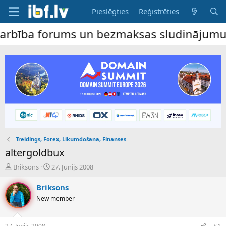
Pieslēgties
Reģistrēties
a forums un bezmaksas sludinājumu dēlis –
Treidings, Forex, Likumdošana, Finanses
altergoldbux
P
S
Briksons
27. Jūnijs 2008
a
ā
v
k
Briksons
e
u
New member
d
m
i
a
e
d