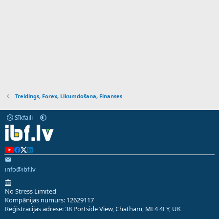
Treidings, Forex, Likumdošana, Finanses
Sīkfaili
info@ibf.lv
No Stress Limited
Kompānijas numurs: 12629117
Reģistrācijas adrese: 38 Portside View, Chatham, ME4 4FY, UK