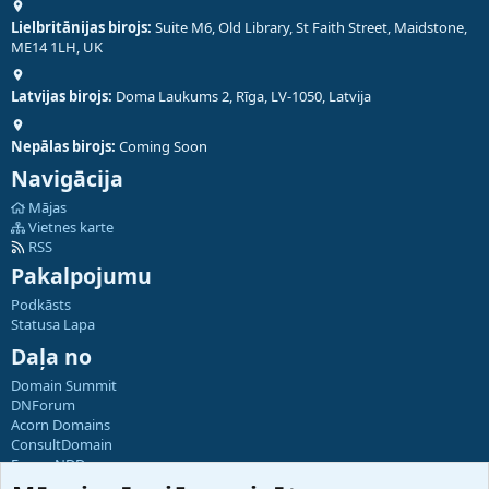
Lielbritānijas birojs:
Suite M6, Old Library, St Faith Street, Maidstone,
ME14 1LH, UK
Latvijas birojs:
Doma Laukums 2, Rīga, LV-1050, Latvija
Nepālas birojs:
Coming Soon
Navigācija
Mājas
Vietnes karte
RSS
Pakalpojumu
Podkāsts
Statusa Lapa
Daļa no
Domain Summit
DNForum
Acorn Domains
ConsultDomain
ForumNDD
Domainforum.ro