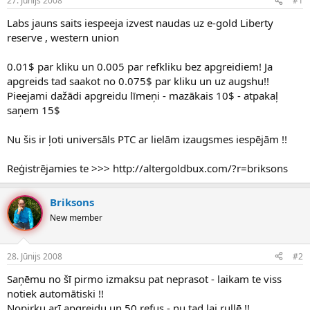
27. Jūnijs 2008
#1
n
a
a
t
Labs jauns saits iespeeja izvest naudas uz e-gold Liberty
u
u
reserve , western union
z
m
s
s
0.01$ par kliku un 0.005 par refkliku bez apgreidiem! Ja
ā
c
apgreids tad saakot no 0.075$ par kliku un uz augshu!!
ē
Pieejami dažādi apgreidu līmeņi - mazākais 10$ - atpakaļ
j
saņem 15$
s
Nu šis ir ļoti universāls PTC ar lielām izaugsmes iespējām !!
Reģistrējamies te >>> http://altergoldbux.com/?r=briksons
Briksons
New member
28. Jūnijs 2008
#2
Saņēmu no šī pirmo izmaksu pat neprasot - laikam te viss
notiek automātiski !!
Nopirku arī apgreidu un 50 refus - nu tad lai rullē !!