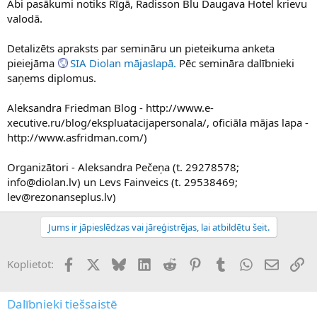
Abi pasākumi notiks Rīgā, Radisson Blu Daugava Hotel krievu
valodā.
Detalizēts apraksts par semināru un pieteikuma anketa
pieiejāma
SIA Diolan mājaslapā.
Pēc semināra dalībnieki
saņems diplomus.
Aleksandra Friedman Blog - http://www.e-
xecutive.ru/blog/ekspluatacijapersonala/, oficiāla mājas lapa -
http://www.asfridman.com/)
Organizātori - Aleksandra Pečeņa (t. 29278578;
info@diolan.lv) un Levs Fainveics (t. 29538469;
lev@rezonanseplus.lv)
Jums ir jāpieslēdzas vai jāreģistrējas, lai atbildētu šeit.
Facebook
X (Twitter)
Bluesky
LinkedIn
Reddit
Pinterest
Tumblr
WhatsApp
E-pasts
Sai
Koplietot:
Dalībnieki tiešsaistē