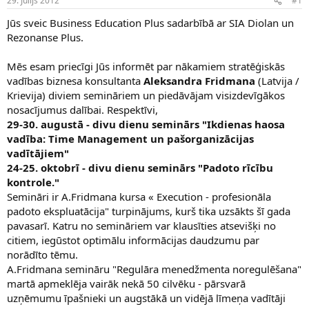
29. Jūlijs 2012
#1
n
a
a
t
Jūs sveic Business Education Plus sadarbībā ar SIA Diolan un
u
u
Rezonanse Plus.
z
m
s
s
Mēs esam priecīgi Jūs informēt par nākamiem stratēģiskās
ā
c
vadības biznesa konsultanta
Aleksandra Fridmana
(Latvija /
ē
Krievija) diviem semināriem un piedāvājam visizdevīgākos
j
nosacījumus dalībai. Respektīvi,
s
29-30. augustā - divu dienu seminārs "Ikdienas haosa
vadība: Time Management un pašorganizācijas
vadītājiem"
24-25. oktobrī - divu dienu seminārs "Padoto rīcību
kontrole."
Semināri ir A.Fridmana kursa « Execution - profesionāla
padoto ekspluatācija" turpinājums, kurš tika uzsākts šī gada
pavasarī. Katru no semināriem var klausīties atsevišķi no
citiem, iegūstot optimālu informācijas daudzumu par
norādīto tēmu.
A.Fridmana semināru "Regulāra menedžmenta noregulēšana"
martā apmeklēja vairāk nekā 50 cilvēku - pārsvarā
uzņēmumu īpašnieki un augstākā un vidējā līmeņa vadītāji