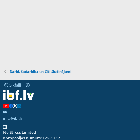
Darbi, Sadarbība un Citi Sludinājumi
Sīkfaili
info@ibf.lv
No Stress Limited
Kompānijas numurs: 12629117