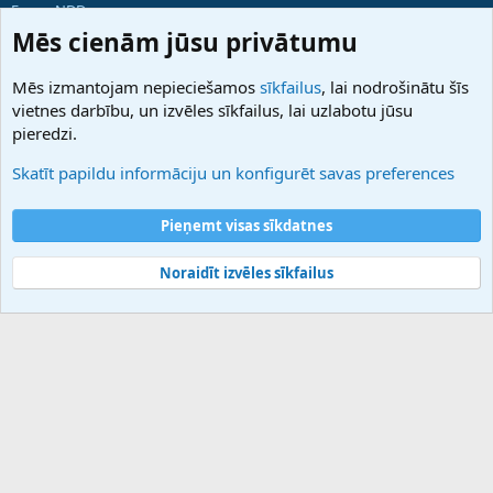
ForumNDD
Domainforum.ro
Mēs cienām jūsu privātumu
27.be
NamesLot
Mēs izmantojam nepieciešamos
sīkfailus
, lai nodrošinātu šīs
Hostmaria
vietnes darbību, un izvēles sīkfailus, lai uzlabotu jūsu
Atbalsts
pieredzi.
Sazinieties ar mums
Palīdzība
Skatīt papildu informāciju un konfigurēt savas preferences
Noteikumi un nosacījumi
Privātuma politika
Pieņemt visas sīkdatnes
Noraidīt izvēles sīkfailus
®
Community platform by XenForo
© 2010-2025 XenForo Ltd.