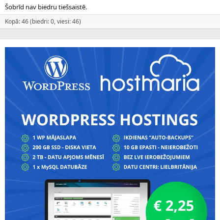
Šobrīd nav biedru tiešsaistē.
Kopā: 46 (biedri: 0, viesi: 46)