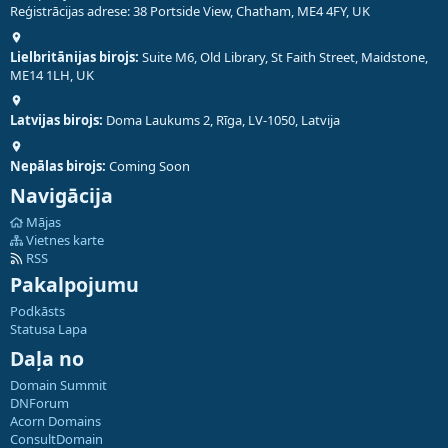
Reģistrācijas adrese: 38 Portside View, Chatham, ME4 4FY, UK
Lielbritānijas birojs:
Suite M6, Old Library, St Faith Street, Maidstone,
ME14 1LH, UK
Latvijas birojs:
Doma Laukums 2, Rīga, LV-1050, Latvija
Nepālas birojs:
Coming Soon
Navigācija
Mājas
Vietnes karte
RSS
Pakalpojumu
Podkāsts
Statusa Lapa
Daļa no
Domain Summit
DNForum
Acorn Domains
ConsultDomain