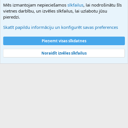
NamesLot
Mēs izmantojam nepieciešamos
sīkfailus
, lai nodrošinātu šīs
Hostmaria
vietnes darbību, un izvēles sīkfailus, lai uzlabotu jūsu
Atbalsts
pieredzi.
Sazinieties ar mums
Palīdzība
Skatīt papildu informāciju un konfigurēt savas preferences
Noteikumi un nosacījumi
Privātuma politika
Pieņemt visas sīkdatnes
Noraidīt izvēles sīkfailus
®
Community platform by XenForo
© 2010-2025 XenForo Ltd.