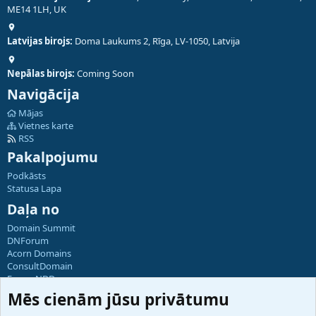
ME14 1LH, UK
Latvijas birojs:
Doma Laukums 2, Rīga, LV-1050, Latvija
Nepālas birojs:
Coming Soon
Navigācija
Mājas
Vietnes karte
RSS
Pakalpojumu
Podkāsts
Statusa Lapa
Daļa no
Domain Summit
DNForum
Acorn Domains
ConsultDomain
ForumNDD
Domainforum.ro
Mēs cienām jūsu privātumu
27.be