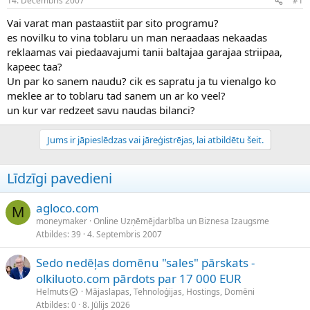
14. Decembris 2007
#1
n
a
a
t
Vai varat man pastaastiit par sito programu?
u
u
es novilku to vina toblaru un man neraadaas nekaadas
z
m
reklaamas vai piedaavajumi tanii baltajaa garajaa striipaa,
s
s
kapeec taa?
ā
c
Un par ko sanem naudu? cik es sapratu ja tu vienalgo ko
ē
meklee ar to toblaru tad sanem un ar ko veel?
j
un kur var redzeet savu naudas bilanci?
s
Jums ir jāpieslēdzas vai jāreģistrējas, lai atbildētu šeit.
Līdzīgi pavedieni
agloco.com
M
moneymaker
Online Uzņēmējdarbība un Biznesa Izaugsme
Atbildes
39
4. Septembris 2007
Sedo nedēļas domēnu "sales" pārskats -
olkiluoto.com pārdots par 17 000 EUR
Helmuts
Mājaslapas, Tehnoloģijas, Hostings, Domēni
Atbildes
0
8. Jūlijs 2026