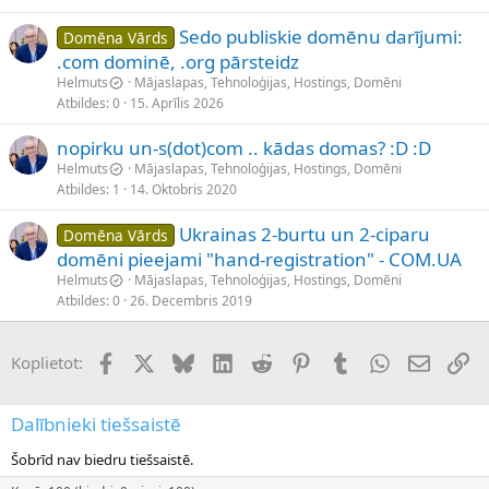
Sedo publiskie domēnu darījumi:
Domēna Vārds
.com dominē, .org pārsteidz
Helmuts
Mājaslapas, Tehnoloģijas, Hostings, Domēni
Atbildes
0
15. Aprīlis 2026
nopirku un-s(dot)com .. kādas domas? :D :D
Helmuts
Mājaslapas, Tehnoloģijas, Hostings, Domēni
Atbildes
1
14. Oktobris 2020
Ukrainas 2-burtu un 2-ciparu
Domēna Vārds
domēni pieejami "hand-registration" - COM.UA
Helmuts
Mājaslapas, Tehnoloģijas, Hostings, Domēni
Atbildes
0
26. Decembris 2019
Facebook
X (Twitter)
Bluesky
LinkedIn
Reddit
Pinterest
Tumblr
WhatsApp
E-pasts
Sai
Koplietot:
Dalībnieki tiešsaistē
Šobrīd nav biedru tiešsaistē.