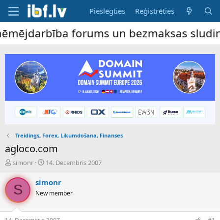
Pieslēgties
Reģistrēties
ējdarbība forums un bezmaksas sludinājumu
Treidings, Forex, Likumdošana, Finanses
agloco.com
P
S
simonr
14. Decembris 2007
a
ā
v
k
simonr
S
e
u
New member
d
m
i
a
e
d