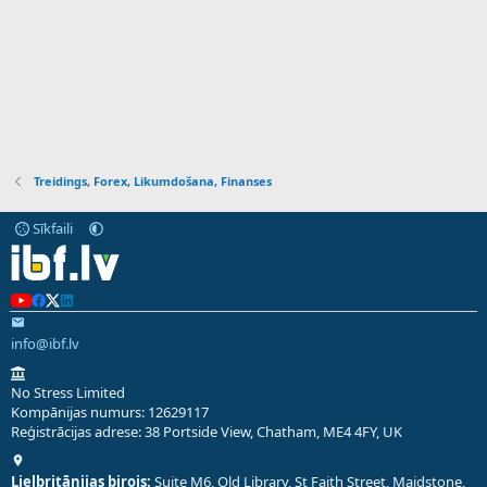
Treidings, Forex, Likumdošana, Finanses
Sīkfaili
info@ibf.lv
No Stress Limited
Kompānijas numurs: 12629117
Reģistrācijas adrese: 38 Portside View, Chatham, ME4 4FY, UK
Lielbritānijas birojs:
Suite M6, Old Library, St Faith Street, Maidstone,