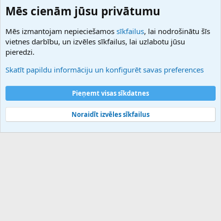
Domainforum.ro
Mēs cienām jūsu privātumu
27.be
NamesLot
Mēs izmantojam nepieciešamos
sīkfailus
, lai nodrošinātu šīs
Hostmaria
vietnes darbību, un izvēles sīkfailus, lai uzlabotu jūsu
Atbalsts
pieredzi.
Sazinieties ar mums
Palīdzība
Skatīt papildu informāciju un konfigurēt savas preferences
Noteikumi un nosacījumi
Privātuma politika
Pieņemt visas sīkdatnes
Noraidīt izvēles sīkfailus
®
Community platform by XenForo
© 2010-2025 XenForo Ltd.