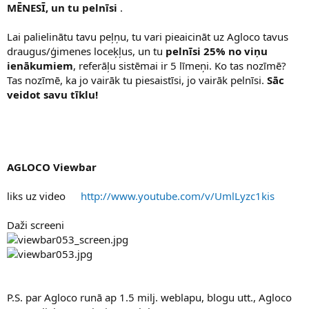
MĒNESĪ, un tu pelnīsi
.
Lai palielinātu tavu peļņu, tu vari pieaicināt uz Agloco tavus
draugus/ģimenes loceķļus, un tu
pelnīsi 25% no viņu
ienākumiem
, referāļu sistēmai ir 5 līmeņi. Ko tas nozīmē?
Tas nozīmē, ka jo vairāk tu piesaistīsi, jo vairāk pelnīsi.
Sāc
veidot savu tīklu!
AGLOCO Viewbar
liks uz video
http://www.youtube.com/v/UmlLyzc1kis
Daži screeni
P.S. par Agloco runā ap 1.5 milj. weblapu, blogu utt., Agloco