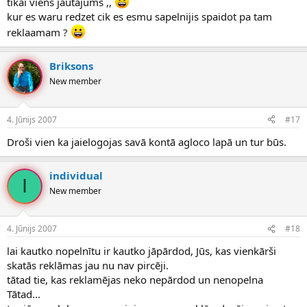
tikai viens jautajums ,,
kur es waru redzet cik es esmu sapelnijis spaidot pa tam
reklaamam ?
Briksons
New member
4. Jūnijs 2007
#17
Droši vien ka jaielogojas savā kontā agloco lapā un tur būs.
individual
I
New member
4. Jūnijs 2007
#18
lai kautko nopelnītu ir kautko jāpārdod, Jūs, kas vienkārši
skatās reklāmas jau nu nav pircēji.
tātad tie, kas reklamējas neko nepārdod un nenopelna
Tātad...