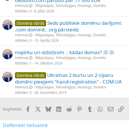
olkiluoto.com pārdots par 17 000 EUR
Helmuts
Mājaslapas, Tehnoloģijas, Hostings, Domēni
Atbildes
0
8. Jūlijs 2026
Sedo publiskie domēnu darījumi:
Domēna Vārds
.com dominē, .org pārsteidz
Helmuts
Mājaslapas, Tehnoloģijas, Hostings, Domēni
Atbildes
0
15. Aprīlis 2026
nopirku un-s(dot)com .. kādas domas? :D :D
Helmuts
Mājaslapas, Tehnoloģijas, Hostings, Domēni
Atbildes
1
14. Oktobris 2020
Ukrainas 2-burtu un 2-ciparu
Domēna Vārds
domēni pieejami "hand-registration" - COM.UA
Helmuts
Mājaslapas, Tehnoloģijas, Hostings, Domēni
Atbildes
0
26. Decembris 2019
Facebook
X (Twitter)
Bluesky
LinkedIn
Reddit
Pinterest
Tumblr
WhatsApp
E-pasts
Sai
Koplietot:
Dalībnieki tiešsaistē