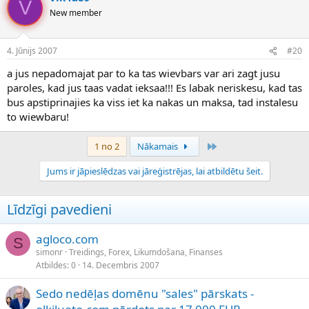
V
New member
4. Jūnijs 2007
#20
a jus nepadomajat par to ka tas wievbars var ari zagt jusu
paroles, kad jus taas vadat ieksaa!!! Es labak neriskesu, kad tas
bus apstiprinajies ka viss iet ka nakas un maksa, tad instalesu
to wiewbaru!
Pēdējais
1 no 2
Nākamais
Jums ir jāpieslēdzas vai jāreģistrējas, lai atbildētu šeit.
Līdzīgi pavedieni
agloco.com
S
simonr
Treidings, Forex, Likumdošana, Finanses
Atbildes
0
14. Decembris 2007
Sedo nedēļas domēnu "sales" pārskats -