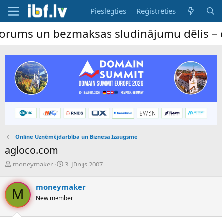
Pieslēgties
Reģistrēties
 bezmaksas sludinājumu dēlis – dalība ir 
Online Uzņēmējdarbība un Biznesa Izaugsme
agloco.com
P
S
moneymaker
3. Jūnijs 2007
a
ā
v
k
moneymaker
e
u
M
New member
d
m
i
a
e
d