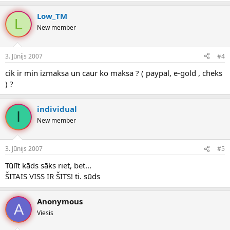
Low_TM
L
New member
3. Jūnijs 2007
#4
cik ir min izmaksa un caur ko maksa ? ( paypal, e-gold , cheks
) ?
individual
I
New member
3. Jūnijs 2007
#5
Tūlīt kāds sāks riet, bet...
ŠITAIS VISS IR ŠITS! ti. sūds
Anonymous
A
Viesis