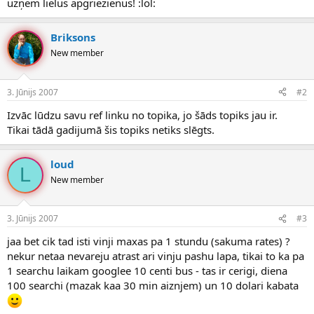
uzņem lielus apgriezienus! :lol:
Briksons
New member
3. Jūnijs 2007
#2
Izvāc lūdzu savu ref linku no topika, jo šāds topiks jau ir.
Tikai tādā gadijumā šis topiks netiks slēgts.
loud
L
New member
3. Jūnijs 2007
#3
jaa bet cik tad isti vinji maxas pa 1 stundu (sakuma rates) ?
nekur netaa nevareju atrast ari vinju pashu lapa, tikai to ka pa
1 searchu laikam googlee 10 centi bus - tas ir cerigi, diena
100 searchi (mazak kaa 30 min aiznjem) un 10 dolari kabata