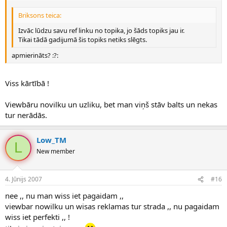
Briksons teica:
Izvāc lūdzu savu ref linku no topika, jo šāds topiks jau ir.
Tikai tādā gadijumā šis topiks netiks slēgts.
apmierināts? :?:
Viss kārtībā !
Viewbāru novilku un uzliku, bet man viņš stāv balts un nekas
tur nerādās.
Low_TM
L
New member
4. Jūnijs 2007
#16
nee ,, nu man wiss iet pagaidam ,,
viewbar nowilku un wisas reklamas tur strada ,, nu pagaidam
wiss iet perfekti ,, !