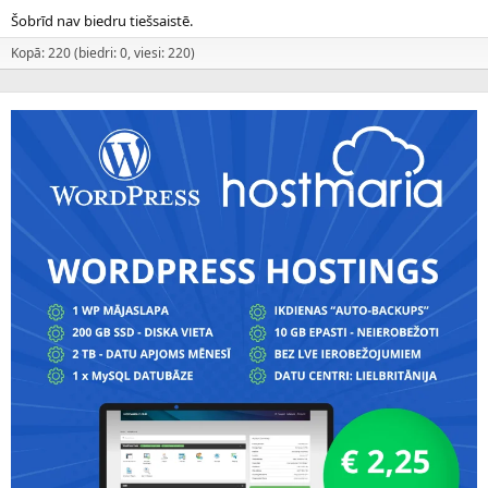
Šobrīd nav biedru tiešsaistē.
Kopā: 220 (biedri: 0, viesi: 220)