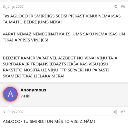
3. Jūnijs 2007
#6
Tas AGLOCO IR SMIRDĪGS SūDS! PIEKĀST VIŅU! NEMAKSĀS
TĀ MAITU BEDRE JUMS NEKĀ!
vARAT NEMAZ NEMĒĢINĀT! KA ES JUMS SAKU NEMAKSĀS UN
TIKAI APPISĪS VIŅI JūS!
BĒDZIET KAMĒR VARAT VEL AIZBĒGT NO VIŅA! VIŅU TAJĀ
SURFBĀRĀ IR TROJĀNS IEBĀZTS IEKŠĀ KAS VISU JūSU
RAKSTĪTO NOSūTA UZ VIŅU FTP SERVERI NU PARASTI
SKAMERI TIKAI LIELĀKĀ MĒRĀ!
Anonymous
A
Viesis
3. Jūnijs 2007
#7
AGLOCO- TU SMIRDI! UN MĒS TO VISI ZINĀM!