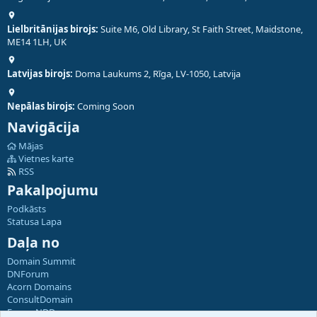
Lielbritānijas birojs:
Suite M6, Old Library, St Faith Street, Maidstone,
ME14 1LH, UK
Latvijas birojs:
Doma Laukums 2, Rīga, LV-1050, Latvija
Nepālas birojs:
Coming Soon
Navigācija
Mājas
Vietnes karte
RSS
Pakalpojumu
Podkāsts
Statusa Lapa
Daļa no
Domain Summit
DNForum
Acorn Domains
ConsultDomain
ForumNDD