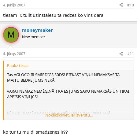
4. Jūnijs 2007
#10
tiesam ir. tulit uzinstalesu ta redzes ko vins dara
moneymaker
M
New member
4. Jūnijs 2007
#11
Paukz teica:
Tas AGLOCO IR SMIRDĪGS SūDS! PIEKĀST VIŅU! NEMAKSĀS TĀ
MAITU BEDRE JUMS NEKĀ!
vARAT NEMAZ NEMĒĢINĀT! KA ES JUMS SAKU NEMAKSĀS UN TIKAI
APPISĪS VIŅI JūS!
BĒDZIET KAMĒR VARAT VEL AIZBĒGT NO VIŅA! VIŅU TAJĀ
Noklikšķiniet, lai izvērstu...
SURFBĀRĀ IR TROJĀNS IEBĀZTS IEKŠĀ KAS VISU JūSU RAKSTĪTO
NOSūTA UZ VIŅU FTP SERVERI NU PARASTI SKAMERI TIKAI LIELĀKĀ
MĒRĀ!
ko tur tu muldi smadzenes ir??