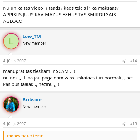
Nu un ka tas video ir taads? kads teicis ir ka maksaas?
APPISIIS JUUS KAA MAZUS EZHUS TAS SMIRDIIGAIS
AGLOCO!
Low_TM
L
New member
4. Jūnijs 2007
#14
manuprat tas tiesham ir SCAM ,, !
nu nez ,, itkaa jau pagaidam wiss izskataas tiiri normali ,, bet
kas bus taalak ,, nezinu ,, !
Briksons
New member
4. Jūnijs 2007
#15
moneymaker teica: