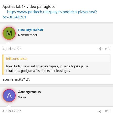
Apsties labāk video par agloco
http://www.podtech.net/player/podtech-player.swf?
bc=3F34K2L1
moneymaker
M
New member
4. Jūnijs 2007
#12
Briksons teica:
Izvāc lūdzu savu ref linku no topika, jo šāds topiks jau ir.
Tikai tādā gadijumā šis topiks netiks slēgts.
apmierināts? :?:
Anonymous
A
Viesis
4. Jūnijs 2007
#13