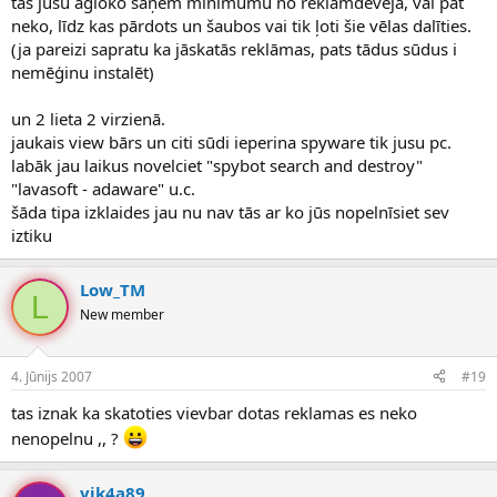
tas jūsu agloko saņem minimumu no reklāmdevēja, vai pat
neko, līdz kas pārdots un šaubos vai tik ļoti šie vēlas dalīties.
(ja pareizi sapratu ka jāskatās reklāmas, pats tādus sūdus i
nemēģinu instalēt)
un 2 lieta 2 virzienā.
jaukais view bārs un citi sūdi ieperina spyware tik jusu pc.
labāk jau laikus novelciet "spybot search and destroy"
"lavasoft - adaware" u.c.
šāda tipa izklaides jau nu nav tās ar ko jūs nopelnīsiet sev
iztiku
Low_TM
L
New member
4. Jūnijs 2007
#19
tas iznak ka skatoties vievbar dotas reklamas es neko
nenopelnu ,, ?
vik4a89