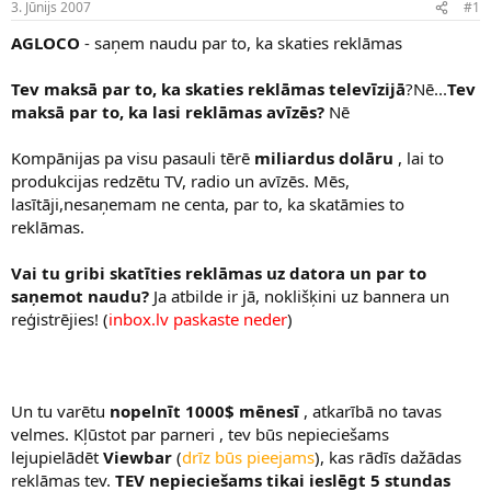
3. Jūnijs 2007
#1
n
a
a
t
AGLOCO
- saņem naudu par to, ka skaties reklāmas
u
u
z
m
s
s
Tev maksā par to, ka skaties reklāmas televīzijā
?Nē...
Tev
ā
maksā par to, ka lasi reklāmas avīzēs?
Nē
c
ē
Kompānijas pa visu pasauli tērē
miliardus dolāru
, lai to
j
produkcijas redzētu TV, radio un avīzēs. Mēs,
s
lasītāji,nesaņemam ne centa, par to, ka skatāmies to
reklāmas.
Vai tu gribi skatīties reklāmas uz datora un par to
saņemot naudu?
Ja atbilde ir jā, noklišķini uz bannera un
reģistrējies! (
inbox.lv paskaste neder
)
Un tu varētu
nopelnīt 1000$ mēnesī
, atkarībā no tavas
velmes. Kļūstot par parneri , tev būs nepieciešams
lejupielādēt
Viewbar
(
drīz būs pieejams
), kas rādīs dažādas
reklāmas tev.
TEV nepieciešams tikai ieslēgt 5 stundas