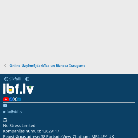
Online Uzņēmējdarbība un Biznesa Izaugsme
Sīkfaili
info@ibf.lv
No Stress Limited
Kompānijas numurs: 12629117
Reģistrācijas adrese: 38 Portside View, Chatham, ME4 4FY, UK