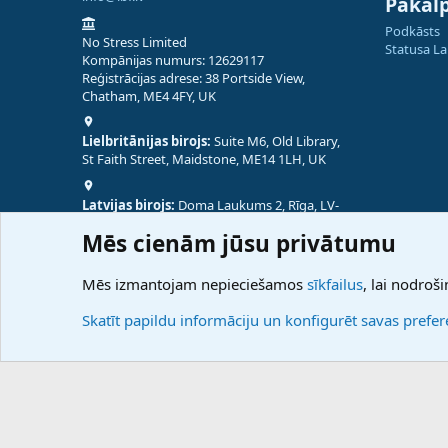
Pakal
Podkāsts
No Stress Limited
Statusa L
Kompānijas numurs: 12629117
Reģistrācijas adrese: 38 Portside View,
Chatham, ME4 4FY, UK
Lielbritānijas birojs:
Suite M6, Old Library,
St Faith Street, Maidstone, ME14 1LH, UK
Latvijas birojs:
Doma Laukums 2, Rīga, LV-
1050, Latvija
Mēs cienām jūsu privātumu
Nepālas birojs:
Coming Soon
Mēs izmantojam nepieciešamos
sīkfailus
, lai nodroši
Skatīt papildu informāciju un konfigurēt savas prefe