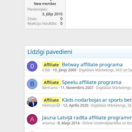
New member
Pievienojies
3. Jūlijs 2010
Ziņas
0
Reakciju rezultāts
0
Līdzīgi pavedieni
Betway affiliate programa
Affiliate
0
0.8lb
10. Jūnijs 2009
Digitālais Mārketings, SEO un S
Speelu affiliate programa
Affiliate
B
Bertrams
11. Novembris 2007
Digitālais Mārketings
Kāds nodarbojas ar sports bett
Affiliate
Helmuts
12. Aprīlis 2020
Digitālais Mārketings, S
Jauna Latvijā radīta affiliate program
A
artariuz
8. Maijs 2014
Online Uzņēmējdarbība un Bi