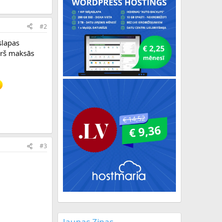
#2
slapas
kurš maksās
#3
Jaunas Ziņas