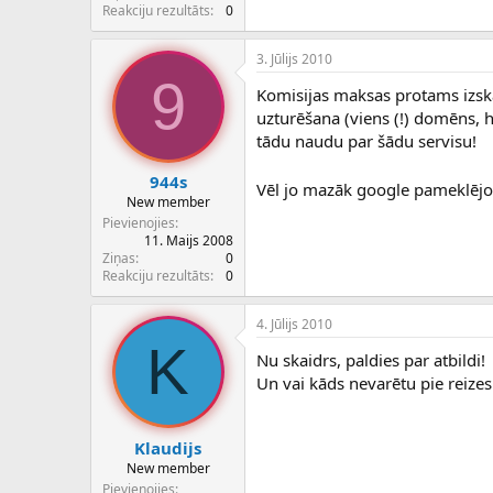
c
Reakciju rezultāts
0
ē
j
3. Jūlijs 2010
s
9
Komisijas maksas protams izska
uzturēšana (viens (!) domēns, h
tādu naudu par šādu servisu!
944s
Vēl jo mazāk google pameklējot
New member
Pievienojies
11. Maijs 2008
Ziņas
0
Reakciju rezultāts
0
4. Jūlijs 2010
K
Nu skaidrs, paldies par atbildi!
Un vai kāds nevarētu pie reizes
Klaudijs
New member
Pievienojies