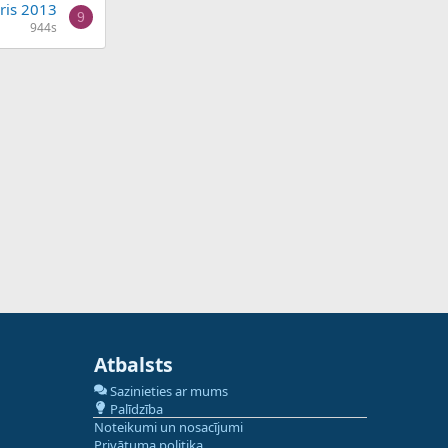
ris 2013
9
944s
Atbalsts
Sazinieties ar mums
Palīdzība
Noteikumi un nosacījumi
Privātuma politika