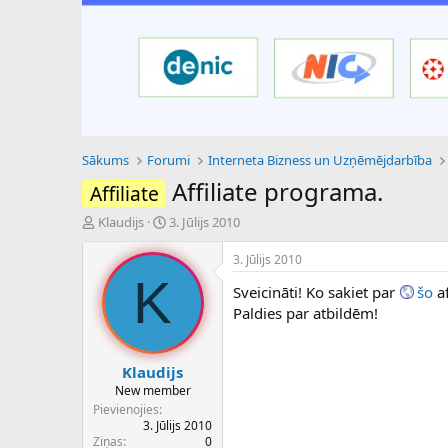
Sākums
Forumi
Interneta Bizness un Uzņēmējdarbība
Affiliate programa.
Affiliate
P
S
Klaudijs
3. Jūlijs 2010
a
ā
v
k
3. Jūlijs 2010
e
u
K
Sveicināti! Ko sakiet par
šo
af
d
m
i
a
Paldies par atbildēm!
e
d
n
a
a
t
Klaudijs
u
u
New member
z
m
Pievienojies
s
s
3. Jūlijs 2010
ā
Ziņas
0