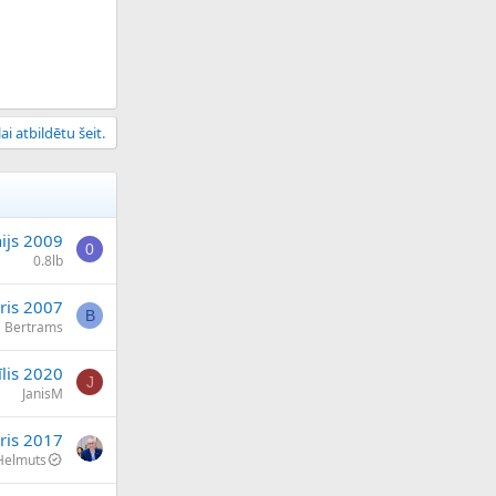
ai atbildētu šeit.
nijs 2009
0
0.8lb
ris 2007
B
Bertrams
īlis 2020
J
JanisM
ris 2017
Helmuts