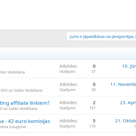
Jums ir jāpieslēdzas vai jāreģistrējas, l
Atbildes
0
10. Jū
Skatījumi
37
aites Veidošana
Atbildes
0
11. Novemb
Skatījumi
39
, SEO un Saites Veidošana
ing affiliate linkiem?
Atbildes
2
23. Apr
Skatījumi
187
EO un Saites Veidošana
ma - 42 euro komisijas
Atbildes
5
21. Oktob
Skatījumi
170
znesa Izaugsme