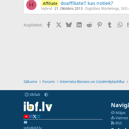
doaffiliate!! kas notiek?
Affiliate
H
Hybrid
21. Oktobris 2013
Digitālais Mārketings, SEO
Facebook
X (Twitter)
Bluesky
LinkedIn
Reddit
Pinterest
Tumblr
Wh
Koplietot:
Sākums
Forumi
Interneta Bizness un Uzņēmējdarbība
Sīkfaili
Navigā
Mājas
Vietnes
RSS
info@ibf.lv