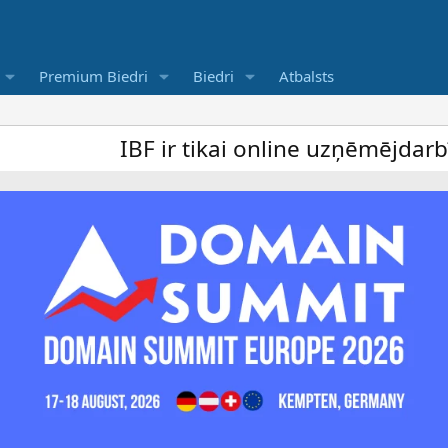
Premium Biedri
Biedri
Atbalsts
IBF ir tikai online uzņēmējdarbība forums