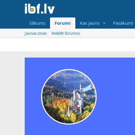
Sākums
Forumi
Kas jauns
Pasākumi
Jaunas ziņas
Meklēt forumos