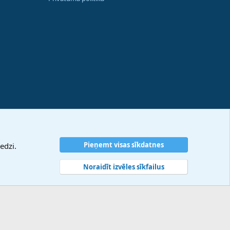
Pieņemt visas sīkdatnes
edzi.
Noraidīt izvēles sīkfailus