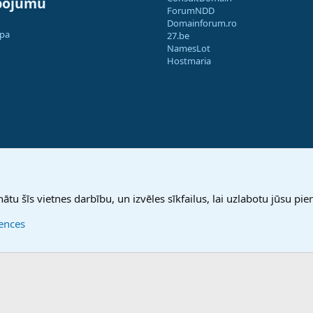
pojumu
ForumNDD
Domainforum.ro
apa
27.be
NamesLot
Hostmaria
nātu šīs vietnes darbību, un izvēles sīkfailus, lai uzlabotu jūsu pier
rences
®
Community platform by XenForo
© 2010-2025 XenForo Ltd.