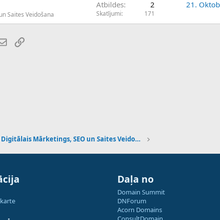
Atbildes
2
21. Oktob
Skatījumi
171
 un Saites Veidošana
atsApp
E-pasts
Saiti
Digitālais Mārketings, SEO un Saites Veidošana
cija
Daļa no
Domain Summit
 karte
DNForum
Acorn Domains
ConsultDomain