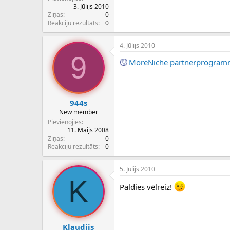
3. Jūlijs 2010
Ziņas
0
Reakciju rezultāts
0
4. Jūlijs 2010
9
MoreNiche partnerprogra
944s
New member
Pievienojies
11. Maijs 2008
Ziņas
0
Reakciju rezultāts
0
5. Jūlijs 2010
K
Paldies vēlreiz!
Klaudijs