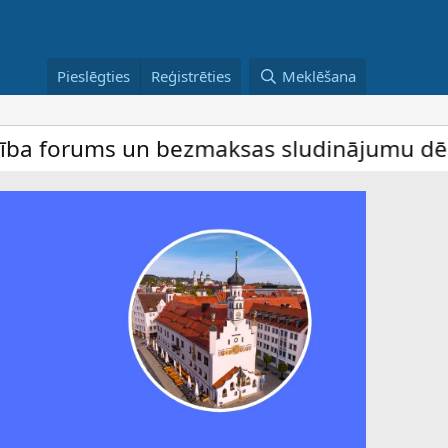
Pieslēgties
Reģistrēties
Meklēšana
 un bezmaksas sludinājumu dēlis – dalība 