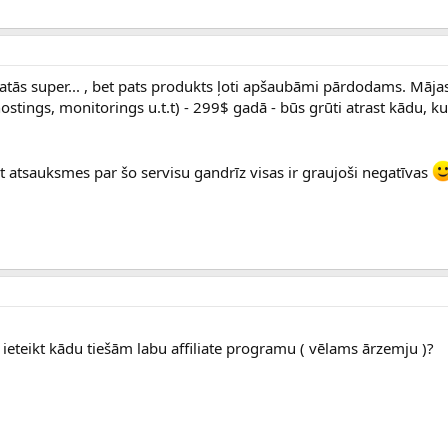
tās super... , bet pats produkts ļoti apšaubāmi pārdodams. Māja
ostings, monitorings u.t.t) - 299$ gadā - būs grūti atrast kādu, 
 atsauksmes par šo servisu gandrīz visas ir graujoši negatīvas
 ieteikt kādu tiešām labu affiliate programu ( vēlams ārzemju )?