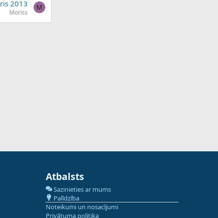
ris 2013
M
Moriss
Atbalsts
Sazinieties ar mums
Palīdzība
Noteikumi un nosacījumi
Privātuma politika