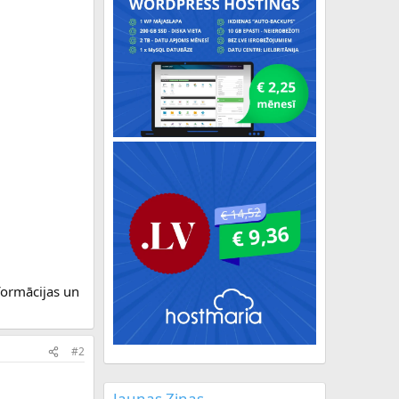
formācijas un
#2
Jaunas Ziņas