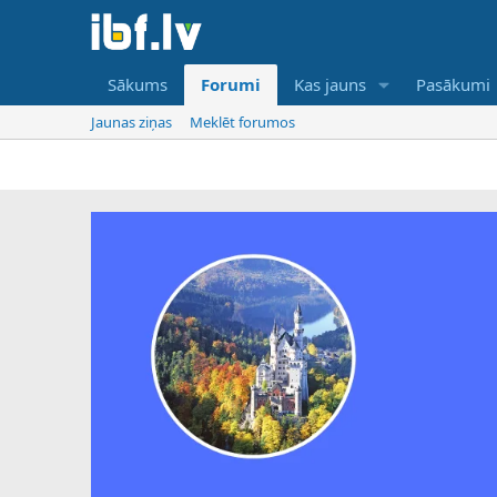
Sākums
Forumi
Kas jauns
Pasākumi
Jaunas ziņas
Meklēt forumos