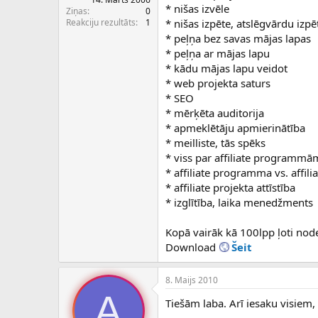
c
* nišas izvēle
Ziņas
0
ē
Reakciju rezultāts
1
* nišas izpēte, atslēgvārdu izpē
j
* peļņa bez savas mājas lapas
s
* peļņa ar mājas lapu
* kādu mājas lapu veidot
* web projekta saturs
* SEO
* mērķēta auditorija
* apmeklētāju apmierinātība
* meilliste, tās spēks
* viss par affiliate programmām ,
* affiliate programma vs. affilia
* affiliate projekta attīstība
* izglītība, laika menedžments
Kopā vairāk kā 100lpp ļoti nod
Download
Šeit
8. Maijs 2010
A
Tiešām laba. Arī iesaku visiem, k