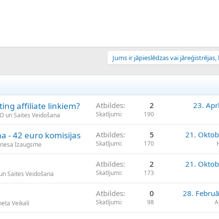
Jums ir jāpieslēdzas vai jāreģistrējas, l
ing affiliate linkiem?
Atbildes
2
23. Apr
Skatījumi
190
EO un Saites Veidošana
ma - 42 euro komisijas
Atbildes
5
21. Oktob
Skatījumi
170
znesa Izaugsme
Atbildes
2
21. Oktob
Skatījumi
173
 un Saites Veidošana
Atbildes
0
28. Februā
Skatījumi
98
A
eta Veikali