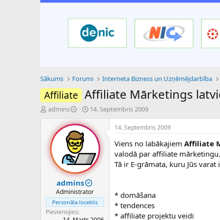
Sākums
Forumi
Interneta Bizness un Uzņēmējdarbība
Affiliate Mārketings latvi
Affiliate
P
S
admins
14. Septembris 2009
a
ā
v
k
14. Septembris 2009
e
u
Viens no labākajiem
Affiliate
d
m
i
a
valodā par affiliate mārketingu
e
d
Tā ir E-grāmata, kuru Jūs varat 
n
a
a
t
admins
u
u
Administrator
* domāšana
z
m
Personāla loceklis
* tendences
s
s
Pievienojies
ā
* affiliate projektu veidi
14. Marts 2006