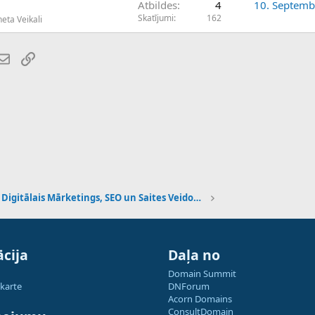
Atbildes
4
10. Septemb
Skatījumi
162
eta Veikali
atsApp
E-pasts
Saiti
Digitālais Mārketings, SEO un Saites Veidošana
cija
Daļa no
Domain Summit
 karte
DNForum
Acorn Domains
ConsultDomain