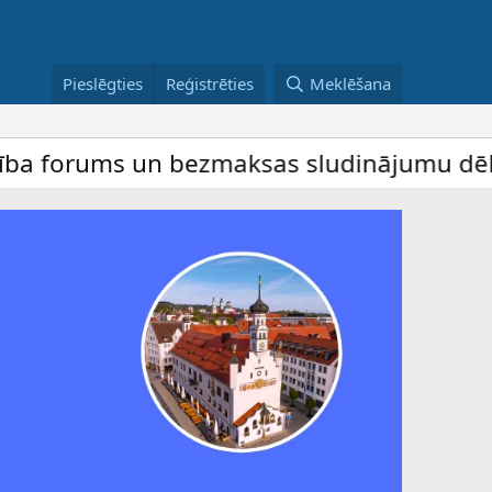
Pieslēgties
Reģistrēties
Meklēšana
ms un bezmaksas sludinājumu dēlis – dalība