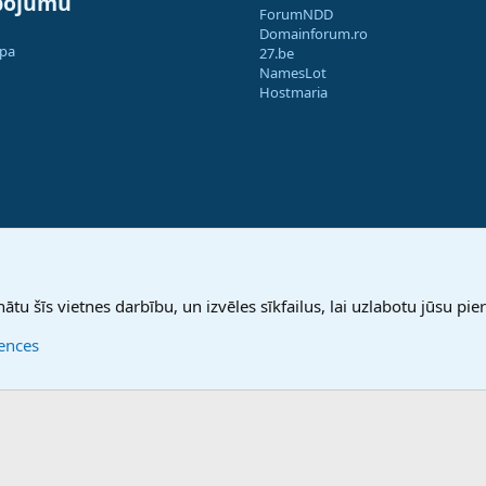
pojumu
ForumNDD
Domainforum.ro
apa
27.be
NamesLot
Hostmaria
nātu šīs vietnes darbību, un izvēles sīkfailus, lai uzlabotu jūsu pier
rences
®
Community platform by XenForo
© 2010-2025 XenForo Ltd.