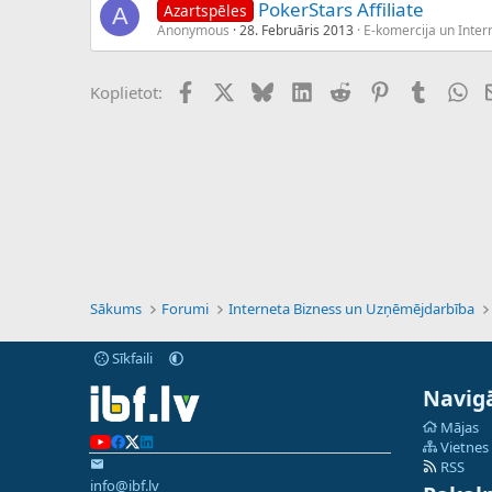
PokerStars Affiliate
Azartspēles
A
Anonymous
28. Februāris 2013
E-komercija un Intern
Facebook
X (Twitter)
Bluesky
LinkedIn
Reddit
Pinterest
Tumblr
Wh
Koplietot:
Sākums
Forumi
Interneta Bizness un Uzņēmējdarbība
Sīkfaili
Navigā
Mājas
Vietnes
RSS
info@ibf.lv