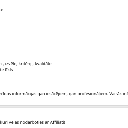
te
 izvēle, kritēriji, kvalitāte
te tīkls
erīgas informācijas gan iesācējiem, gan profesionāļiem. Vairāk in
uri vēlas nodarboties ar Affiliati!