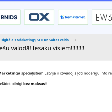
Digitālais Mārketings, SEO un Saites Veidošana
ešu valodā! Iesaku visiem!!!!!!!!!
 Mārketinga
speciaļistiem Latvijā ir izveidojis ļoti noderīgu info r
.
ielādet pilnīgi
bez maksas
!!