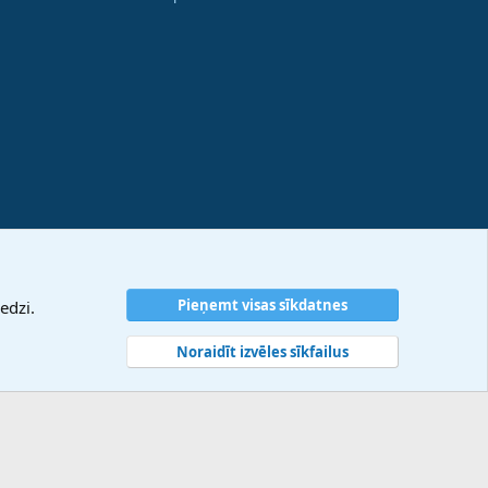
Pieņemt visas sīkdatnes
edzi.
Noraidīt izvēles sīkfailus