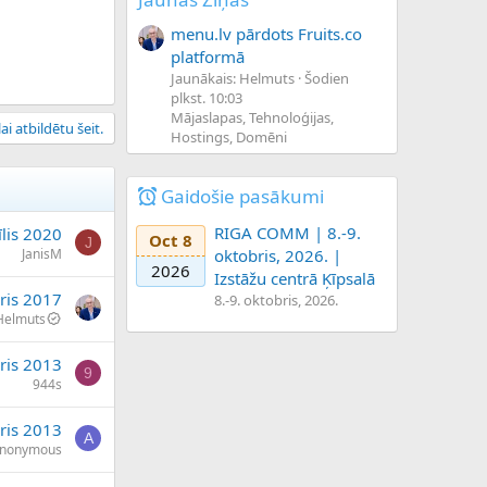
menu.lv pārdots Fruits.co
platformā
Jaunākais: Helmuts
Šodien
plkst. 10:03
Mājaslapas, Tehnoloģijas,
ai atbildētu šeit.
Hostings, Domēni
Gaidošie pasākumi
RIGA COMM | 8.-9.
īlis 2020
Oct 8
J
JanisM
oktobris, 2026. |
2026
Izstāžu centrā Ķīpsalā
ris 2017
8.-9. oktobris, 2026.
Helmuts
ris 2013
9
944s
ris 2013
A
nonymous