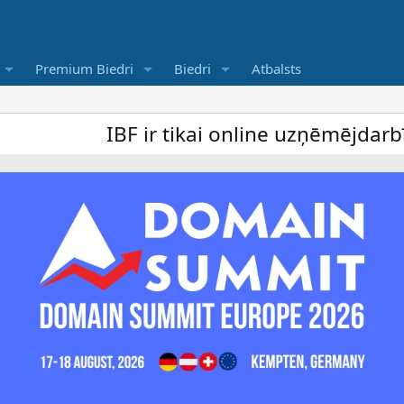
Premium Biedri
Biedri
Atbalsts
IBF ir tikai online uzņēmējdarbība foru