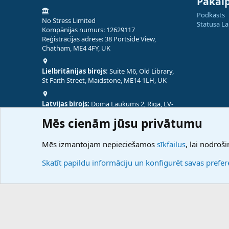
Pakal
Podkāsts
No Stress Limited
Statusa L
Kompānijas numurs: 12629117
Reģistrācijas adrese: 38 Portside View,
Chatham, ME4 4FY, UK
Lielbritānijas birojs:
Suite M6, Old Library,
St Faith Street, Maidstone, ME14 1LH, UK
Latvijas birojs:
Doma Laukums 2, Rīga, LV-
1050, Latvija
Mēs cienām jūsu privātumu
Nepālas birojs:
Coming Soon
Mēs izmantojam nepieciešamos
sīkfailus
, lai nodroši
Skatīt papildu informāciju un konfigurēt savas prefe