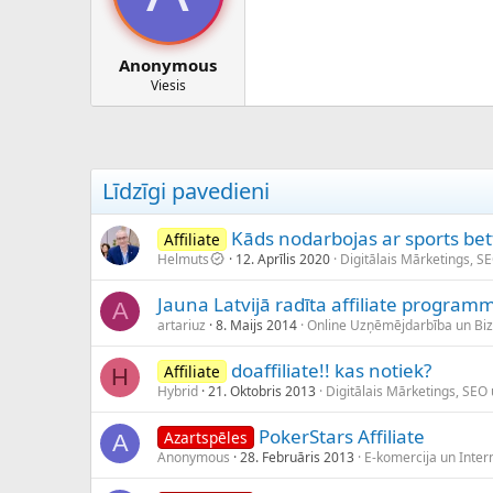
Anonymous
Viesis
Līdzīgi pavedieni
Kāds nodarbojas ar sports bett
Affiliate
Helmuts
12. Aprīlis 2020
Digitālais Mārketings, S
Jauna Latvijā radīta affiliate program
A
artariuz
8. Maijs 2014
Online Uzņēmējdarbība un Bi
doaffiliate!! kas notiek?
Affiliate
H
Hybrid
21. Oktobris 2013
Digitālais Mārketings, SEO
PokerStars Affiliate
Azartspēles
A
Anonymous
28. Februāris 2013
E-komercija un Intern