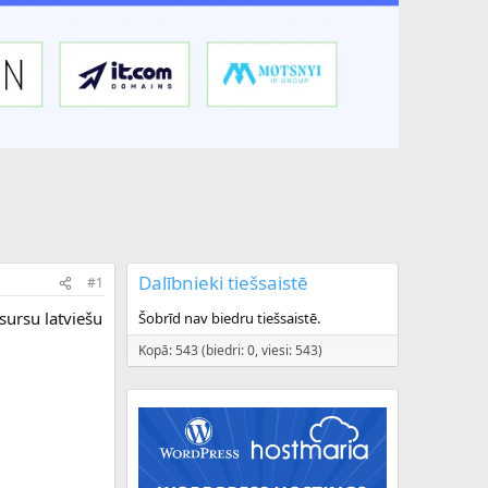
Dalībnieki tiešsaistē
#1
esursu latviešu
Šobrīd nav biedru tiešsaistē.
Kopā: 543 (biedri: 0, viesi: 543)