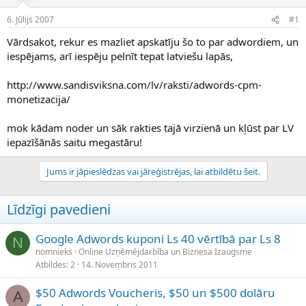
e
d
6. Jūlijs 2007
#1
n
a
a
t
Vārdsakot, rekur es mazliet apskatīju šo to par adwordiem, un
u
u
iespējams, arī iespēju pelnīt tepat latviešu lapās,
z
m
s
s
http://www.sandisviksna.com/lv/raksti/adwords-cpm-
ā
c
monetizacija/
ē
j
mok kādam noder un sāk rakties tajā virzienā un kļūst par LV
s
iepazīšānās saitu megastāru!
Jums ir jāpieslēdzas vai jāreģistrējas, lai atbildētu šeit.
Līdzīgi pavedieni
Google Adwords kuponi Ls 40 vērtībā par Ls 8
N
nomnieks
Online Uzņēmējdarbība un Biznesa Izaugsme
Atbildes
2
14. Novembris 2011
$50 Adwords Voucheris, $50 un $500 dolāru
A