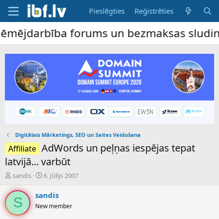
Pieslēgties
Reģistrēties
ējdarbība forums un bezmaksas sludinājumu
Digitālais Mārketings, SEO un Saites Veidošana
AdWords un peļņas iespējas tepat
Affiliate
latvijā... varbūt
P
S
sandis
6. Jūlijs 2007
a
ā
v
k
sandis
S
e
u
New member
d
m
i
a