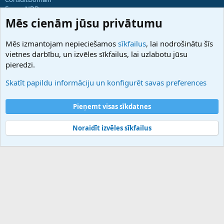
ForumNDD
Domainforum.ro
Mēs cienām jūsu privātumu
27.be
NamesLot
Mēs izmantojam nepieciešamos
sīkfailus
, lai nodrošinātu šīs
Hostmaria
vietnes darbību, un izvēles sīkfailus, lai uzlabotu jūsu
Atbalsts
pieredzi.
Sazinieties ar mums
Palīdzība
Skatīt papildu informāciju un konfigurēt savas preferences
Noteikumi un nosacījumi
Privātuma politika
Pieņemt visas sīkdatnes
Noraidīt izvēles sīkfailus
®
Community platform by XenForo
© 2010-2025 XenForo Ltd.