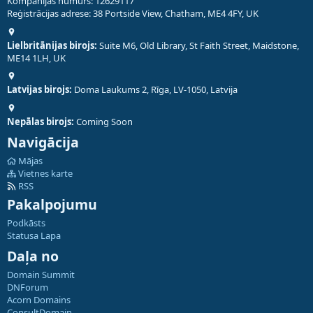
Kompānijas numurs: 12629117
Reģistrācijas adrese: 38 Portside View, Chatham, ME4 4FY, UK
Lielbritānijas birojs:
Suite M6, Old Library, St Faith Street, Maidstone,
ME14 1LH, UK
Latvijas birojs:
Doma Laukums 2, Rīga, LV-1050, Latvija
Nepālas birojs:
Coming Soon
Navigācija
Mājas
Vietnes karte
RSS
Pakalpojumu
Podkāsts
Statusa Lapa
Daļa no
Domain Summit
DNForum
Acorn Domains
ConsultDomain