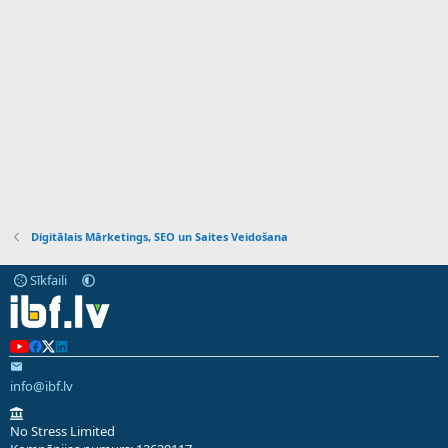
Digitālais Mārketings, SEO un Saites Veidošana
Sīkfaili
info@ibf.lv
No Stress Limited