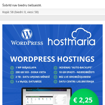
Šobrīd nav biedru tiešsaistē.
Kopā: 58 (biedri: 0, viesi: 58)