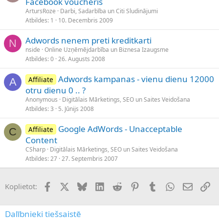
Facebook voucheris
ArtursRoze
Darbi, Sadarbība un Citi Sludinājumi
Atbildes
1
10. Decembris 2009
Adwords nenem preti kreditkarti
N
nside
Online Uzņēmējdarbība un Biznesa Izaugsme
Atbildes
0
26. Augusts 2008
Adwords kampanas - vienu dienu 12000
Affiliate
A
otru dienu 0 .. ?
Anonymous
Digitālais Mārketings, SEO un Saites Veidošana
Atbildes
3
5. Jūnijs 2008
Google AdWords - Unacceptable
Affiliate
C
Content
CSharp
Digitālais Mārketings, SEO un Saites Veidošana
Atbildes
27
27. Septembris 2007
Facebook
X (Twitter)
Bluesky
LinkedIn
Reddit
Pinterest
Tumblr
WhatsApp
E-pasts
Sai
Koplietot:
Dalībnieki tiešsaistē