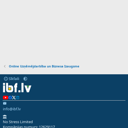
Online Uzņēmējdarbība un Biznesa Izaugsme
Sīkfaili
info@ibf.lv
No Stress Limited
Kompānijas numurs: 12629117