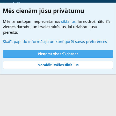
ForumNDD
Domainforum.ro
Mēs cienām jūsu privātumu
27.be
NamesLot
Mēs izmantojam nepieciešamos
sīkfailus
, lai nodrošinātu šīs
Hostmaria
vietnes darbību, un izvēles sīkfailus, lai uzlabotu jūsu
Atbalsts
pieredzi.
Sazinieties ar mums
Palīdzība
Skatīt papildu informāciju un konfigurēt savas preferences
Noteikumi un nosacījumi
Privātuma politika
Pieņemt visas sīkdatnes
Noraidīt izvēles sīkfailus
®
Community platform by XenForo
© 2010-2025 XenForo Ltd.