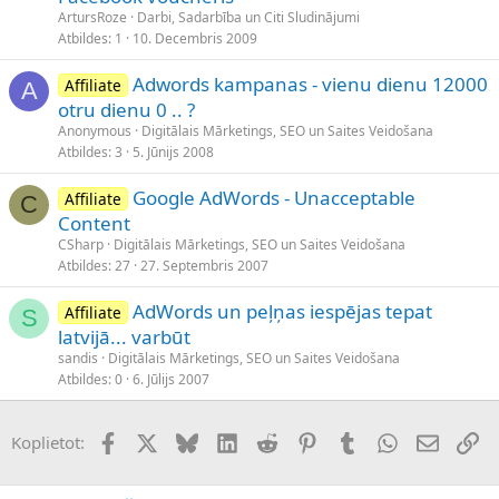
ArtursRoze
Darbi, Sadarbība un Citi Sludinājumi
Atbildes
1
10. Decembris 2009
Adwords kampanas - vienu dienu 12000
Affiliate
A
otru dienu 0 .. ?
Anonymous
Digitālais Mārketings, SEO un Saites Veidošana
Atbildes
3
5. Jūnijs 2008
Google AdWords - Unacceptable
Affiliate
C
Content
CSharp
Digitālais Mārketings, SEO un Saites Veidošana
Atbildes
27
27. Septembris 2007
AdWords un peļņas iespējas tepat
Affiliate
S
latvijā... varbūt
sandis
Digitālais Mārketings, SEO un Saites Veidošana
Atbildes
0
6. Jūlijs 2007
Facebook
X (Twitter)
Bluesky
LinkedIn
Reddit
Pinterest
Tumblr
WhatsApp
E-pasts
Sai
Koplietot: