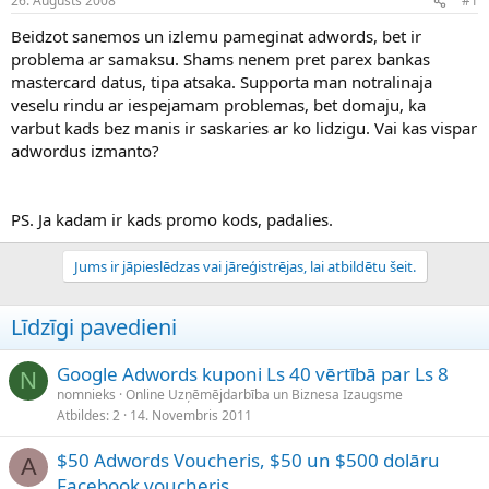
26. Augusts 2008
#1
n
a
a
t
Beidzot sanemos un izlemu pameginat adwords, bet ir
u
u
problema ar samaksu. Shams nenem pret parex bankas
z
m
mastercard datus, tipa atsaka. Supporta man notralinaja
s
s
veselu rindu ar iespejamam problemas, bet domaju, ka
ā
c
varbut kads bez manis ir saskaries ar ko lidzigu. Vai kas vispar
ē
adwordus izmanto?
j
s
PS. Ja kadam ir kads promo kods, padalies.
Jums ir jāpieslēdzas vai jāreģistrējas, lai atbildētu šeit.
Līdzīgi pavedieni
Google Adwords kuponi Ls 40 vērtībā par Ls 8
N
nomnieks
Online Uzņēmējdarbība un Biznesa Izaugsme
Atbildes
2
14. Novembris 2011
$50 Adwords Voucheris, $50 un $500 dolāru
A
Facebook voucheris