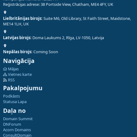
Reģistrācijas adrese: 38 Portside View, Chatham, ME4 4FY, UK
Lielbritānijas birojs:
Suite M6, Old Library, St Faith Street, Maidstone,
ME14 1LH, UK
Latvijas birojs:
Doma Laukums 2, Rīga, LV-1050, Latvija
Nepālas birojs:
Coming Soon
Navigācija
Mājas
Vietnes karte
RSS
Pakalpojumu
Podkāsts
Statusa Lapa
Daļa no
Domain Summit
DNForum
Acorn Domains
ConsultDomain