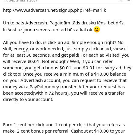
17. Septembris 2007
#1
n
a
a
t
http://www.advercash.net/signup.php?ref=marlik
u
u
z
m
Un te pats Advercash. Pagaidām tāds drusku lēns, bet drīz
s
s
likšost uz jauna servera un tad būs atkal ok
ā
c
ē
All you have to do, is click an ad. Simple enough right? No
j
skill, energy, or work needed, just simply click an ad, view it
s
for at least 30 seconds, and get paid! For each ad visited, you
will receive $0.01. Not enough? Well, if you can refer
someone, you get a bonus $0.01, and $0.01 for every ad they
click too! Once you receive a minimum of a $10.00 balance
on your AdverCash account, you can request to recieve that
money via a PayPal money transfer. After your request has
been accepted(within 72 hours), you will receive a transfer
directly to your account.
Earn 1 cent per click and 1 cent per click that your referrals
make. 2 cent bonus per referral. Cashout at $10.00 to your