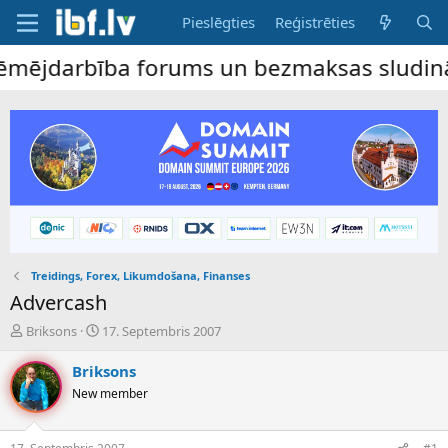
Pieslēgties
Reģistrēties
jdarbība forums un bezmaksas sludinājumu 
Treidings, Forex, Likumdošana, Finanses
Advercash
P
S
Briksons
17. Septembris 2007
a
ā
v
k
Briksons
e
u
New member
d
m
i
a
e
d