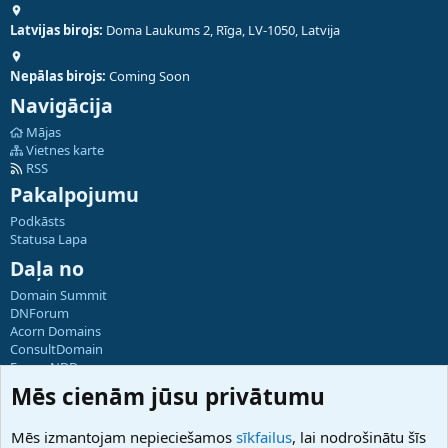
Latvijas birojs:
Doma Laukums 2, Rīga, LV-1050, Latvija
Nepālas birojs:
Coming Soon
Navigācija
Mājas
Vietnes karte
RSS
Pakalpojumu
Podkāsts
Statusa Lapa
Daļa no
Domain Summit
DNForum
Acorn Domains
ConsultDomain
ForumNDD
Domainforum.ro
Mēs cienām jūsu privātumu
27.be
NamesLot
Mēs izmantojam nepieciešamos
sīkfailus
, lai nodrošinātu šīs
Hostmaria