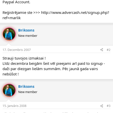
Paypal Account.
Reģistrējamie ste >>> http://www.advercash.net/signup.php?
ref=marlik
Briksons
New member
17. Decembris 2007
#2
Strauji tuvojos izmaksai !
Līdz decembra beigām šeit vēl pieejami arī paid to signup -
daži par diezgan lielām summām. Pēc jaunā gada vairs
nebūšot !
Briksons
New member
15. Janvāris 2008
#3