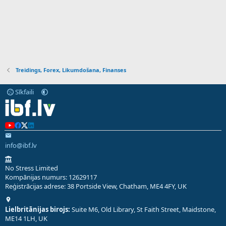
Treidings, Forex, Likumdošana, Finanses
Sīkfaili
info@ibf.lv
No Stress Limited
Kompānijas numurs: 12629117
Reģistrācijas adrese: 38 Portside View, Chatham, ME4 4FY, UK
Lielbritānijas birojs:
Suite M6, Old Library, St Faith Street, Maidstone,
ME14 1LH, UK