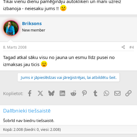
Tikai vienu dienu pamēģināju autoklikeri un mani uzreiz
izbanoja - neiesaku jums !!
Briksons
New member
8. Marts 2008
#4
Tagad atkal sāku visu no jauna un esmu līdz pusei no
izmaksas jau ticis
Jums ir jāpieslēdzas vai jāreģistrējas, lai atbildētu šeit.
Facebook
X (Twitter)
Bluesky
LinkedIn
Reddit
Pinterest
Tumblr
WhatsApp
E-pasts
Sai
Koplietot:
Dalībnieki tiešsaistē
Šobrīd nav biedru tiešsaistē.
Kopā: 2.008 (biedri: 0, viesi: 2.008)