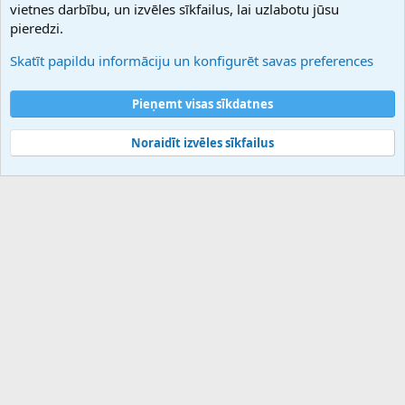
vietnes darbību, un izvēles sīkfailus, lai uzlabotu jūsu
Atbalsts
pieredzi.
Sazinieties ar mums
Palīdzība
Skatīt papildu informāciju un konfigurēt savas preferences
Noteikumi un nosacījumi
Privātuma politika
Pieņemt visas sīkdatnes
Noraidīt izvēles sīkfailus
®
Community platform by XenForo
© 2010-2025 XenForo Ltd.