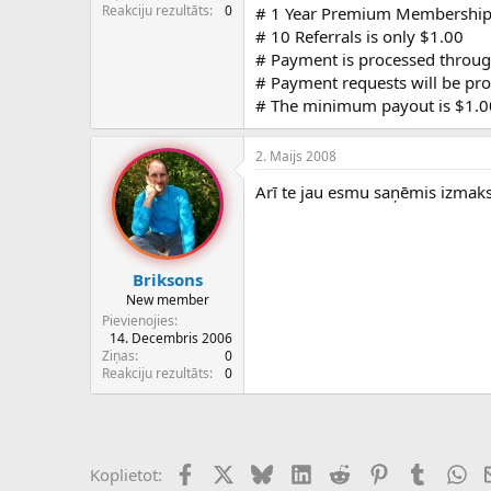
c
Reakciju rezultāts
0
# 1 Year Premium Membership 
ē
# 10 Referrals is only $1.00
j
# Payment is processed throug
s
# Payment requests will be pr
# The minimum payout is $1.0
2. Maijs 2008
Arī te jau esmu saņēmis izmaks
Briksons
New member
Pievienojies
14. Decembris 2006
Ziņas
0
Reakciju rezultāts
0
Facebook
X (Twitter)
Bluesky
LinkedIn
Reddit
Pinterest
Tumblr
Wh
Koplietot: