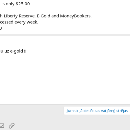
is only $25.00
h Liberty Reserve, E-Gold and MoneyBookers.
ocessed every week.
0
u uz e-gold !!
Jums ir jāpieslēdzas vai jāreģistrējas, l
atsApp
E-pasts
Saiti