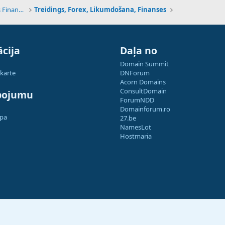
Tehnoloģijas, Kriptovalūtas un Nākotnes Finanses
Treidings, Forex, Likumdošana, Finanses
cija
Daļa no
Domain Summit
 karte
DNForum
Acorn Domains
ConsultDomain
pojumu
ForumNDD
Domainforum.ro
apa
27.be
NamesLot
Hostmaria