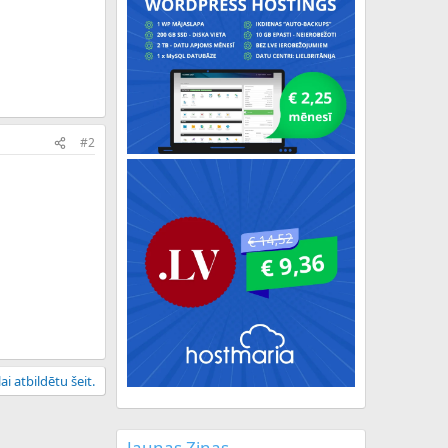
#2
ai atbildētu šeit.
Jaunas Ziņas