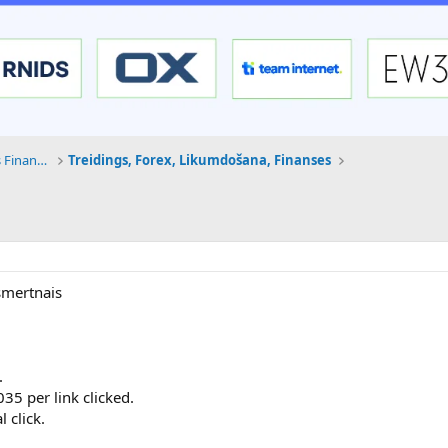
Tehnoloģijas, Kriptovalūtas un Nākotnes Finanses
Treidings, Forex, Likumdošana, Finanses
smertnais
.
5 per link clicked.
 click.