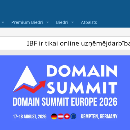
Premium Biedri
Biedri
Atbalsts
IBF ir tikai online uzņēmējdarbība forums