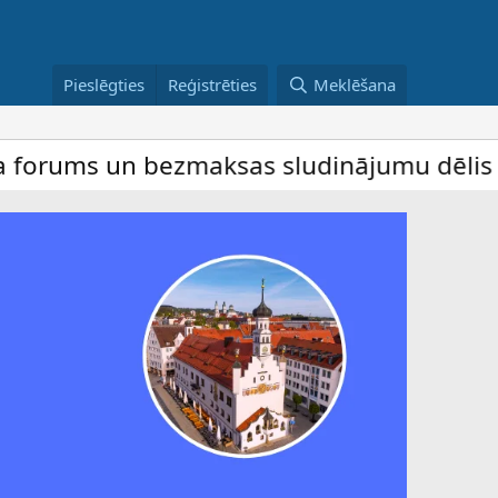
Pieslēgties
Reģistrēties
Meklēšana
 un bezmaksas sludinājumu dēlis – dalība 