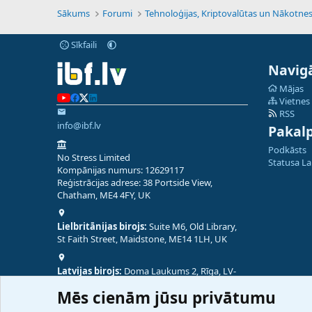
Sākums
Forumi
Sīkfaili
Navigā
Mājas
Vietnes
RSS
info@ibf.lv
Pakal
Podkāsts
No Stress Limited
Statusa L
Kompānijas numurs: 12629117
Reģistrācijas adrese: 38 Portside View,
Chatham, ME4 4FY, UK
Lielbritānijas birojs:
Suite M6, Old Library,
St Faith Street, Maidstone, ME14 1LH, UK
Latvijas birojs:
Doma Laukums 2, Rīga, LV-
1050, Latvija
Mēs cienām jūsu privātumu