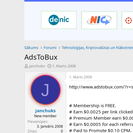
Sākums
Forumi
AdsToBux
P
S
janchuks
1. Marts 2008
a
ā
v
k
1. Marts 2008
e
u
J
http://www.adstobux.com/?r=
d
m
i
a
e
d
n
a
# Membership is FREE.
a
t
janchuks
# Earn $0.0025 per link clicked
u
u
New member
# Premium Member earn $0.003
z
m
Pievienojies
# Earn $0.0005 for each referral
s
s
3. Janvāris 2008
ā
# Paid to Promote $0.10 CPM.
Ziņas
0