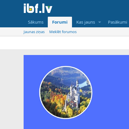
Sākums
Forumi
Kas jauns
Pasākumi
Jaunas ziņas
Meklēt forumos