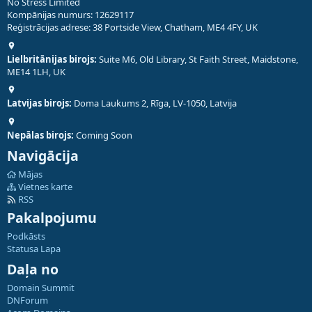
No Stress Limited
Kompānijas numurs: 12629117
Reģistrācijas adrese: 38 Portside View, Chatham, ME4 4FY, UK
Lielbritānijas birojs:
Suite M6, Old Library, St Faith Street, Maidstone,
ME14 1LH, UK
Latvijas birojs:
Doma Laukums 2, Rīga, LV-1050, Latvija
Nepālas birojs:
Coming Soon
Navigācija
Mājas
Vietnes karte
RSS
Pakalpojumu
Podkāsts
Statusa Lapa
Daļa no
Domain Summit
DNForum