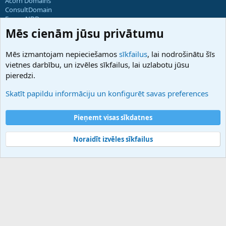
Acorn Domains
ConsultDomain
ForumNDD
Domainforum.ro
Mēs cienām jūsu privātumu
27.be
NamesLot
Mēs izmantojam nepieciešamos
sīkfailus
, lai nodrošinātu šīs
Hostmaria
vietnes darbību, un izvēles sīkfailus, lai uzlabotu jūsu
Atbalsts
pieredzi.
Sazinieties ar mums
Palīdzība
Skatīt papildu informāciju un konfigurēt savas preferences
Noteikumi un nosacījumi
Privātuma politika
Pieņemt visas sīkdatnes
Noraidīt izvēles sīkfailus
®
Community platform by XenForo
© 2010-2025 XenForo Ltd.