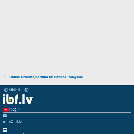
Online Uzņēmējdarbība un Biznesa Izaugsme
Sīkfaili
info@ibf.lv