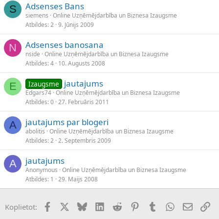
Adsenses Bans
S
siemens
Online Uzņēmējdarbība un Biznesa Izaugsme
Atbildes
2
9. Jūnijs 2009
Adsenses banosana
N
nside
Online Uzņēmējdarbība un Biznesa Izaugsme
Atbildes
4
10. Augusts 2008
jautajums
Izaugsme
E
Edgars74
Online Uzņēmējdarbība un Biznesa Izaugsme
Atbildes
0
27. Februāris 2011
jautajums par blogeri
A
abolitis
Online Uzņēmējdarbība un Biznesa Izaugsme
Atbildes
2
2. Septembris 2009
jautajums
A
Anonymous
Online Uzņēmējdarbība un Biznesa Izaugsme
Atbildes
1
29. Maijs 2008
Facebook
X (Twitter)
Bluesky
LinkedIn
Reddit
Pinterest
Tumblr
WhatsApp
E-pasts
Sai
Koplietot: