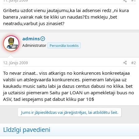
11. Jūnijs 2009
#1
n
a
a
t
Gribetu uzdot vienu jautajumu,ka lai adsensei redz ,ni kura
u
u
banera ,vairak nak tie kliki un naudas?Es mekleju ,bet
z
m
neatradu,varbut jus zinasiet?
s
s
ā
c
admins
ē
Administrator
Personāla loceklis
j
s
12. Jūnijs 2009
#2
To nevar zinaat.. viss atkarigs no konkurences konkreetajaa
valstii un atslegvaarda konkurences. piemeram latvijaa uz
kaukadu music saitu labi ja dazus centus dabusi no klika. bet
ja uztaisisi piemeram Saitu par LOAN un apmekletaji buus no
ASV, tad iespejams pat dabut kliku par 10$
Jums ir jāpieslēdzas vai jāreģistrējas, lai atbildētu šeit.
Līdzīgi pavedieni