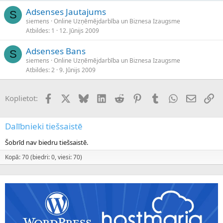
Adsenses Jautajums
S
siemens
Online Uzņēmējdarbība un Biznesa Izaugsme
Atbildes
1
12. Jūnijs 2009
Adsenses Bans
S
siemens
Online Uzņēmējdarbība un Biznesa Izaugsme
Atbildes
2
9. Jūnijs 2009
Facebook
X (Twitter)
Bluesky
LinkedIn
Reddit
Pinterest
Tumblr
WhatsApp
E-pasts
Sai
Koplietot:
Dalībnieki tiešsaistē
Šobrīd nav biedru tiešsaistē.
Kopā: 70 (biedri: 0, viesi: 70)