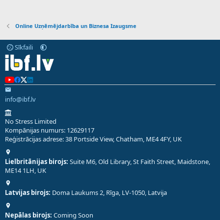
Online Uzņēmējdarbība un Biznesa Izaugsme
Sīkfaili
info@ibf.lv
No Stress Limited
Kompānijas numurs: 12629117
Reģistrācijas adrese: 38 Portside View, Chatham, ME4 4FY, UK
Lielbritānijas birojs:
Suite M6, Old Library, St Faith Street, Maidstone,
ME14 1LH, UK
Latvijas birojs:
Doma Laukums 2, Rīga, LV-1050, Latvija
Nepālas birojs:
Coming Soon