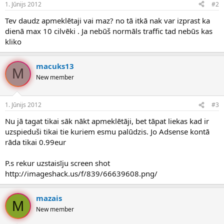
1. Jūnijs 2012
#2
Tev daudz apmeklētaji vai maz? no tā itkā nak var izprast ka
dienā max 10 cilvēki . Ja nebūš normāls traffic tad nebūs kas
kliko
macuks13
M
New member
1. Jūnijs 2012
#3
Nu jā tagat tikai sāk nākt apmeklētāji, bet tāpat liekas kad ir
uzspieduši tikai tie kuriem esmu palūdzis. Jo Adsense kontā
rāda tikai 0.99eur
P.s rekur uzstaisīju screen shot
http://imageshack.us/f/839/66639608.png/
mazais
M
New member