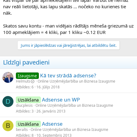
Kas vispār tie par apmeklētājiem tev lapā? Varbūt tie nemaz
nav reāli lietotāji, kas lapu skatās ... nočeko no kurienes tie
nāk.
Skatos savu kontu - man vidējais rādītājs mēneša griezumā uz
100 apmeklājiem = 4 kliki, par 1 kliku ~0.12 EUR
Jums ir jāpieslēdzas vai jāreģistrējas, lai atbildētu šeit.
Līdzīgi pavedieni
Kā tev strādā adsense?
Izaugsme
Helmuts
Online Uzņēmējdarbība un Biznesa Izaugsme
Atbildes
6
16. Jūlijs 2018
Adsense un WP
Uzsākšana
D
diucplesis
Online Uzņēmējdarbība un Biznesa Izaugsme
Atbildes
3
26. Janvāris 2013
Adsense
Uzsākšana
B
beralts
Online Uzņēmējdarbība un Biznesa Izaugsme
Atbildes
8
10. Septembris 2013