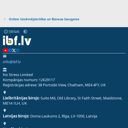
Online Uzņēmējdarbība un Biznesa Izaugsme
Sīkfaili
info@ibf.lv
No Stress Limited
Kompānijas numurs: 12629117
Reģistrācijas adrese: 38 Portside View, Chatham, ME4 4FY, UK
Lielbritānijas birojs:
Suite M6, Old Library, St Faith Street, Maidstone,
ME14 1LH, UK
Latvijas birojs:
Doma Laukums 2, Rīga, LV-1050, Latvija