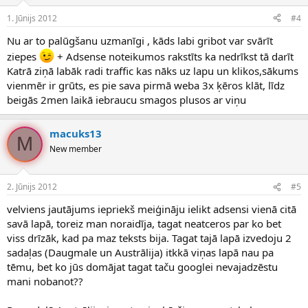
1. Jūnijs 2012
#4
Nu ar to palūgšanu uzmanīgi , kāds labi gribot var svārīt
ziepes
+ Adsense noteikumos rakstīts ka nedrīkst tā darīt
Katrā ziņā labāk radi traffic kas nāks uz lapu un klikos,sākums
vienmēr ir grūts, es pie sava pirmā weba 3x ķēros klāt, līdz
beigās 2men laikā iebraucu smagos plusos ar viņu
macuks13
M
New member
2. Jūnijs 2012
#5
velviens jautājums iepriekš meiģināju ielikt adsensi vienā citā
savā lapā, toreiz man noraidīja, tagat neatceros par ko bet
viss drīzāk, kad pa maz teksts bija. Tagat tajā lapā izvedoju 2
sadaļas (Daugmale un Austrālija) itkkā viņas lapā nau pa
tēmu, bet ko jūs domājat tagat taču googlei nevajadzēstu
mani nobanot??