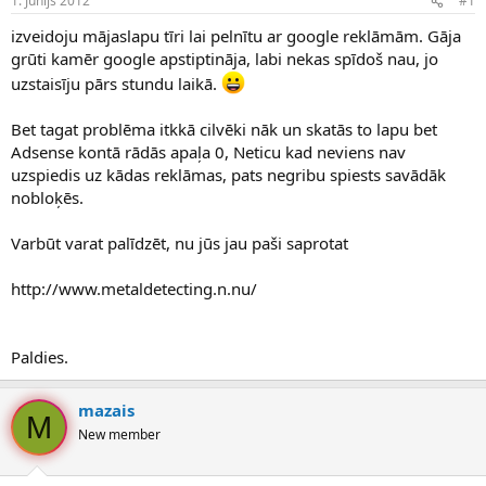
1. Jūnijs 2012
#1
n
a
a
t
izveidoju mājaslapu tīri lai pelnītu ar google reklāmām. Gāja
u
u
grūti kamēr google apstiptināja, labi nekas spīdoš nau, jo
z
m
uzstaisīju pārs stundu laikā.
s
s
ā
c
Bet tagat problēma itkkā cilvēki nāk un skatās to lapu bet
ē
Adsense kontā rādās apaļa 0, Neticu kad neviens nav
j
uzspiedis uz kādas reklāmas, pats negribu spiests savādāk
s
nobloķēs.
Varbūt varat palīdzēt, nu jūs jau paši saprotat
http://www.metaldetecting.n.nu/
Paldies.
mazais
M
New member