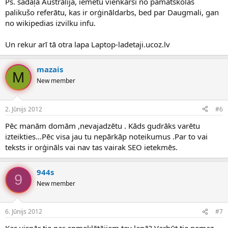
Ps. sadaļā Austrālija, iemetu vienkārši no pamatskolas
palikušo referātu, kas ir orģināldarbs, bed par Daugmali, gan
no wikipedias izvilku infu.
Un rekur arī tā otra lapa Laptop-ladetaji.ucoz.lv
mazais
M
New member
2. Jūnijs 2012
#6
Pēc manām domām ,nevajadzētu . Kāds gudrāks varētu
izteikties...Pēc visa jau tu nepārkāp noteikumus .Par to vai
teksts ir orģināls vai nav tas vairak SEO ietekmēs.
944s
9
New member
6. Jūnijs 2012
#7