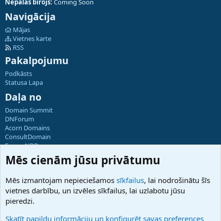
Nepālas birojs:
Coming Soon
Navigācija
Mājas
Vietnes karte
RSS
Pakalpojumu
Podkāsts
Statusa Lapa
Daļa no
Domain Summit
DNForum
Acorn Domains
ConsultDomain
ForumNDD
Domainforum.ro
Mēs cienām jūsu privātumu
27.be
NamesLot
Mēs izmantojam nepieciešamos
sīkfailus
, lai nodrošinātu šīs
Hostmaria
vietnes darbību, un izvēles sīkfailus, lai uzlabotu jūsu
Atbalsts
pieredzi.
Sazinieties ar mums
Palīdzība
Skatīt papildu informāciju un konfigurēt savas preferences