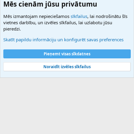
Domainforum.ro
Mēs cienām jūsu privātumu
27.be
NamesLot
Mēs izmantojam nepieciešamos
sīkfailus
, lai nodrošinātu šīs
Hostmaria
vietnes darbību, un izvēles sīkfailus, lai uzlabotu jūsu
Atbalsts
pieredzi.
Sazinieties ar mums
Palīdzība
Skatīt papildu informāciju un konfigurēt savas preferences
Noteikumi un nosacījumi
Privātuma politika
Pieņemt visas sīkdatnes
Noraidīt izvēles sīkfailus
®
Community platform by XenForo
© 2010-2025 XenForo Ltd.