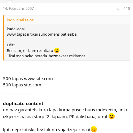
14. Februāris 2007
#10
individual teica:
kada jega?
www tapat ir tikai subdomens patiesiba
Edit:
Redzam, redzam rezultatu
Tikai man neko nerada. bezmaksas reklamas
500 lapas www.site.com
500 lapas site.com
_______________
duplicate content
un nav garantets kura lapa kuraa pusee buus indexeeta, linku
izkjeerzshasna starp `2` lapaam, PR dalishana, utml
ljoti neprkatiski, tev tak nu vajadzeja zinaat