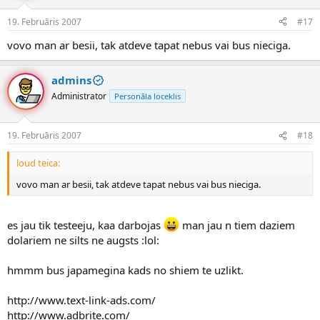
19. Februāris 2007
#17
vovo man ar besii, tak atdeve tapat nebus vai bus nieciga.
admins
Administrator
Personāla loceklis
19. Februāris 2007
#18
loud teica:
vovo man ar besii, tak atdeve tapat nebus vai bus nieciga.
es jau tik testeeju, kaa darbojas
man jau n tiem daziem
dolariem ne silts ne augsts :lol:
hmmm bus japamegina kads no shiem te uzlikt.
http://www.text-link-ads.com/
http://www.adbrite.com/