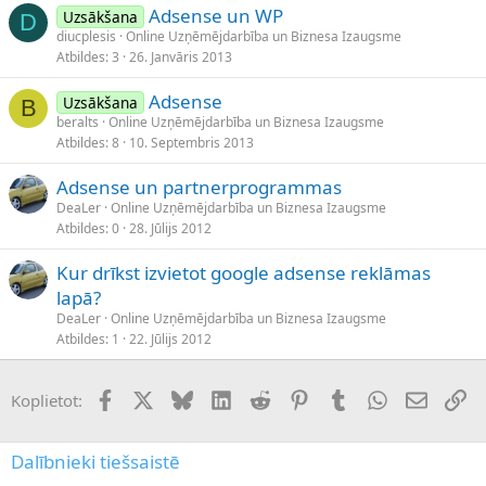
Adsense un WP
Uzsākšana
D
diucplesis
Online Uzņēmējdarbība un Biznesa Izaugsme
Atbildes
3
26. Janvāris 2013
Adsense
Uzsākšana
B
beralts
Online Uzņēmējdarbība un Biznesa Izaugsme
Atbildes
8
10. Septembris 2013
Adsense un partnerprogrammas
DeaLer
Online Uzņēmējdarbība un Biznesa Izaugsme
Atbildes
0
28. Jūlijs 2012
Kur drīkst izvietot google adsense reklāmas
lapā?
DeaLer
Online Uzņēmējdarbība un Biznesa Izaugsme
Atbildes
1
22. Jūlijs 2012
Facebook
X (Twitter)
Bluesky
LinkedIn
Reddit
Pinterest
Tumblr
WhatsApp
E-pasts
Sai
Koplietot:
Dalībnieki tiešsaistē