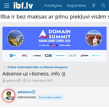
Pieslēgties
Reģistrēties
ez maksas ar pilnu piekļuvi visām sadaļām
Online Uzņēmējdarbība un Biznesa Izaugsme
Adsense uz i-bizness. info :))
P
S
admins
13. Februāris 2007
a
ā
v
k
admins
e
u
Administrator
Personāla loceklis
d
m
i
a
e
d