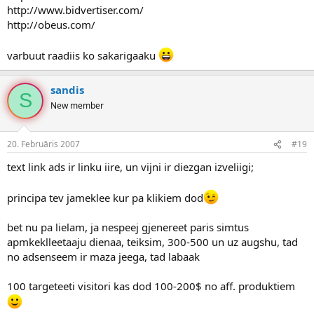
http://www.bidvertiser.com/
http://obeus.com/
varbuut raadiis ko sakarigaaku
sandis
S
New member
20. Februāris 2007
#19
text link ads ir linku iire, un vijni ir diezgan izveliigi;
principa tev jameklee kur pa klikiem dod
bet nu pa lielam, ja nespeej gjenereet paris simtus
apmkeklleetaaju dienaa, teiksim, 300-500 un uz augshu, tad
no adsenseem ir maza jeega, tad labaak
100 targeteeti visitori kas dod 100-200$ no aff. produktiem