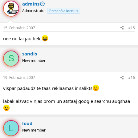
admins
Administrator
Personāla loceklis
15. Februāris 2007
#15
nee nu lai jau tiek
sandis
S
New member
19. Februāris 2007
#16
vispar padaudz te taas reklaamas ir salikts
labak aizvac vinjas prom un atstaaj google searchu augshaa
loud
L
New member