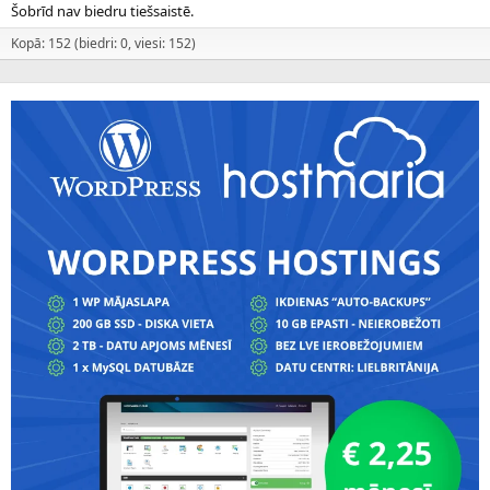
Šobrīd nav biedru tiešsaistē.
Kopā: 152 (biedri: 0, viesi: 152)