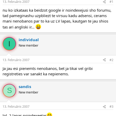
13. Februāris 2007
#1
n
a
a
t
nu ko izkataas ka beidzot google ir noindexejusi sho forumu,
u
u
tad pameginashu uzpbliezt te virsuu kadu adsensi, cerams
z
m
s
s
mani nenobanos par to ka uz LV lapas, kautgan te jau shios
ā
tas ari angliski ir...
c
ē
j
individual
I
s
New member
13. Februāris 2007
#2
Ja jau esi pienemts nenobanos, bet ja tikai vel gribi
registreties var sanakt ka nepienems.
sandis
S
New member
13. Februāris 2007
#3
lol, 2 lapas noindexeetas