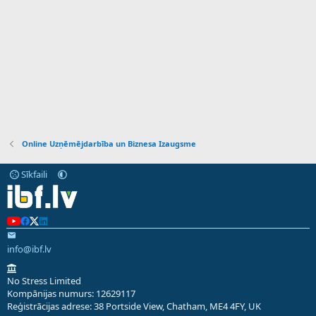
Online Uzņēmējdarbība un Biznesa Izaugsme
Sīkfaili
info@ibf.lv
No Stress Limited
Kompānijas numurs: 12629117
Reģistrācijas adrese: 38 Portside View, Chatham, ME4 4FY, UK