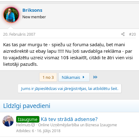
Briksons
New member
20. Februāris 2007
#20
Kas tas par murgu te - spiežu uz foruma sadaļu, bet mani
aizredirektē uz ebay lapu !!!!! Nu ļoti savdabīga reklāma - par
to vajadzētu uzreiz vismaz 10$ ieskaitīt, citādi te ātri vien visi
lietotāji pazudīs.
Pēdējais
1 no 3
Nākamais
Jums ir jāpieslēdzas vai jāreģistrējas, lai atbildētu šeit.
Līdzīgi pavedieni
Kā tev strādā adsense?
Izaugsme
Helmuts
Online Uzņēmējdarbība un Biznesa Izaugsme
Atbildes
6
16. Jūlijs 2018