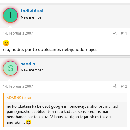
individual
I
New member
14. Februāris 2007
#11
nja, nudie, par to dublesanos nebiju iedomajies
sandis
S
New member
14. Februāris 2007
#12
ADMINS teica:
nu ko izkataas ka beidzot google ir noindexejusi sho forumu, tad
pameginashu uzpbliezt te virsuu kadu adsensi, cerams mani
nenobanos par to ka uz LV lapas, kautgan te jau shios tas ari
angliski ir...