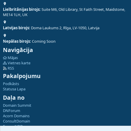
Lielbritānijas birojs:
Suite M6, Old Library, St Faith Street, Maidstone,
ME14 1LH, UK
Latvijas birojs:
Doma Laukums 2, Rīga, LV-1050, Latvija
Nepālas birojs:
Coming Soon
Navigācija
Mājas
Vietnes karte
RSS
Pakalpojumu
Podkāsts
Statusa Lapa
Daļa no
Domain Summit
DNForum
Acorn Domains
ConsultDomain
ForumNDD