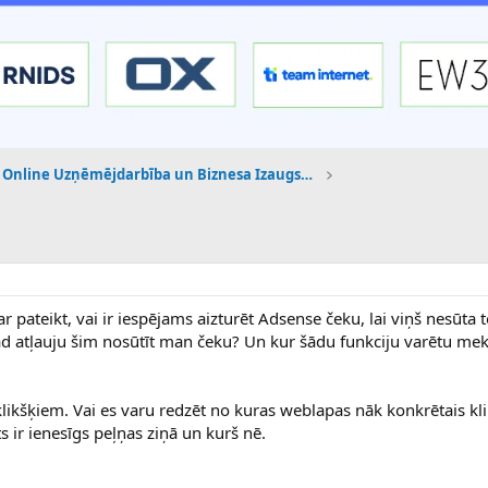
Online Uzņēmējdarbība un Biznesa Izaugsme
r pateikt, vai ir iespējams aizturēt Adsense čeku, lai viņš nesūta 
 atļauju šim nosūtīt man čeku? Un kur šādu funkciju varētu meklē
ikšķiem. Vai es varu redzēt no kuras weblapas nāk konkrētais kli
ts ir ienesīgs peļņas ziņā un kurš nē.