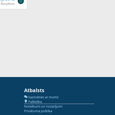
D
diucplesis
Atbalsts
Sazinieties ar mums
Palīdzība
Noteikumi un nosacījumi
Privātuma politika