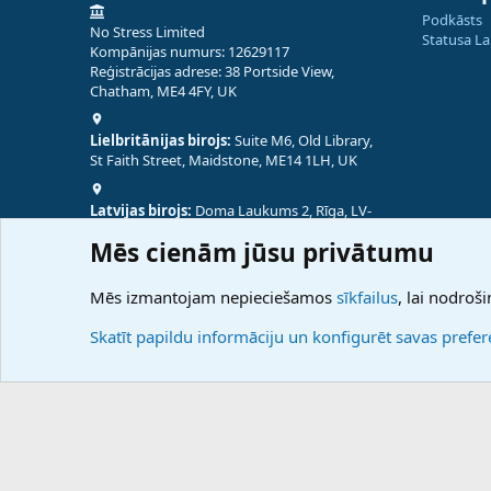
Podkāsts
No Stress Limited
Statusa L
Kompānijas numurs: 12629117
Reģistrācijas adrese: 38 Portside View,
Chatham, ME4 4FY, UK
Lielbritānijas birojs:
Suite M6, Old Library,
St Faith Street, Maidstone, ME14 1LH, UK
Latvijas birojs:
Doma Laukums 2, Rīga, LV-
1050, Latvija
Mēs cienām jūsu privātumu
Nepālas birojs:
Coming Soon
Mēs izmantojam nepieciešamos
sīkfailus
, lai nodroši
Skatīt papildu informāciju un konfigurēt savas prefe