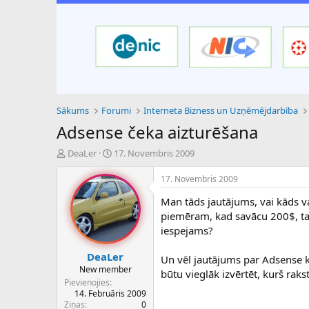
Sākums
Forumi
Interneta Bizness un Uzņēmējdarbība
Adsense čeka aizturēšana
P
S
DeaLer
17. Novembris 2009
a
ā
v
k
17. Novembris 2009
e
u
Man tāds jautājums, vai kāds va
d
m
i
a
piemēram, kad savācu 200$, tad
e
d
iespejams?
n
a
a
t
DeaLer
Un vēl jautājums par Adsense kl
u
u
New member
būtu vieglāk izvērtēt, kurš raks
z
m
Pievienojies
s
s
14. Februāris 2009
ā
Ziņas
0