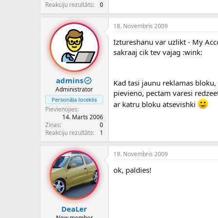
c
Reakciju rezultāts
0
ē
j
18. Novembris 2009
s
Iztureshanu var uzlikt - My Ac
sakraaj cik tev vajag :wink:
admins
Kad tasi jaunu reklamas bloku
Administrator
pievieno, pectam varesi redzeet
Personāla loceklis
ar katru bloku atsevishki
Pievienojies
14. Marts 2006
Ziņas
0
Reakciju rezultāts
1
19. Novembris 2009
ok, paldies!
DeaLer
New member