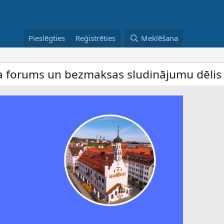
Pieslēgties
Reģistrēties
Meklēšana
un bezmaksas sludinājumu dēlis – dalība i