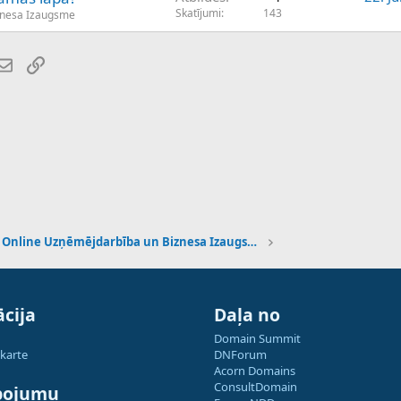
Skatījumi
143
znesa Izaugsme
atsApp
E-pasts
Saiti
Online Uzņēmējdarbība un Biznesa Izaugsme
cija
Daļa no
Domain Summit
 karte
DNForum
Acorn Domains
ConsultDomain
pojumu