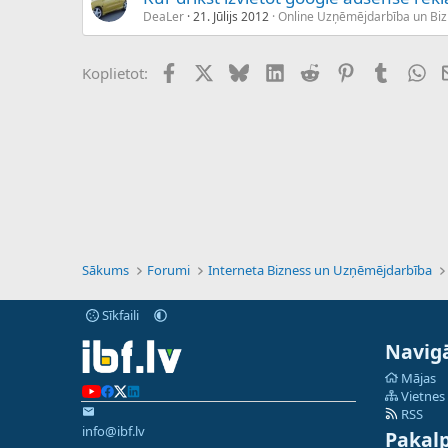
DeaLer
21. Jūlijs 2012
Online Uzņēmējdarbība un Bi
Facebook
X (Twitter)
Bluesky
LinkedIn
Reddit
Pinterest
Tumblr
Wh
Koplietot:
Sākums
Forumi
Interneta Bizness un Uzņēmējdarbība
Sīkfaili
Navigā
Mājas
Vietnes
RSS
info@ibf.lv
Pakal