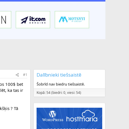
Dalībnieki tiešsaistē
#1
tos 100$ bet
Šobrīd nav biedru tiešsaistē.
t, ka tas ir
Kopā: 54 (biedri: 0, viesi: 54)
kšķis ? Tā