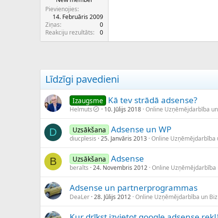
Pievienojies
14. Februāris 2009
Ziņas
0
Reakciju rezultāts
0
Līdzīgi pavedieni
Kā tev strādā adsense?
Izaugsme
Helmuts
10. Jūlijs 2018
Online Uzņēmējdarbība un
Adsense un WP
Uzsākšana
D
diucplesis
25. Janvāris 2013
Online Uzņēmējdarbība 
Adsense
Uzsākšana
B
beralts
24. Novembris 2012
Online Uzņēmējdarbība
Adsense un partnerprogrammas
DeaLer
28. Jūlijs 2012
Online Uzņēmējdarbība un Bi
Kur drīkst izvietot google adsense rek