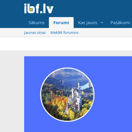
Sākums
Forumi
Kas jauns
Pasākumi
Jaunas ziņas
Meklēt forumos