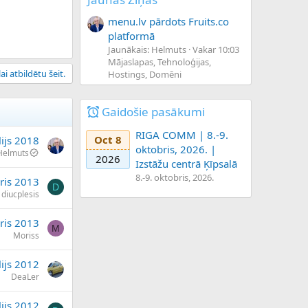
menu.lv pārdots Fruits.co
platformā
Jaunākais: Helmuts
Vakar 10:03
Mājaslapas, Tehnoloģijas,
ai atbildētu šeit.
Hostings, Domēni
Gaidošie pasākumi
RIGA COMM | 8.-9.
Oct 8
lijs 2018
oktobris, 2026. |
Helmuts
2026
Izstāžu centrā Ķīpsalā
8.-9. oktobris, 2026.
āris 2013
D
diucplesis
ris 2013
M
Moriss
lijs 2012
DeaLer
lijs 2012