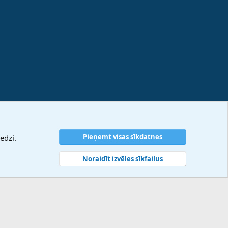
Pieņemt visas sīkdatnes
edzi.
Noraidīt izvēles sīkfailus