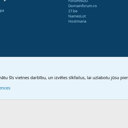
ForumNDD
Domainforum.ro
apa
27.be
NamesLot
Hostmaria
nātu šīs vietnes darbību, un izvēles sīkfailus, lai uzlabotu jūsu pier
rences
®
Community platform by XenForo
© 2010-2025 XenForo Ltd.