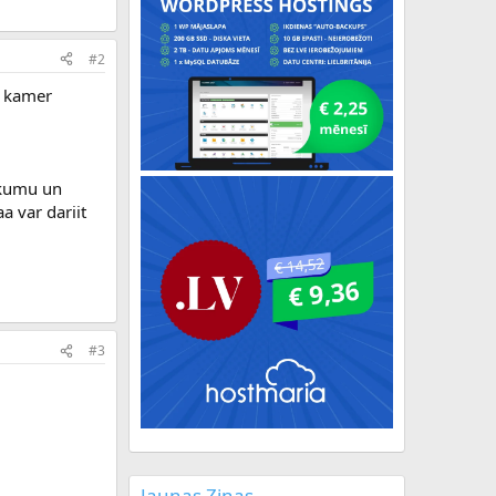
#2
i kamer
ukumu un
a var dariit
#3
Jaunas Ziņas