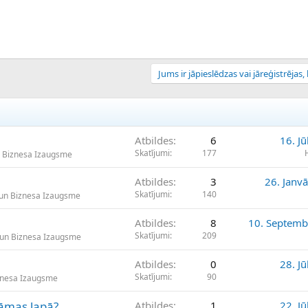
Jums ir jāpieslēdzas vai jāreģistrējas, l
Atbildes
6
16. Jū
Skatījumi
177
 Biznesa Izaugsme
Atbildes
3
26. Janv
Skatījumi
140
un Biznesa Izaugsme
Atbildes
8
10. Septemb
Skatījumi
209
 un Biznesa Izaugsme
Atbildes
0
28. Jū
Skatījumi
90
znesa Izaugsme
lāmas lapā?
Atbildes
1
22. Jū