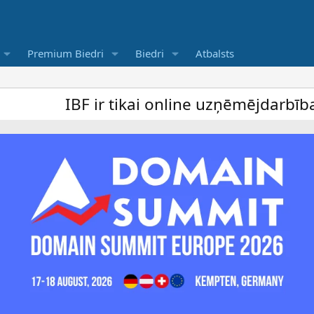
Premium Biedri
Biedri
Atbalsts
IBF ir tikai online uzņēmējdarbība forums 