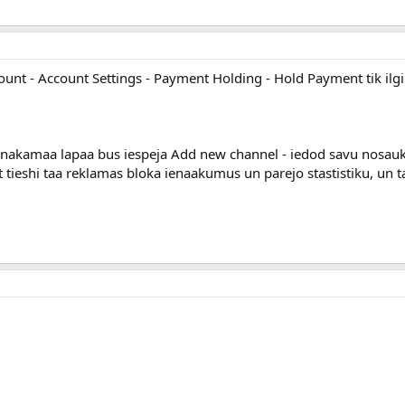
count - Account Settings - Payment Holding - Hold Payment tik ilg
, nakamaa lapaa bus iespeja Add new channel - iedod savu nosa
 tieshi taa reklamas bloka ienaakumus un parejo stastistiku, un ta